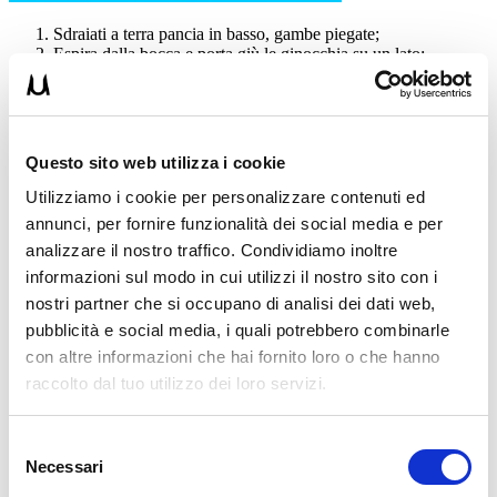
Sdraiati a terra pancia in basso, gambe piegate;
Espira dalla bocca e porta giù le ginocchia su un lato;
Inspira dal naso e ritorna al centro con le ginocchia;
Espira e scendi sull’altro lato;
Ripeti alternando i lati.
N.B. per una maggior efficacia dell’esercizio puoi abbinare il
Questo sito web utilizza i cookie
movimento omolaterale della testa.
Utilizziamo i cookie per personalizzare contenuti ed
MOBILIZZAZIONE CATENA ANTERIORE
annunci, per fornire funzionalità dei social media e per
analizzare il nostro traffico. Condividiamo inoltre
informazioni sul modo in cui utilizzi il nostro sito con i
nostri partner che si occupano di analisi dei dati web,
pubblicità e social media, i quali potrebbero combinarle
con altre informazioni che hai fornito loro o che hanno
raccolto dal tuo utilizzo dei loro servizi.
Selezione
Necessari
del