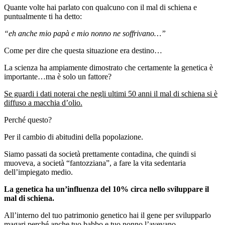
Quante volte hai parlato con qualcuno con il mal di schiena e
puntualmente ti ha detto:
“eh anche mio papà e mio nonno ne soffrivano…”
Come per dire che questa situazione era destino…
La scienza ha ampiamente dimostrato che certamente la genetica è
importante…ma è solo un fattore?
Se guardi i dati noterai che negli ultimi 50 anni il mal di schiena si è
diffuso a macchia d’olio.
Perché questo?
Per il cambio di abitudini della popolazione.
Siamo passati da società prettamente contadina, che quindi si
muoveva, a società “fantozziana”, a fare la vita sedentaria
dell’impiegato medio.
La genetica ha un’influenza del 10% circa nello sviluppare il
mal di schiena.
All’interno del tuo patrimonio genetico hai il gene per svilupparlo
magari perché anche tuo babbo e tuo nonno l’avevano.