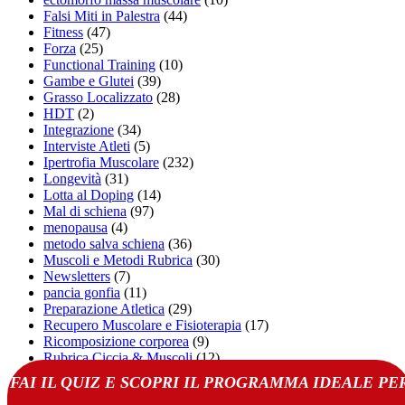
Falsi Miti in Palestra
(44)
Fitness
(47)
Forza
(25)
Functional Training
(10)
Gambe e Glutei
(39)
Grasso Localizzato
(28)
HDT
(2)
Integrazione
(34)
Interviste Atleti
(5)
Ipertrofia Muscolare
(232)
Longevità
(31)
Lotta al Doping
(14)
Mal di schiena
(97)
menopausa
(4)
metodo salva schiena
(36)
Muscoli e Metodi Rubrica
(30)
Newsletters
(7)
pancia gonfia
(11)
Preparazione Atletica
(29)
Recupero Muscolare e Fisioterapia
(17)
Ricomposizione corporea
(9)
Rubrica Ciccia & Muscoli
(12)
Salute
(57)
FAI IL QUIZ E SCOPRI IL PROGRAMMA IDEALE PE
Scheda d'allenamento casa
(25)