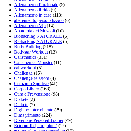
Allenamento funzionale
(6)
Allenamento ibrido
(9)
Allenamento in casa
(113)
allenamento personalizzato
(6)
Allenamento Vip
(14)
Anatomia dei Muscoli
(10)
Biohaching NATURALE
(6)
Biohacking NATURALE
(5)
Body Building
(218)
Bodystar Workout
(13)
Calisthenics
(331)
Calisthenics Monster
(11)
caliworkout
(5)
Challenge
(15)
Challenge felssioni
(4)
Colazioni Sportive
(41)
Corpo Libero
(168)
Cura e Prevenzione
(98)
Diabete
(2)
Diabete
(7)
Digiuno intermittente
(29)
Dimagrimento
(224)
Diventare Personal Trainer
(49)
Ectomorfo (hardgainer)
(12)
ectomorfo massa muscolare
(10)