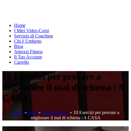
Home
I Miei Video-Corsi
Servizio di Coaching
Chi è Umberto
Blog
Attrezzi Fitness
Il Tuo Account
Carrello
10 Esercizi per provare a
migliorare il mal di schiena | A
CASA
Home
»
Blog
»
Mal di schiena
»
10 Esercizi per provare a
migliorare il mal di schiena | A CASA