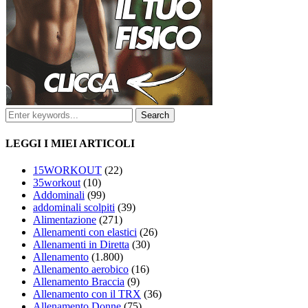
LEGGI I MIEI ARTICOLI
15WORKOUT
(22)
35workout
(10)
Addominali
(99)
addominali scolpiti
(39)
Alimentazione
(271)
Allenamenti con elastici
(26)
Allenamenti in Diretta
(30)
Allenamento
(1.800)
Allenamento aerobico
(16)
Allenamento Braccia
(9)
Allenamento con il TRX
(36)
Allenamento Donne
(75)