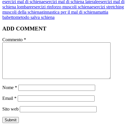
esercizi mal di schiena
esercizi mal di schiena laterale
esercizi mal di
schiena lombare
esercizi rinforzo muscoli schiena
esercizi stretching
muscoli della schiena
ginnastica per il mal di schiena
mattia
babetto
metodo salva schiena
ADD COMMENT
Commento
*
Nome
*
Email
*
Sito web