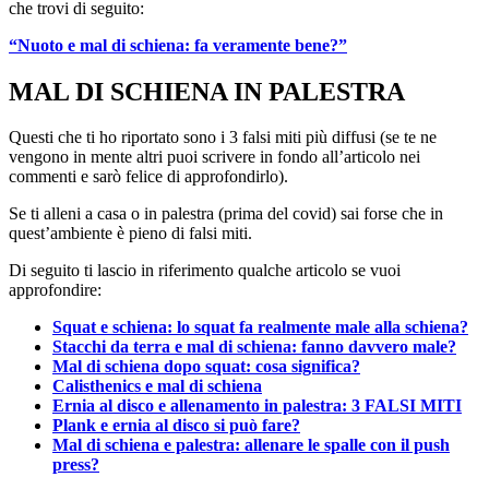
che trovi di seguito:
“Nuoto e mal di schiena: fa veramente bene?”
MAL DI SCHIENA IN PALESTRA
Questi che ti ho riportato sono i 3 falsi miti più diffusi (se te ne
vengono in mente altri puoi scrivere in fondo all’articolo nei
commenti e sarò felice di approfondirlo).
Se ti alleni a casa o in palestra (prima del covid) sai forse che in
quest’ambiente è pieno di falsi miti.
Di seguito ti lascio in riferimento qualche articolo se vuoi
approfondire:
Squat e schiena: lo squat fa realmente male alla schiena?
Stacchi da terra e mal di schiena: fanno davvero male?
Mal di schiena dopo squat: cosa significa?
Calisthenics e mal di schiena
Ernia al disco e allenamento in palestra: 3 FALSI MITI
Plank e ernia al disco si può fare?
Mal di schiena e palestra: allenare le spalle con il push
press?