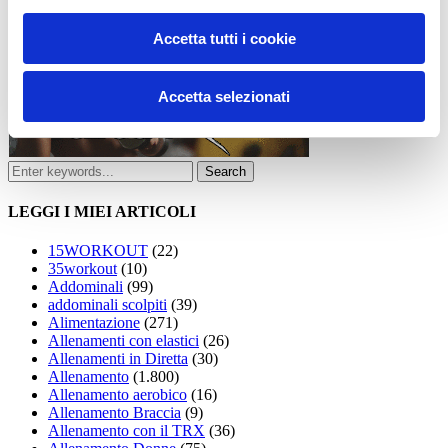
Accetta tutti i cookie
Accetta selezionati
LEGGI I MIEI ARTICOLI
15WORKOUT
(22)
35workout
(10)
Addominali
(99)
addominali scolpiti
(39)
Alimentazione
(271)
Allenamenti con elastici
(26)
Allenamenti in Diretta
(30)
Allenamento
(1.800)
Allenamento aerobico
(16)
Allenamento Braccia
(9)
Allenamento con il TRX
(36)