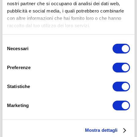
15WORKOUT SCARICA ORA
nostri partner che si occupano di analisi dei dati web,
pubblicità e social media, i quali potrebbero combinarle
con altre informazioni che hai fornito loro o che hanno
raccolto dal tuo utilizzo dei loro servizi.
Selezione
Necessari
del
consenso
Preferenze
Statistiche
ALLENATI CON ME!
Marketing
Mostra dettagli