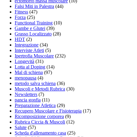
ectomorfo massa muscolare
(10)
Falsi Miti in Palestra
(44)
Fitness
(47)
Forza
(25)
Functional Training
(10)
Gambe e Glutei
(39)
Grasso Localizzato
(28)
HDT
(2)
Integrazione
(34)
Interviste Atleti
(5)
Ipertrofia Muscolare
(232)
Longevità
(31)
Lotta al Doping
(14)
Mal di schiena
(97)
menopausa
(4)
metodo salva schiena
(36)
Muscoli e Metodi Rubrica
(30)
Newsletters
(7)
pancia gonfia
(11)
Preparazione Atletica
(29)
Recupero Muscolare e Fisioterapia
(17)
Ricomposizione corporea
(9)
Rubrica Ciccia & Muscoli
(12)
Salute
(57)
Scheda d'allenamento casa
(25)