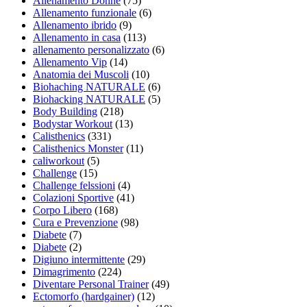
Allenamento Donne
(75)
Allenamento funzionale
(6)
Allenamento ibrido
(9)
Allenamento in casa
(113)
allenamento personalizzato
(6)
Allenamento Vip
(14)
Anatomia dei Muscoli
(10)
Biohaching NATURALE
(6)
Biohacking NATURALE
(5)
Body Building
(218)
Bodystar Workout
(13)
Calisthenics
(331)
Calisthenics Monster
(11)
caliworkout
(5)
Challenge
(15)
Challenge felssioni
(4)
Colazioni Sportive
(41)
Corpo Libero
(168)
Cura e Prevenzione
(98)
Diabete
(7)
Diabete
(2)
Digiuno intermittente
(29)
Dimagrimento
(224)
Diventare Personal Trainer
(49)
Ectomorfo (hardgainer)
(12)