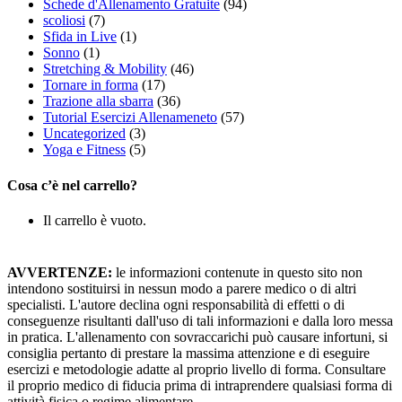
Schede d'Allenamento Gratuite
(94)
scoliosi
(7)
Sfida in Live
(1)
Sonno
(1)
Stretching & Mobility
(46)
Tornare in forma
(17)
Trazione alla sbarra
(36)
Tutorial Esercizi Allenameneto
(57)
Uncategorized
(3)
Yoga e Fitness
(5)
Cosa c’è nel carrello?
Il carrello è vuoto.
AVVERTENZE:
le informazioni contenute in questo sito non
intendono sostituirsi in nessun modo a parere medico o di altri
specialisti. L'autore declina ogni responsabilità di effetti o di
conseguenze risultanti dall'uso di tali informazioni e dalla loro messa
in pratica. L'allenamento con sovraccarichi può causare infortuni, si
consiglia pertanto di prestare la massima attenzione e di eseguire
esercizi e metodologie adatte al proprio livello di forma. Consultare
il proprio medico di fiducia prima di intraprendere qualsiasi forma di
attività fisica o regime alimentare.