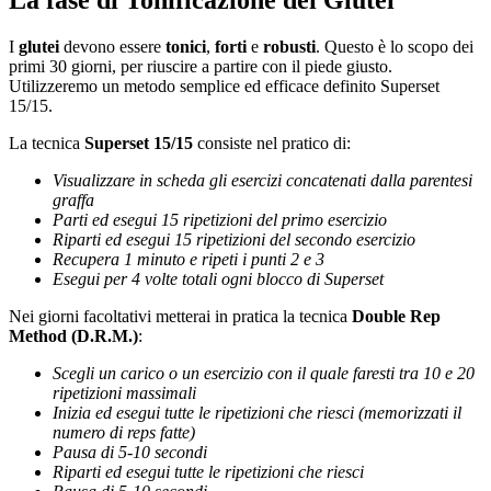
La fase di Tonificazione dei Glutei
I
glutei
devono essere
tonici
,
forti
e
robusti
. Questo è lo scopo dei
primi 30 giorni, per riuscire a partire con il piede giusto.
Utilizzeremo un metodo semplice ed efficace definito Superset
15/15.
La tecnica
Superset 15/15
consiste nel pratico di:
Visualizzare in scheda gli esercizi concatenati dalla parentesi
graffa
Parti ed esegui 15 ripetizioni del primo esercizio
Riparti ed esegui 15 ripetizioni del secondo esercizio
Recupera 1 minuto e ripeti i punti 2 e 3
Esegui per 4 volte totali ogni blocco di Superset
Nei giorni facoltativi metterai in pratica la tecnica
Double Rep
Method (D.R.M.)
:
Scegli un carico o un esercizio con il quale faresti tra 10 e 20
ripetizioni massimali
Inizia ed esegui tutte le ripetizioni che riesci (memorizzati il
numero di reps fatte)
Pausa di 5-10 secondi
Riparti ed esegui tutte le ripetizioni che riesci