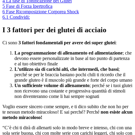
4
La fase di Tonificazione dei Glutei
5
Fase di Forza Ipertrofica
6
Fase Ricomposizione Corporea Shock
6.1
Condividi:
I 3 fattori per dei glutei di acciaio
Ci sono
3 fattori fondamentali per avere dei super glutei
:
La programmazione di allenamento ed alimentazione
; che
devono essere personalizzate in base al tuo punto di partenza
e al tuo obiettivo finale
L’utilizzo sia di carichi alti, che intermedi, che bassi
;
perché se per le braccia bastano pochi chili ti ricordo che il
grande gluteo è il muscolo più grande e forte del corpo umano
Un sufficiente volume di allenamento
; perché se i tuoi glutei
non ricevono una costante e progressiva quantità di stimoli
non diventeranno come li hai sempre sognati
Voglio essere sincero come sempre, e ti dico subito che non ho per
te nessun metodo miracoloso! E sai perché? Perché
non esiste alcun
metodo miracoloso!
“C’è chi ti dirà di allenarti solo in modo breve e intenso, chi con una
sola serie buona, chi con molte serie con carichi leggeri, chi solo con