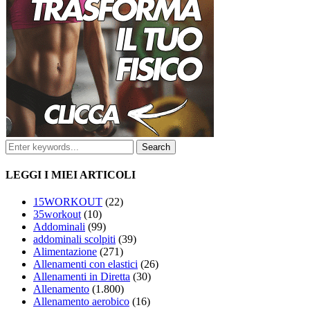
LEGGI I MIEI ARTICOLI
15WORKOUT
(22)
35workout
(10)
Addominali
(99)
addominali scolpiti
(39)
Alimentazione
(271)
Allenamenti con elastici
(26)
Allenamenti in Diretta
(30)
Allenamento
(1.800)
Allenamento aerobico
(16)