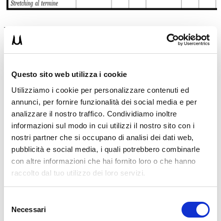
Fase di Forza Ipertrofica
I tuoi
glutei
ora saranno già al livello successivo e pronti per essere
massacrati a dovere. In questa fase ci concentreremo sulla
forza dei
tuoi glutei e del tuo corpo
, per modellare i tuoi muscoli a dovere.
Questo sito web utilizza i cookie
Il
metodo principale
utilizzato è il
3-1 x Time
che ho scoperto
Utilizziamo i cookie per personalizzare contenuti ed
all’interno del programma
Calisthenics Metodo Coniugato
, un
annunci, per fornire funzionalità dei social media e per
super programma che ti consiglio di scoprire cliccando qua >>
Calisthenics Metodo Coniugato
analizzare il nostro traffico. Condividiamo inoltre
informazioni sul modo in cui utilizzi il nostro sito con i
Con questo metodo avrai tre esercizi di seguito da eseguire in
nostri partner che si occupano di analisi dei dati web,
circuito per 30 minuti, e dovrai utilizzare un
carico attorno al 90%
con il quale faresti 5 ripetizioni massimali.
pubblicità e social media, i quali potrebbero combinarle
con altre informazioni che hai fornito loro o che hanno
Nel pratico dovrai:
raccolto dal tuo utilizzo dei loro servizi.
Visionare in scheda i tre esercizi concatenati dalla parentesi
graffa
Per ogni esercizi il lavoro proposto è 3-1 che significa che
Selezione
dovrai fare 3 o 2 o 1 ripetizioni in base a quello che ritieni più
Necessari
del
opportuno