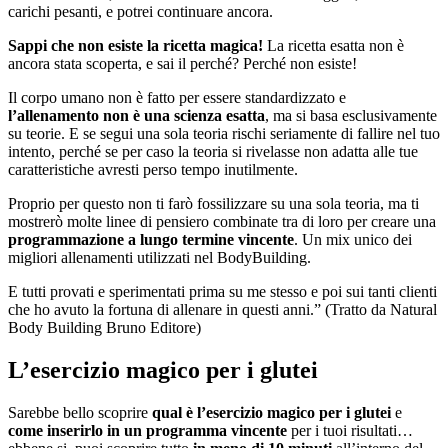
carichi pesanti, e potrei continuare ancora.
Sappi che non esiste la ricetta magica!
La ricetta esatta non è
ancora stata scoperta, e sai il perché? Perché non esiste!
Il corpo umano non è fatto per essere standardizzato e
l’allenamento non è una scienza esatta
, ma si basa esclusivamente
su teorie. E se segui una sola teoria rischi seriamente di fallire nel tuo
intento, perché se per caso la teoria si rivelasse non adatta alle tue
caratteristiche avresti perso tempo inutilmente.
Proprio per questo non ti farò fossilizzare su una sola teoria, ma ti
mostrerò molte linee di pensiero combinate tra di loro per creare una
programmazione a lungo termine vincente
. Un mix unico dei
migliori allenamenti utilizzati nel BodyBuilding.
E tutti provati e sperimentati prima su me stesso e poi sui tanti clienti
che ho avuto la fortuna di allenare in questi anni.” (Tratto da Natural
Body Building Bruno Editore)
L’esercizio magico per i glutei
Sarebbe bello scoprire
qual è l’esercizio magico per i glutei
e
come inserirlo in un programma vincente
per i tuoi risultati…