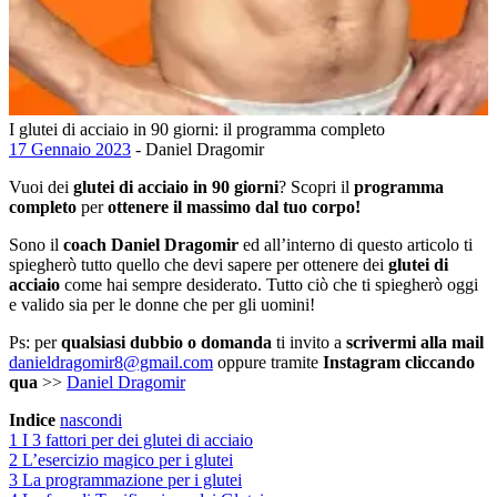
I glutei di acciaio in 90 giorni: il programma completo
17 Gennaio 2023
- Daniel Dragomir
Vuoi dei
glutei di acciaio in 90 giorni
? Scopri il
programma
completo
per
ottenere il massimo dal tuo corpo!
Sono il
coach Daniel Dragomir
ed all’interno di questo articolo ti
spiegherò tutto quello che devi sapere per ottenere dei
glutei di
acciaio
come hai sempre desiderato. Tutto ciò che ti spiegherò oggi
e valido sia per le donne che per gli uomini!
Ps: per
qualsiasi dubbio o domanda
ti invito a
scrivermi alla mail
danieldragomir8@gmail.com
oppure tramite
Instagram
cliccando
qua
>>
Daniel Dragomir
Indice
nascondi
1
I 3 fattori per dei glutei di acciaio
2
L’esercizio magico per i glutei
3
La programmazione per i glutei