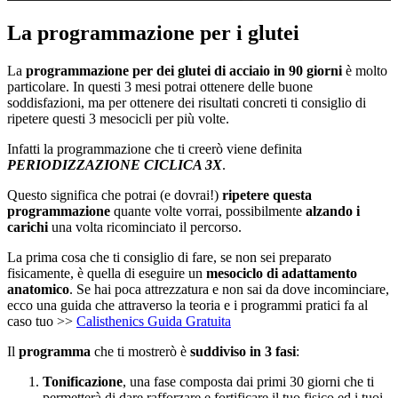
La programmazione per i glutei
La
programmazione per dei glutei di acciaio in 90 giorni
è molto
particolare. In questi 3 mesi potrai ottenere delle buone
soddisfazioni, ma per ottenere dei risultati concreti ti consiglio di
ripetere questi 3 mesocicli per più volte.
Infatti la programmazione che ti creerò viene definita
PERIODIZZAZIONE CICLICA 3X
.
Questo significa che potrai (e dovrai!)
ripetere questa
programmazione
quante volte vorrai, possibilmente
alzando i
carichi
una volta ricominciato il percorso.
La prima cosa che ti consiglio di fare, se non sei preparato
fisicamente, è quella di eseguire un
mesociclo di adattamento
anatomico
. Se hai poca attrezzatura e non sai da dove incominciare,
ecco una guida che attraverso la teoria e i programmi pratici fa al
caso tuo >>
Calisthenics Guida Gratuita
Il
programma
che ti mostrerò è
suddiviso in 3 fasi
:
Tonificazione
, una fase composta dai primi 30 giorni che ti
permetterà di dare rafforzare e fortificare il tuo fisico ed i tuoi