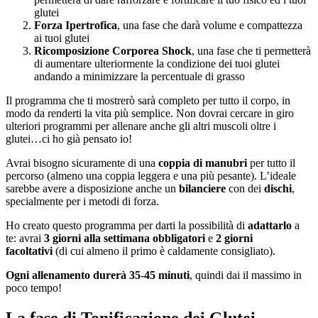
glutei
Forza Ipertrofica
, una fase che darà volume e compattezza
ai tuoi glutei
Ricomposizione Corporea Shock
, una fase che ti permetterà
di aumentare ulteriormente la condizione dei tuoi glutei
andando a minimizzare la percentuale di grasso
Il programma che ti mostrerò sarà completo per tutto il corpo, in
modo da renderti la vita più semplice. Non dovrai cercare in giro
ulteriori programmi per allenare anche gli altri muscoli oltre i
glutei…ci ho già pensato io!
Avrai bisogno sicuramente di una
coppia di manubri
per tutto il
percorso (almeno una coppia leggera e una più pesante). L’ideale
sarebbe avere a disposizione anche un
bilanciere
con dei
dischi
,
specialmente per i metodi di forza.
Ho creato questo programma per darti la possibilità di
adattarlo
a
te: avrai
3 giorni alla settimana obbligatori
e
2 giorni
facoltativi
(di cui almeno il primo è caldamente consigliato).
Ogni allenamento durerà
35-45 minuti
, quindi dai il massimo in
poco tempo!