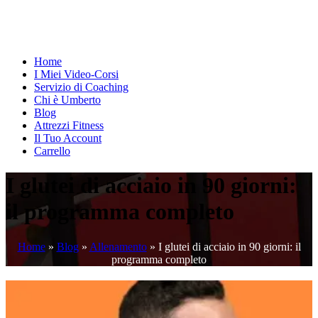
Home
I Miei Video-Corsi
Servizio di Coaching
Chi è Umberto
Blog
Attrezzi Fitness
Il Tuo Account
Carrello
I glutei di acciaio in 90 giorni:
il programma completo
Home
»
Blog
»
Allenamento
»
I glutei di acciaio in 90 giorni: il
programma completo