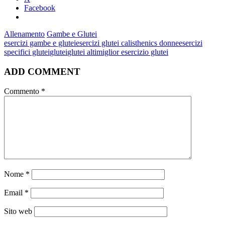
Facebook
Allenamento
Gambe e Glutei
esercizi gambe e glutei
esercizi glutei calisthenics donne
esercizi
specifici glutei
glutei
glutei alti
miglior esercizio glutei
ADD COMMENT
Commento
*
Nome
*
Email
*
Sito web