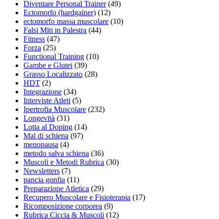
Diventare Personal Trainer
(49)
Ectomorfo (hardgainer)
(12)
ectomorfo massa muscolare
(10)
Falsi Miti in Palestra
(44)
Fitness
(47)
Forza
(25)
Functional Training
(10)
Gambe e Glutei
(39)
Grasso Localizzato
(28)
HDT
(2)
Integrazione
(34)
Interviste Atleti
(5)
Ipertrofia Muscolare
(232)
Longevità
(31)
Lotta al Doping
(14)
Mal di schiena
(97)
menopausa
(4)
metodo salva schiena
(36)
Muscoli e Metodi Rubrica
(30)
Newsletters
(7)
pancia gonfia
(11)
Preparazione Atletica
(29)
Recupero Muscolare e Fisioterapia
(17)
Ricomposizione corporea
(9)
Rubrica Ciccia & Muscoli
(12)