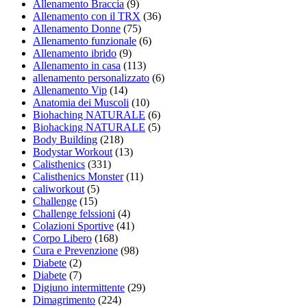
Allenamento Braccia
(9)
Allenamento con il TRX
(36)
Allenamento Donne
(75)
Allenamento funzionale
(6)
Allenamento ibrido
(9)
Allenamento in casa
(113)
allenamento personalizzato
(6)
Allenamento Vip
(14)
Anatomia dei Muscoli
(10)
Biohaching NATURALE
(6)
Biohacking NATURALE
(5)
Body Building
(218)
Bodystar Workout
(13)
Calisthenics
(331)
Calisthenics Monster
(11)
caliworkout
(5)
Challenge
(15)
Challenge felssioni
(4)
Colazioni Sportive
(41)
Corpo Libero
(168)
Cura e Prevenzione
(98)
Diabete
(2)
Diabete
(7)
Digiuno intermittente
(29)
Dimagrimento
(224)