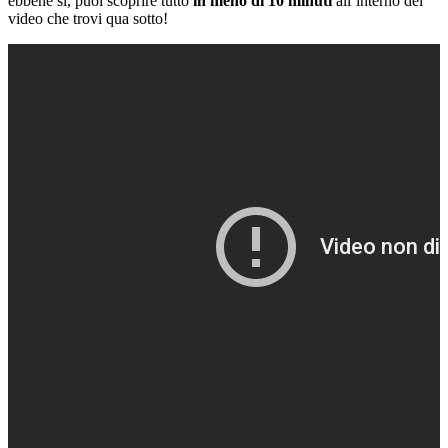
ebbene si, puoi scoprire tutto
in meno di 10 minuti
all’interno del
video che trovi qua sotto!