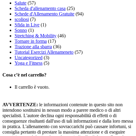
Salute
(57)
Scheda d'allenamento casa
(25)
Schede d'Allenamento Gratuite
(94)
scoliosi
(7)
Sfida in Live
(1)
Sonno
(1)
Stretching & Mobility
(46)
Tornare in forma
(17)
Trazione alla sbarra
(36)
Tutorial Esercizi Allenameneto
(57)
Uncategorized
(3)
Yoga e Fitness
(5)
Cosa c’è nel carrello?
Il carrello è vuoto.
AVVERTENZE:
le informazioni contenute in questo sito non
intendono sostituirsi in nessun modo a parere medico o di altri
specialisti. L'autore declina ogni responsabilità di effetti o di
conseguenze risultanti dall'uso di tali informazioni e dalla loro messa
in pratica. L'allenamento con sovraccarichi può causare infortuni, si
consiglia pertanto di prestare la massima attenzione e di eseguire