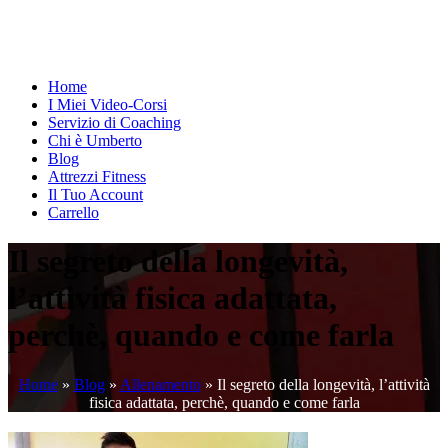
Home
I Miei Video-Corsi
Servizio di Coaching
Chi è Umberto
Blog
Attrezzi Fitness
Il Tuo Account
Carrello
Il segreto della longevità,
l’attività fisica adattata,
perchè, quando e come farla
Home
»
Blog
»
Allenamento
»
Il segreto della longevità, l’attività
fisica adattata, perchè, quando e come farla