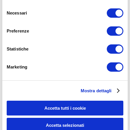
Selezione
YouTube:
Necessari
del
www.youtube.com/channel/UCGH58xTDs5HhH2UuA7WFx
consenso
Condividi:
Preferenze
X
Facebook
Statistiche
Allenamento
allenamento anziani
allenamento soggetto anziano
Lorenzo
Marketing
Mortaruolo
ADD COMMENT
Mostra dettagli
Commento
*
Accetta tutti i cookie
Accetta selezionati