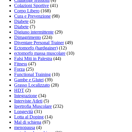
Challenge felssioni
(4)
Colazioni Sportive
(41)
Corpo Libero
(168)
Cura e Prevenzione
(98)
Diabete
(2)
Diabete
(7)
Digiuno intermittente
(29)
Dimagrimento
(224)
Diventare Personal Trainer
(49)
Ectomorfo (hardgainer)
(12)
ectomorfo massa muscolare
(10)
Falsi Miti in Palestra
(44)
Fitness
(47)
Forza
(25)
Functional Training
(10)
Gambe e Glutei
(39)
Grasso Localizzato
(28)
HDT
(2)
Integrazione
(34)
Interviste Atleti
(5)
Ipertrofia Muscolare
(232)
Longevità
(31)
Lotta al Doping
(14)
Mal di schiena
(97)
menopausa
(4)