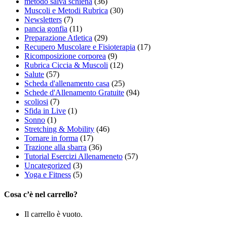
metodo salva schiena
(36)
Muscoli e Metodi Rubrica
(30)
Newsletters
(7)
pancia gonfia
(11)
Preparazione Atletica
(29)
Recupero Muscolare e Fisioterapia
(17)
Ricomposizione corporea
(9)
Rubrica Ciccia & Muscoli
(12)
Salute
(57)
Scheda d'allenamento casa
(25)
Schede d'Allenamento Gratuite
(94)
scoliosi
(7)
Sfida in Live
(1)
Sonno
(1)
Stretching & Mobility
(46)
Tornare in forma
(17)
Trazione alla sbarra
(36)
Tutorial Esercizi Allenameneto
(57)
Uncategorized
(3)
Yoga e Fitness
(5)
Cosa c’è nel carrello?
Il carrello è vuoto.