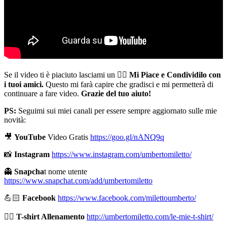
Se il video ti è piaciuto lasciami un 👍🏻
Mi Piace e Condividilo con
i tuoi amici.
Questo mi farà capire che gradisci e mi permetterà di
continuare a fare video.
Grazie del tuo aiuto!
PS:
Seguimi sui miei canali per essere sempre aggiornato sulle mie
novità:
🎥
YouTube
Video Gratis
https://goo.gl/nANQ9q
📸
Instagram
https://www.instagram.com/umbertomiletto/
👻
Snapcha
t nome utente
https://www.snapchat.com/add/umbertomiletto
💪🏻
Facebook
https://www.facebook.com/milettoumberto/
🏋🏻
T-shirt Allenamento
http://umbertomiletto.com/le-mie-t-shirt/