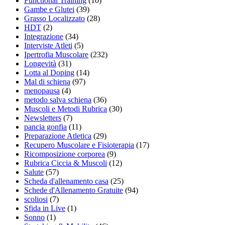
Functional Training
(10)
Gambe e Glutei
(39)
Grasso Localizzato
(28)
HDT
(2)
Integrazione
(34)
Interviste Atleti
(5)
Ipertrofia Muscolare
(232)
Longevità
(31)
Lotta al Doping
(14)
Mal di schiena
(97)
menopausa
(4)
metodo salva schiena
(36)
Muscoli e Metodi Rubrica
(30)
Newsletters
(7)
pancia gonfia
(11)
Preparazione Atletica
(29)
Recupero Muscolare e Fisioterapia
(17)
Ricomposizione corporea
(9)
Rubrica Ciccia & Muscoli
(12)
Salute
(57)
Scheda d'allenamento casa
(25)
Schede d'Allenamento Gratuite
(94)
scoliosi
(7)
Sfida in Live
(1)
Sonno
(1)