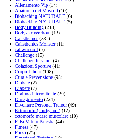
Allenamento Vip
(14)
Anatomia dei Muscoli
(10)
Biohaching NATURALE
(6)
Biohacking NATURALE
(5)
Body Building
(218)
Bodystar Workout
(13)
Calisthenics
(331)
Calisthenics Monster
(11)
caliworkout
(5)
Challenge
(15)
Challenge felssioni
(4)
Colazioni Sportive
(41)
Corpo Libero
(168)
Cura e Prevenzione
(98)
Diabete
(2)
Diabete
(7)
Digiuno intermittente
(29)
Dimagrimento
(224)
Diventare Personal Trainer
(49)
Ectomorfo (hardgainer)
(12)
ectomorfo massa muscolare
(10)
Falsi Miti in Palestra
(44)
Fitness
(47)
Forza
(25)