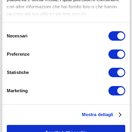
con altre informazioni che hai fornito loro o che hanno
ADD COMMENT
raccolto dal tuo utilizzo dei loro servizi.
Commento
*
Selezione
Necessari
del
consenso
Preferenze
Nome
*
Statistiche
Email
*
Sito web
Marketing
15WORKOUT SCARICA ORA
Mostra dettagli