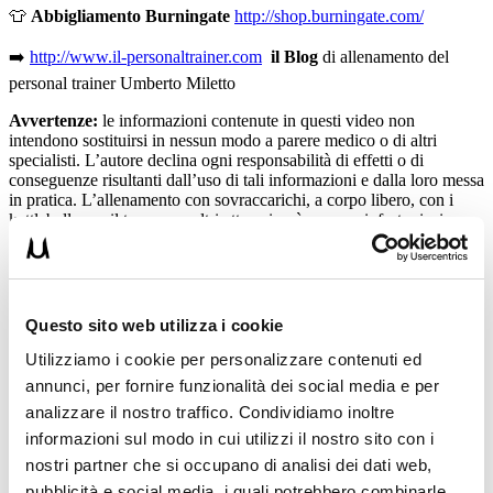
👕
Abbigliamento Burningate
http://shop.burningate.com/
➡️
http://www.il-personaltrainer.com
il Blog
di allenamento del
personal trainer Umberto Miletto
Avvertenze:
le informazioni contenute in questi video non
intendono sostituirsi in nessun modo a parere medico o di altri
specialisti. L’autore declina ogni responsabilità di effetti o di
conseguenze risultanti dall’uso di tali informazioni e dalla loro messa
in pratica. L’allenamento con sovraccarichi, a corpo libero, con i
kettlebell, con il trx, e con altri attrezzi può causare infortuni, si
consiglia pertanto di prestare la massima attenzione e di eseguire
esercizi e metodologie adatte al proprio livello di forma. Consultare
il proprio medico di fiducia prima di intraprendere qualsiasi forma di
attività fisica o regime alimentare.
Questo sito web utilizza i cookie
Condividi:
Utilizziamo i cookie per personalizzare contenuti ed
X
annunci, per fornire funzionalità dei social media e per
Facebook
analizzare il nostro traffico. Condividiamo inoltre
informazioni sul modo in cui utilizzi il nostro sito con i
Allenamenti in Diretta
nostri partner che si occupano di analisi dei dati web,
muscle up
pubblicità e social media, i quali potrebbero combinarle