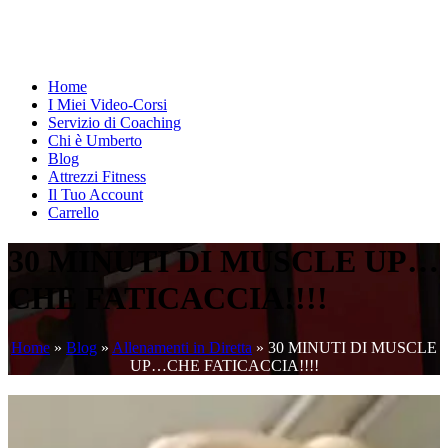
Home
I Miei Video-Corsi
Servizio di Coaching
Chi è Umberto
Blog
Attrezzi Fitness
Il Tuo Account
Carrello
30 MINUTI DI MUSCLE UP…
CHE FATICACCIA!!!!
Home
»
Blog
»
Allenamenti in Diretta
»
30 MINUTI DI MUSCLE
UP…CHE FATICACCIA!!!!