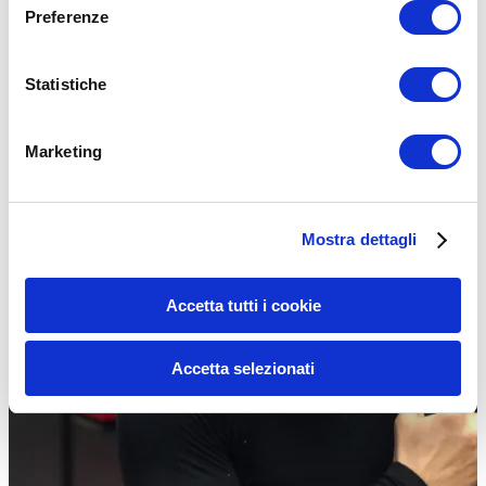
Il Muscle Up di Forza è senza ombra di tutto un’ottima espressione
Preferenze
di forza per chi pratica allenamento a corpo…
Leggi tutto
Statistiche
CALISTHENICS
Marketing
Mostra dettagli
Accetta tutti i cookie
Accetta selezionati