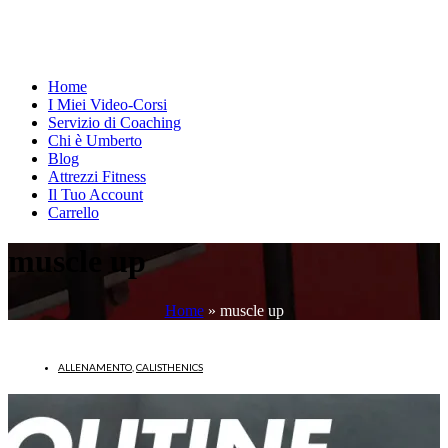
Home
I Miei Video-Corsi
Servizio di Coaching
Chi è Umberto
Blog
Attrezzi Fitness
Il Tuo Account
Carrello
muscle up
Home
»
muscle up
ALLENAMENTO
,
CALISTHENICS