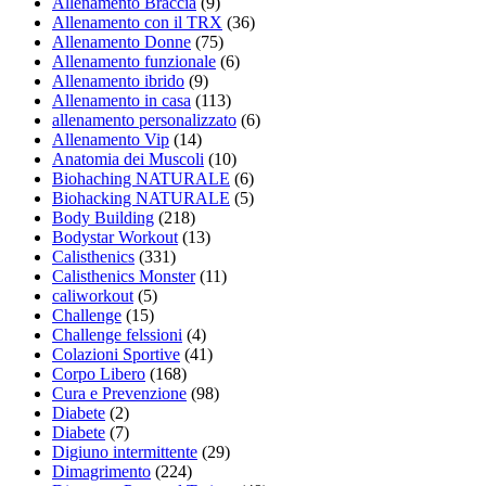
Allenamento Braccia
(9)
Allenamento con il TRX
(36)
Allenamento Donne
(75)
Allenamento funzionale
(6)
Allenamento ibrido
(9)
Allenamento in casa
(113)
allenamento personalizzato
(6)
Allenamento Vip
(14)
Anatomia dei Muscoli
(10)
Biohaching NATURALE
(6)
Biohacking NATURALE
(5)
Body Building
(218)
Bodystar Workout
(13)
Calisthenics
(331)
Calisthenics Monster
(11)
caliworkout
(5)
Challenge
(15)
Challenge felssioni
(4)
Colazioni Sportive
(41)
Corpo Libero
(168)
Cura e Prevenzione
(98)
Diabete
(2)
Diabete
(7)
Digiuno intermittente
(29)
Dimagrimento
(224)