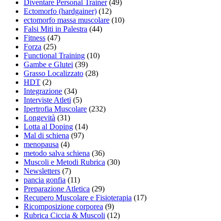
Diventare Personal Trainer
(49)
Ectomorfo (hardgainer)
(12)
ectomorfo massa muscolare
(10)
Falsi Miti in Palestra
(44)
Fitness
(47)
Forza
(25)
Functional Training
(10)
Gambe e Glutei
(39)
Grasso Localizzato
(28)
HDT
(2)
Integrazione
(34)
Interviste Atleti
(5)
Ipertrofia Muscolare
(232)
Longevità
(31)
Lotta al Doping
(14)
Mal di schiena
(97)
menopausa
(4)
metodo salva schiena
(36)
Muscoli e Metodi Rubrica
(30)
Newsletters
(7)
pancia gonfia
(11)
Preparazione Atletica
(29)
Recupero Muscolare e Fisioterapia
(17)
Ricomposizione corporea
(9)
Rubrica Ciccia & Muscoli
(12)