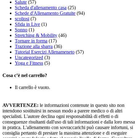
Salute
(57)
Scheda d'allenamento casa
(25)
Schede d'Allenamento Gratuite
(94)
scoliosi
(7)
Sfida in Live
(1)
Sonno
(1)
Stretching & Mobility
(46)
Tornare in forma
(17)
Trazione alla sbarra
(36)
Tutorial Esercizi Allenameneto
(57)
Uncategorized
(3)
Yoga e Fitness
(5)
Cosa c’è nel carrello?
Il carrello è vuoto.
AVVERTENZE:
le informazioni contenute in questo sito non
intendono sostituirsi in nessun modo a parere medico o di altri
specialisti. L'autore declina ogni responsabilità di effetti o di
conseguenze risultanti dall'uso di tali informazioni e dalla loro messa
in pratica. L'allenamento con sovraccarichi può causare infortuni, si
consiglia pertanto di prestare la massima attenzione e di eseguire