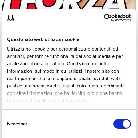
Questo sito web utilizza i cookie
Utilizziamo i cookie per personalizzare contenuti ed
annunci, per fornire funzionalità dei social media e per
analizzare il nostro traffico. Condividiamo inoltre
informazioni sul modo in cui utilizzi il nostro sito con i
nostri partner che si occupano di analisi dei dati web,
pubblicità e social media, i quali potrebbero combinarle
con altre informazioni che hai fornito loro o che hanno
UMBERTOM
raccolto dal tuo utilizzo dei loro servizi.
12/06/2018
Selezione
MUSCLE UP DI FORZA – LENTO: LA GUIDA PIÙ
Necessari
del
COMPLETA
consenso