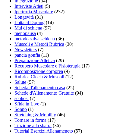
Integrazione
(34)
Interviste Atleti
(5)
Ipertrofia Muscolare
(232)
Longevità
(31)
Lotta al Doping
(14)
Mal di schiena
(97)
menopausa
(4)
metodo salva schiena
(36)
Muscoli e Metodi Rubrica
(30)
Newsletters
(7)
pancia gonfia
(11)
Preparazione Atletica
(29)
Recupero Muscolare e Fisioterapia
(17)
Ricomposizione corporea
(9)
Rubrica Ciccia & Muscoli
(12)
Salute
(57)
Scheda d'allenamento casa
(25)
Schede d'Allenamento Gratuite
(94)
scoliosi
(7)
Sfida in Live
(1)
Sonno
(1)
Stretching & Mobility
(46)
Tornare in forma
(17)
Trazione alla sbarra
(36)
Tutorial Esercizi Allenameneto
(57)