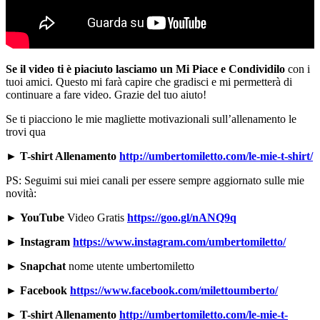
Se il video ti è piaciuto lasciamo un Mi Piace e Condividilo
con i
tuoi amici. Questo mi farà capire che gradisci e mi permetterà di
continuare a fare video. Grazie del tuo aiuto!
Se ti piacciono le mie magliette motivazionali sull’allenamento le
trovi qua
► T-shirt Allenamento
http://umbertomiletto.com/le-mie-t-shirt/
PS: Seguimi sui miei canali per essere sempre aggiornato sulle mie
novità:
►
YouTube
Video Gratis
https://goo.gl/nANQ9q
►
Instagram
https://www.instagram.com/umbertomiletto/
►
Snapchat
nome utente umbertomiletto
►
Facebook
https://www.facebook.com/milettoumberto/
► T-shirt Allenamento
http://umbertomiletto.com/le-mie-t-