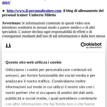
shirt/
►
http://www.il-personaltrainer.com
il blog di allenamento del
personal trainer Umberto Miletto
Avvertenze:
le informazioni contenute in questi video non
intendono sostituirsi in nessun modo a parere medico o di altri
specialisti. L’autore declina ogni responsabilità di effetti o di
conseguenze risultanti dall’uso di tali informazioni e dalla loro messa
in pratica. L’allenamento con sovraccarichi, a corpo libero, con i
kettlebell, con il trx, e con altri attrezzi può causare infortuni, si
consiglia pertanto di prestare la massima attenzione e di eseguire
esercizi e metodologie adatte al proprio livello di forma. Consultare
il proprio medico di fiducia prima di intraprendere qualsiasi forma di
attività fisica o regime alimentare.
Questo sito web utilizza i cookie
Utilizziamo i cookie per personalizzare contenuti ed
Condividi:
annunci, per fornire funzionalità dei social media e per
X
analizzare il nostro traffico. Condividiamo inoltre
Facebook
informazioni sul modo in cui utilizzi il nostro sito con i
nostri partner che si occupano di analisi dei dati web,
Allenamento
Body Building
pubblicità e social media, i quali potrebbero combinarle
abbinamento muscoli
miletto
palestra
con altre informazioni che hai fornito loro o che hanno