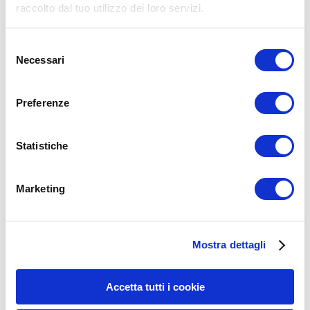
raccolto dal tuo utilizzo dei loro servizi.
ADD COMMENT
Commento
*
Selezione
Necessari
del
consenso
Preferenze
Statistiche
Nome
*
Email
*
Marketing
Sito web
Mostra dettagli
One comment
Accetta tutti i cookie