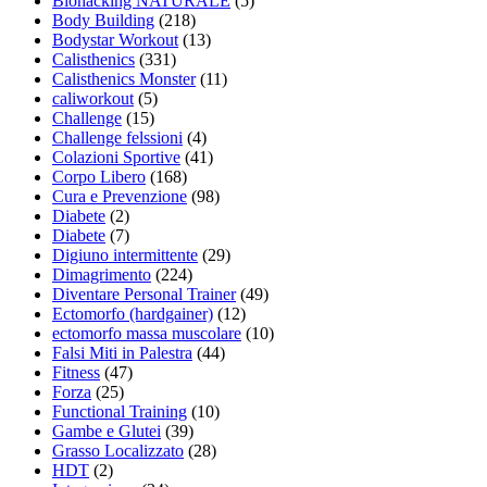
Biohacking NATURALE
(5)
Body Building
(218)
Bodystar Workout
(13)
Calisthenics
(331)
Calisthenics Monster
(11)
caliworkout
(5)
Challenge
(15)
Challenge felssioni
(4)
Colazioni Sportive
(41)
Corpo Libero
(168)
Cura e Prevenzione
(98)
Diabete
(2)
Diabete
(7)
Digiuno intermittente
(29)
Dimagrimento
(224)
Diventare Personal Trainer
(49)
Ectomorfo (hardgainer)
(12)
ectomorfo massa muscolare
(10)
Falsi Miti in Palestra
(44)
Fitness
(47)
Forza
(25)
Functional Training
(10)
Gambe e Glutei
(39)
Grasso Localizzato
(28)
HDT
(2)