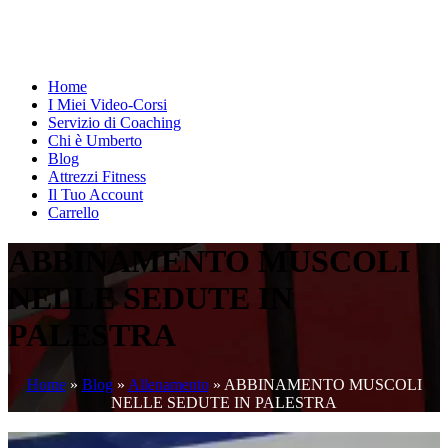
Home
I Miei Video-Corsi
Servizio di Coaching
Chi è Umberto
Blog
Attrezzi Fitness
Il Tuo Account
Carrello
ABBINAMENTO MUSCOLI
NELLE SEDUTE IN
PALESTRA
Home
»
Blog
»
Allenamento
»
ABBINAMENTO MUSCOLI
NELLE SEDUTE IN PALESTRA