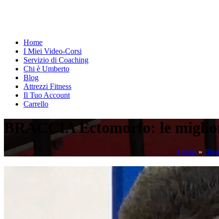
Home
I Miei Video-Corsi
Servizio di Coaching
Chi è Umberto
Blog
Attrezzi Fitness
Il Tuo Account
Carrello
BRACCIA Ectomorfo: le migliori
Home
»
Blo