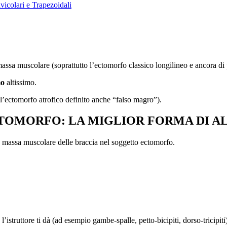
colari e Trapezoidali
assa muscolare (soprattutto l’ectomorfo classico longilineo e ancora di 
mo
altissimo.
l’ectomorfo atrofico definito anche “falso magro”).
CTOMORFO: LA MIGLIOR FORMA DI 
a massa muscolare delle braccia nel soggetto ectomorfo.
’istruttore ti dà (ad esempio gambe-spalle, petto-bicipiti, dorso-tricipiti