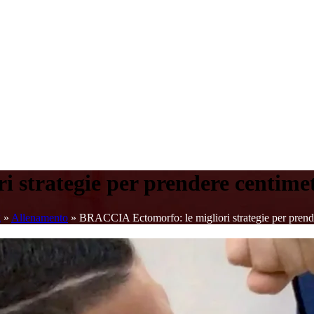
 strategie per prendere centimet
g
»
Allenamento
»
BRACCIA Ectomorfo: le migliori strategie per prende