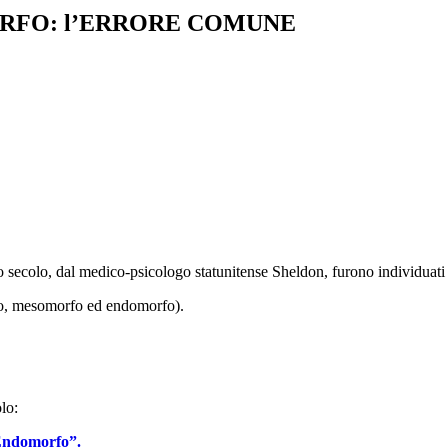
ORFO: l’ERRORE COMUNE
o secolo, dal medico-psicologo statunitense Sheldon, furono individuati
o, mesomorfo ed endomorfo).
lo:
ndomorfo”.