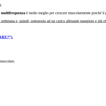
).
a
multifrequenza
è molto meglio per crescere muscolarmente poiché i
ettimana e, quindi, sottoposto ad un carico allenante maggiore e più effi
ARE?”).
muscolare.