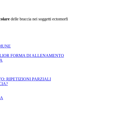
colare
delle braccia nei soggetti ectomorfi
OMUNE
GLIOR FORMA DI ALLENAMENTO
NA
 RIPETIZIONI PARZIALI
CIA?
SA