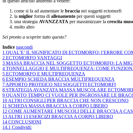
In questo articolo andremo a vedere:
come si fa ad aumentare le
braccia
nei soggetti ectomorfi
la
miglior
forma di
allenamento
per questi soggetti
una strategia
AVANZZATA
per massimizzare la
crescita mus
molto altro
Sei pronto a scoprire tutto questo?
Indice
nascondi
1
QUAL’E’ IL SIGNIFICATO DI ECTOMORFO: l’ERRORE C
2
ECTOMORFO VANTAGGI
3
MASSA BRACCIA NEL SOGGETTO ECTOMORFO: LA MI
4
TONNELLAGGIO E MULTIFREQUENZA: COME FUNZIO
5
ECTOMORFO E MULTIFREQUENZA
6
ESEMPIO SCHEDA BRACCIA MULTIFREQUENZA
7
APPORTO PROTEICO NEI SOGGETTI ECTOMORFI
8
STRATEGIA AVANZATA MASSA MUSCOLARE ECTOMORFO:
9
QUANTO TEMPO CI VUOLE PER INGROSSARE LE BRAC
10
ALTRI CONSIGLI PER BRACCIA CHE NON CRESCONO
11
SCHEDA MASSA BRACCIA A CORPO LIBERO
12
COME AUMENTARE I MUSCOLI DELLE BRACCIA A CA
13
ALTRI 13 ESERCIZI BRACCIA A CORPO LIBERO
14
CONCLUSIONI
14.1
Condividi: