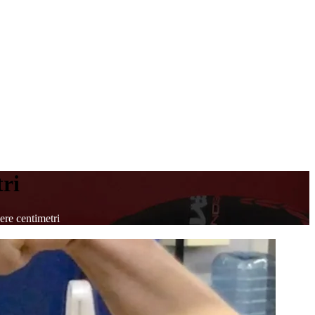
ri
re centimetri