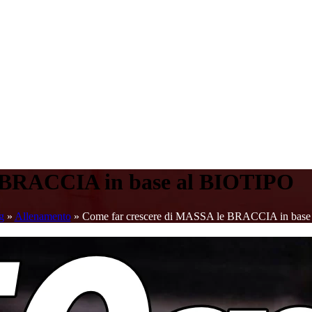
e BRACCIA in base al BIOTIPO
g
»
Allenamento
»
Come far crescere di MASSA le BRACCIA in base