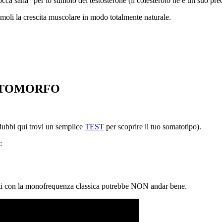
ca sana” per lo stimolo del testosterone (il colesterolo ne è un suo pre
moli la crescita muscolare in modo totalmente naturale.
CTOMORFO
 dubbi qui trovi un semplice
TEST
per scoprire il tuo somatotipo).
:
doti con la monofrequenza classica potrebbe NON andar bene.