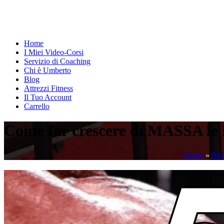
Home
I Miei Video-Corsi
Servizio di Coaching
Chi è Umberto
Blog
Attrezzi Fitness
Il Tuo Account
Carrello
Come far crescere di MASSA l
Home
»
Blo