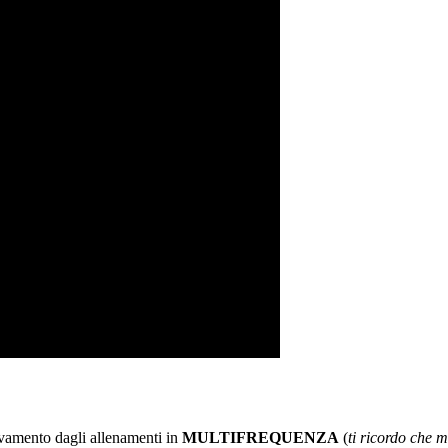
iovamento dagli allenamenti in
MULTIFREQUENZA
(
ti ricordo che m