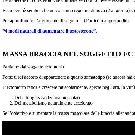
Le molecole di colesterolo che contiene sembrano invece essere un “toc
Ecco perchè sembra che un consumo regolare di uova (2 al giorno) sti
Per approfondire l’argomento di seguito hai l’articolo approfondito:
“4 modi naturali di aumentare il testosterone”.
MASSA BRACCIA NEL SOGGETTO E
Partiamo dal soggetto ectomorfo.
Forse ti sei accorto di appartenere a questo somatotipo (se ancora hai
L’ectomorfo fatica a crescere muscolarmente, specie negli arti, in virtù
Della lunghezza dei fusi muscolari
Del metabolismo naturalmente accelerato
Se l’obiettivo è aumentare la massa muscolare delle braccia allenan