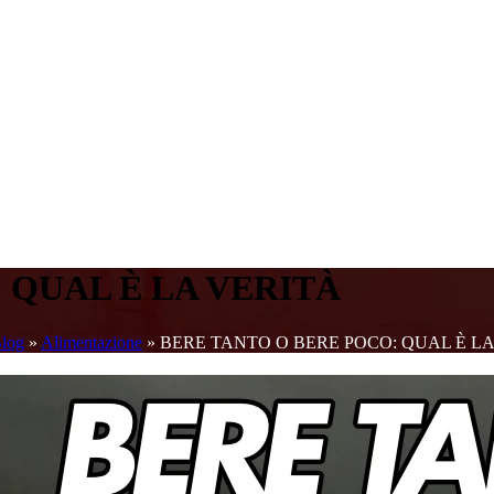
 QUAL È LA VERITÀ
log
»
Alimentazione
»
BERE TANTO O BERE POCO: QUAL È LA