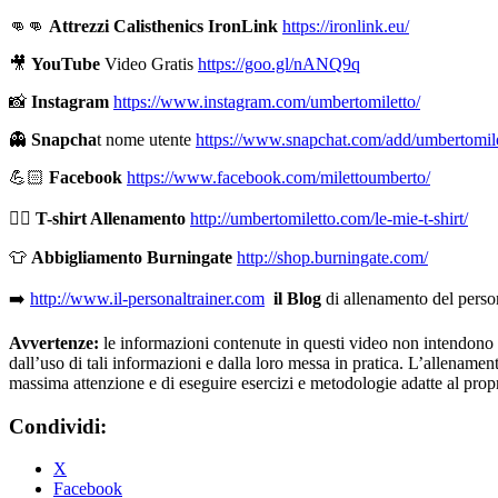
👊👊
Attrezzi Calisthenics IronLink
https://ironlink.eu/
🎥
YouTube
Video Gratis
https://goo.gl/nANQ9q
📸
Instagram
https://www.instagram.com/umbertomiletto/
👻
Snapcha
t nome utente
https://www.snapchat.com/add/umbertomil
💪🏻
Facebook
https://www.facebook.com/milettoumberto/
🏋🏻
T-shirt Allenamento
http://umbertomiletto.com/le-mie-t-shirt/
👕
Abbigliamento Burningate
http://shop.burningate.com/
➡️
http://www.il-personaltrainer.com
il Blog
di allenamento del perso
Avvertenze:
le informazioni contenute in questi video non intendono so
dall’uso di tali informazioni e dalla loro messa in pratica. L’allenamento
massima attenzione e di eseguire esercizi e metodologie adatte al propri
Condividi:
X
Facebook