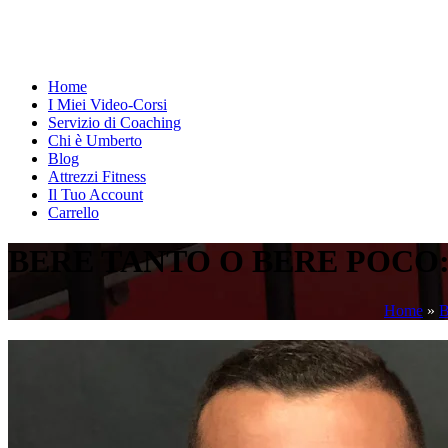
Home
I Miei Video-Corsi
Servizio di Coaching
Chi è Umberto
Blog
Attrezzi Fitness
Il Tuo Account
Carrello
BERE TANTO O BERE POCO:
Home
»
B