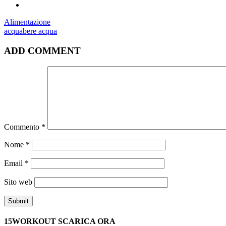
Alimentazione
acqua
bere acqua
ADD COMMENT
Commento
*
Nome
*
Email
*
Sito web
15WORKOUT SCARICA ORA