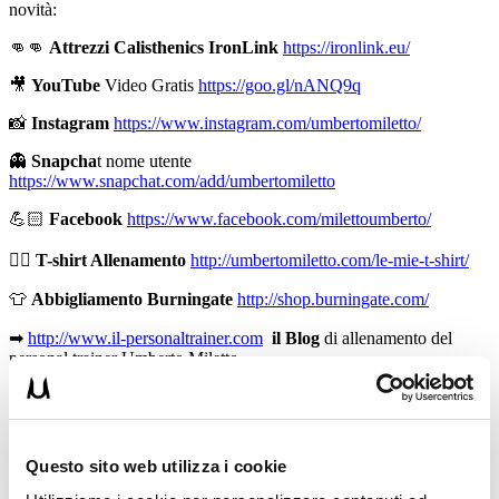
novità:
👊👊
Attrezzi Calisthenics IronLink
https://ironlink.eu/
🎥
YouTube
Video Gratis
https://goo.gl/nANQ9q
📸
Instagram
https://www.instagram.com/umbertomiletto/
👻
Snapcha
t nome utente
https://www.snapchat.com/add/umbertomiletto
💪🏻
Facebook
https://www.facebook.com/milettoumberto/
🏋🏻
T-shirt Allenamento
http://umbertomiletto.com/le-mie-t-shirt/
👕
Abbigliamento Burningate
http://shop.burningate.com/
➡
http://www.il-personaltrainer.com
il Blog
di allenamento del
personal trainer Umberto Miletto
Avvertenze:
le informazioni contenute in questi video non
intendono sostituirsi in nessun modo a parere medico o di altri
specialisti. L’autore declina ogni responsabilità di effetti o di
conseguenze risultanti dall’uso di tali informazioni e dalla loro messa
Questo sito web utilizza i cookie
in pratica. L’allenamento con sovraccarichi, a corpo libero, con i
kettlebell, con il trx, e con altri attrezzi può causare infortuni, si