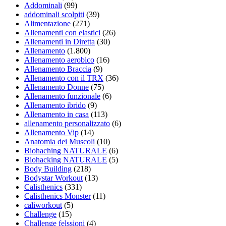
Addominali
(99)
addominali scolpiti
(39)
Alimentazione
(271)
Allenamenti con elastici
(26)
Allenamenti in Diretta
(30)
Allenamento
(1.800)
Allenamento aerobico
(16)
Allenamento Braccia
(9)
Allenamento con il TRX
(36)
Allenamento Donne
(75)
Allenamento funzionale
(6)
Allenamento ibrido
(9)
Allenamento in casa
(113)
allenamento personalizzato
(6)
Allenamento Vip
(14)
Anatomia dei Muscoli
(10)
Biohaching NATURALE
(6)
Biohacking NATURALE
(5)
Body Building
(218)
Bodystar Workout
(13)
Calisthenics
(331)
Calisthenics Monster
(11)
caliworkout
(5)
Challenge
(15)
Challenge felssioni
(4)