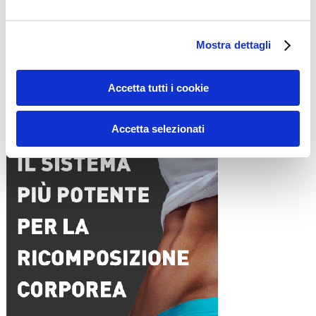
Nome
*
Mostra dettagli
Email
*
Sito web
Accetta tutti i cookie
15WORKOUT SCARICA ORA
Accetta selezionati