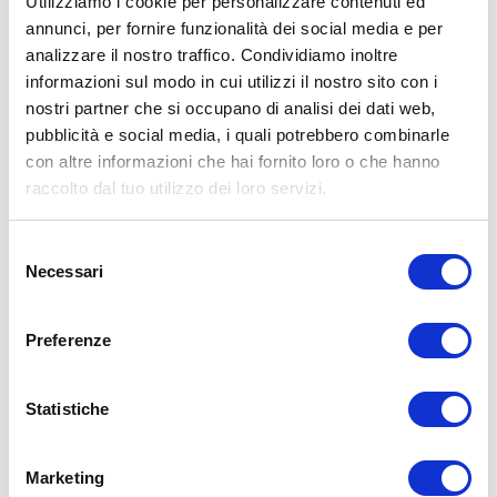
Utilizziamo i cookie per personalizzare contenuti ed
consiglia pertanto di prestare la massima attenzione e di eseguire
annunci, per fornire funzionalità dei social media e per
esercizi e metodologie adatte al proprio livello di forma. Consultare
analizzare il nostro traffico. Condividiamo inoltre
il proprio medico di fiducia prima di intraprendere qualsiasi forma di
attività fisica o regime alimentare.
informazioni sul modo in cui utilizzi il nostro sito con i
nostri partner che si occupano di analisi dei dati web,
Condividi:
pubblicità e social media, i quali potrebbero combinarle
con altre informazioni che hai fornito loro o che hanno
X
Facebook
raccolto dal tuo utilizzo dei loro servizi.
Allenamento
Body Building
Selezione
front squat
full squat
squat
squat box
Necessari
del
ADD COMMENT
consenso
Preferenze
Commento
*
Statistiche
Marketing