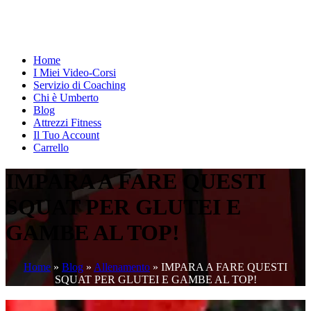
Home
I Miei Video-Corsi
Servizio di Coaching
Chi è Umberto
Blog
Attrezzi Fitness
Il Tuo Account
Carrello
IMPARA A FARE QUESTI
SQUAT PER GLUTEI E
GAMBE AL TOP!
Home
»
Blog
»
Allenamento
»
IMPARA A FARE QUESTI
SQUAT PER GLUTEI E GAMBE AL TOP!