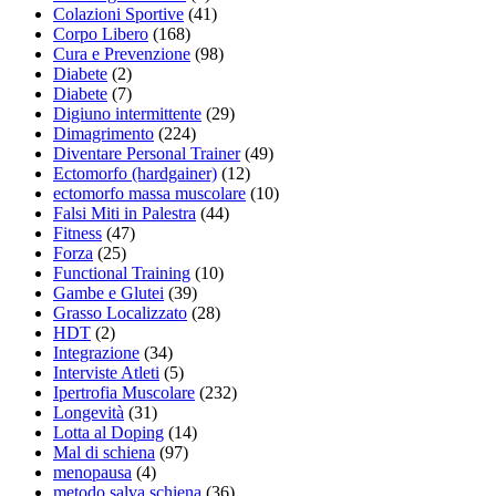
Colazioni Sportive
(41)
Corpo Libero
(168)
Cura e Prevenzione
(98)
Diabete
(2)
Diabete
(7)
Digiuno intermittente
(29)
Dimagrimento
(224)
Diventare Personal Trainer
(49)
Ectomorfo (hardgainer)
(12)
ectomorfo massa muscolare
(10)
Falsi Miti in Palestra
(44)
Fitness
(47)
Forza
(25)
Functional Training
(10)
Gambe e Glutei
(39)
Grasso Localizzato
(28)
HDT
(2)
Integrazione
(34)
Interviste Atleti
(5)
Ipertrofia Muscolare
(232)
Longevità
(31)
Lotta al Doping
(14)
Mal di schiena
(97)
menopausa
(4)
metodo salva schiena
(36)