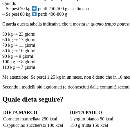
Quindi:
– Se pesi 50 kg
perdi 250-500 g a settimana
– Se pesi 80 kg
perdi 400-800 g
Guarda questa tabella indicativa che ti mostra
in quanto tempo potrest
50 kg ➝ 23 giorni
60 kg ➝ 13 giorni
70 kg ➝ 11 giorni
80 kg ➝ 10 giorni
90 kg ➝ 9 giorni
100 kg ➝ 8 giorni
110 kg ➝ 7 giorni
Ma attenzione! Se perdi 1,25 kg in un mese, non è detto che in 10 me
Secondo i modelli più aggiornati (e riconosciuti dalla comunità scien
Quale dieta seguire?
DIETA MARCO
DIETA PAOLO
Cornetto marmellata 250 kcal
1 yogurt bianco 50 kcal
Cappuccino zuccherato 100 kcal
150 g frutta 150 kcal