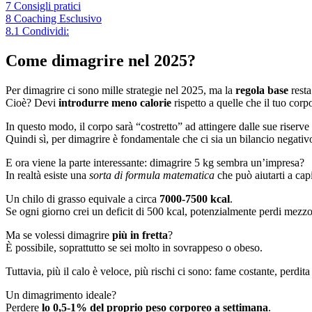
7
Consigli pratici
8
Coaching Esclusivo
8.1
Condividi:
Come dimagrire nel 2025?
Per dimagrire ci sono mille strategie nel 2025, ma la
regola base
resta
Cioè? Devi
introdurre meno calorie
rispetto a quelle che il tuo co
In questo modo, il corpo sarà “costretto” ad attingere dalle sue riserve 
Quindi sì, per dimagrire è fondamentale che ci sia un bilancio negativ
E ora viene la parte interessante: dimagrire 5 kg sembra un’impresa?
In realtà esiste una
sorta di formula matematica
che può aiutarti a cap
Un chilo di grasso equivale a circa
7000-7500 kcal
.
Se ogni giorno crei un deficit di 500 kcal, potenzialmente perdi mezzo
Ma se volessi dimagrire
più in fretta
?
È possibile, soprattutto se sei molto in sovrappeso o obeso.
Tuttavia, più il calo è veloce, più rischi ci sono: fame costante, perd
Un dimagrimento ideale?
Perdere
lo 0,5-1% del proprio peso corporeo a settimana
.