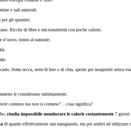
oteine e sali minerali.
 per gli spuntini.
zane. Ricche di fibre e micronutrienti con poche calorie.
e d’uovo, tonno al naturale.
tà.
tte.
ado, frutta secca, semi di lino o di chia, spezie per insaporire senza esa
nemmeno le considerano minimamente.
lorie contano ma non si contano
”…cosa significa?
ibo,
risulta impossibile monitorare le calorie costantemente
7 giorni 
za
di quanto effettivamente stai mangiando, ma poi andrei ad utilizzare meto