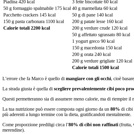
Piadina 420 kcal
3 fette biscottate 60 kcal
50 g formaggio spalmabile 175 kcal
40 g marmellata 60 kcal
Pacchetto crackers 145 kcal
50 g di pane 140 kcal
150 g pasta carbonara 1100 kcal
200 g patate lesse 160 kcal
Calorie totali 2200 kcal
200 g verdure crude 120 kcal
50 g affettato sgrassato 80 kcal
1 yogurt greco 90 kcal
150 g macedonia 150 kcal
200 g orata 240 kcal
200 g verdure grigliate 120 kcal
Calorie totali 1500 kcal
L’errore che fa Marco è quello di
mangiare con gli occhi
, cioè basar
La strada giusta è quella di
scegliere prevalentemente cibi poco pro
Questi permetteranno sia di assumere meno calorie, ma di riempire il 
La tua nutrizione può essere composta ogni giorno da un
80%
di cibi
più aderenti a lungo termine con la dieta, gratificandoti mentalmente.
Come proporzione prediligi circa l’
80% di cibi non raffinati
(frutta,
merendine).