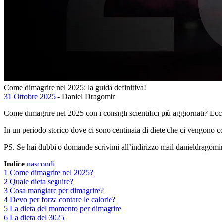
Come dimagrire nel 2025: la guida definitiva!
31 Ottobre 2025
- Daniel Dragomir
Come dimagrire nel 2025 con i consigli scientifici più aggiornati? Ec
In un periodo storico dove ci sono centinaia di diete che ci vengono c
PS. Se hai dubbi o domande scrivimi all’indirizzo mail danieldrago
Indice
nascondi
1
Come dimagrire nel 2025?
2
Quale dieta seguire?
3
Cosa mangiare per dimagrire?
4
Devo per forza contare le calorie?
5
La dieta del momento per dimagrire
6
La dieta del 3025