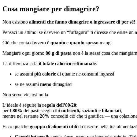
Cosa mangiare per dimagrire?
Non esistono
alimenti che fanno dimagrire o ingrassare di per sé!
Pensaci un attimo: se davvero un “fuffaguru” ti dicesse che esiste un
Ciò che conta davvero è
quanto e quanto spesso
mangi.
Mangiare ogni giorno
80 g di pasta
non è la stessa cosa che mangiar
La differenza la fa
il totale calorico settimanale
:
se assumi
più calorie
di quante ne consumi ingrassi
se ne assumi
meno
dimagrisci
Non serve vietarsi nulla
L’ideale è seguire la
regola dell’80/20
:
per l’
80%
dei pasti scegli cibi
nutrienti, sazianti e bilanciati
,
mentre nel restante
20%
concediti ciò che ti gratifica — una colazione
Ecco qualche
gruppo di alimenti utili
da inserire nella tua alimenta
Cereali integrali
: avena, farro, orzo, riso integrale, miglio. Ti 