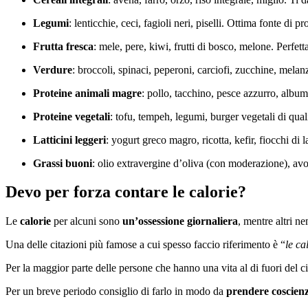
Legumi
: lenticchie, ceci, fagioli neri, piselli. Ottima fonte di pr
Frutta fresca
: mele, pere, kiwi, frutti di bosco, melone. Perfetta
Verdure
: broccoli, spinaci, peperoni, carciofi, zucchine, melan
Proteine animali magre
: pollo, tacchino, pesce azzurro, album
Proteine vegetali
: tofu, tempeh, legumi, burger vegetali di quali
Latticini leggeri
: yogurt greco magro, ricotta, kefir, fiocchi di la
Grassi buoni
: olio extravergine d’oliva (con moderazione), avoc
Devo per forza contare le calorie?
Le
calorie
per alcuni sono
un’ossessione giornaliera
, mentre altri 
Una delle citazioni più famose a cui spesso faccio riferimento è “
le ca
Per la maggior parte delle persone che hanno una vita al di fuori del c
Per un breve periodo consiglio di farlo in modo da
prendere coscien