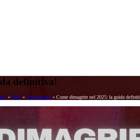
da definitiva!
ome
»
Blog
»
Allenamento
»
Come dimagrire nel 2025: la guida definiti