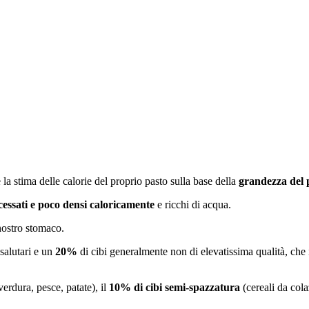
e la stima delle calorie del proprio pasto sulla base della
grandezza del 
cessati e poco densi caloricamente
e ricchi di acqua.
nostro stomaco.
 salutari e un
20%
di cibi generalmente non di elevatissima qualità, che
 verdura, pesce, patate), il
10% di cibi semi-spazzatura
(cereali da cola