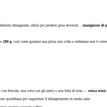
 alimento dimagrante, allora per perdere peso dovresti…
mangiarne di p
ne
280 g
, così come gustarsi una pizza una volta a settimana non è come f
 con biscotti, una cena con gli amici o una fetta di torta —
senza sensi 
zione quotidiana per supportare il dimagrimento in modo sano
danno energia costante e fibre.