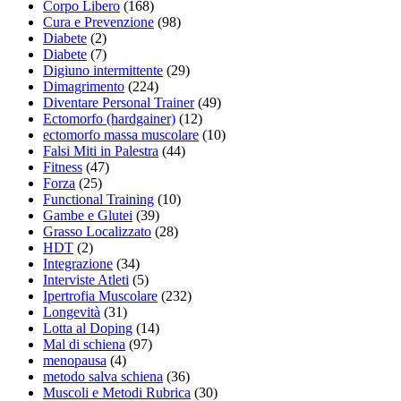
Corpo Libero
(168)
Cura e Prevenzione
(98)
Diabete
(2)
Diabete
(7)
Digiuno intermittente
(29)
Dimagrimento
(224)
Diventare Personal Trainer
(49)
Ectomorfo (hardgainer)
(12)
ectomorfo massa muscolare
(10)
Falsi Miti in Palestra
(44)
Fitness
(47)
Forza
(25)
Functional Training
(10)
Gambe e Glutei
(39)
Grasso Localizzato
(28)
HDT
(2)
Integrazione
(34)
Interviste Atleti
(5)
Ipertrofia Muscolare
(232)
Longevità
(31)
Lotta al Doping
(14)
Mal di schiena
(97)
menopausa
(4)
metodo salva schiena
(36)
Muscoli e Metodi Rubrica
(30)