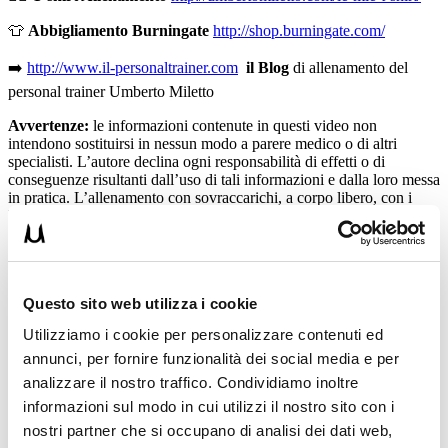
👕
Abbigliamento Burningate
http://shop.burningate.com/
➡️
http://www.il-personaltrainer.com
il Blog
di allenamento del
personal trainer Umberto Miletto
Avvertenze:
le informazioni contenute in questi video non
intendono sostituirsi in nessun modo a parere medico o di altri
specialisti. L’autore declina ogni responsabilità di effetti o di
conseguenze risultanti dall’uso di tali informazioni e dalla loro messa
in pratica. L’allenamento con sovraccarichi, a corpo libero, con i
kettlebell, con il trx, e con altri attrezzi può causare infortuni, si
consiglia pertanto di prestare la massima attenzione e di eseguire
esercizi e metodologie adatte al proprio livello di forma. Consultare
il proprio medico di fiducia prima di intraprendere qualsiasi forma di
attività fisica o regime alimentare.
Questo sito web utilizza i cookie
Condividi:
Utilizziamo i cookie per personalizzare contenuti ed
annunci, per fornire funzionalità dei social media e per
X
analizzare il nostro traffico. Condividiamo inoltre
Facebook
informazioni sul modo in cui utilizzi il nostro sito con i
nostri partner che si occupano di analisi dei dati web,
Calisthenics
Trazione alla sbarra