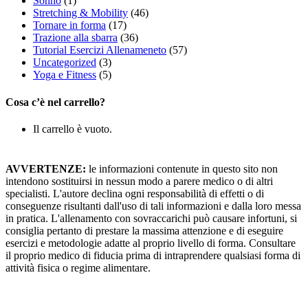
Sonno
(1)
Stretching & Mobility
(46)
Tornare in forma
(17)
Trazione alla sbarra
(36)
Tutorial Esercizi Allenameneto
(57)
Uncategorized
(3)
Yoga e Fitness
(5)
Cosa c’è nel carrello?
Il carrello è vuoto.
AVVERTENZE:
le informazioni contenute in questo sito non
intendono sostituirsi in nessun modo a parere medico o di altri
specialisti. L'autore declina ogni responsabilità di effetti o di
conseguenze risultanti dall'uso di tali informazioni e dalla loro messa
in pratica. L'allenamento con sovraccarichi può causare infortuni, si
consiglia pertanto di prestare la massima attenzione e di eseguire
esercizi e metodologie adatte al proprio livello di forma. Consultare
il proprio medico di fiducia prima di intraprendere qualsiasi forma di
attività fisica o regime alimentare.