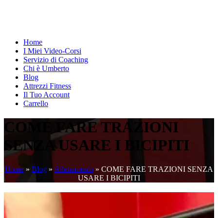
Home
I Miei Video-Corsi
Servizio di Coaching
Chi è Umberto
Blog
Attrezzi Fitness
Il Tuo Account
Carrello
COME FARE TRAZIONI
SENZA USARE I BICIPITI
Home
»
Blog
»
Allenamento
»
COME FARE TRAZIONI SENZA
USARE I BICIPITI