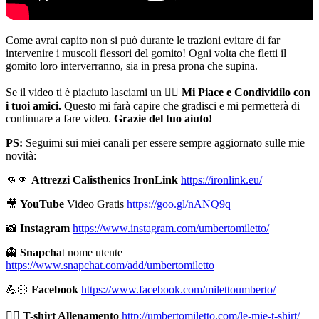
Come avrai capito non si può durante le trazioni evitare di far
intervenire i muscoli flessori del gomito! Ogni volta che fletti il
gomito loro interverranno, sia in presa prona che supina.
Se il video ti è piaciuto lasciami un 👍🏻
Mi Piace e Condividilo con
i tuoi amici.
Questo mi farà capire che gradisci e mi permetterà di
continuare a fare video.
Grazie del tuo aiuto!
PS:
Seguimi sui miei canali per essere sempre aggiornato sulle mie
novità:
👊👊
Attrezzi Calisthenics IronLink
https://ironlink.eu/
🎥
YouTube
Video Gratis
https://goo.gl/nANQ9q
📸
Instagram
https://www.instagram.com/umbertomiletto/
👻
Snapcha
t nome utente
https://www.snapchat.com/add/umbertomiletto
💪🏻
Facebook
https://www.facebook.com/milettoumberto/
🏋🏻
T-shirt Allenamento
http://umbertomiletto.com/le-mie-t-shirt/