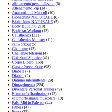
allenamento personalizzato
(6)
Allenamento Vip
(14)
Anatomia dei Muscoli
(10)
Biohaching NATURALE
(6)
Biohacking NATURALE
(5)
Body Building
(218)
Bodystar Workout
(13)
Calisthenics
(331)
Calisthenics Monster
(11)
caliworkout
(5)
Challenge
(15)
Challenge felssioni
(4)
Colazioni Sportive
(41)
Corpo Libero
(168)
Cura e Prevenzione
(98)
Diabete
(7)
Diabete
(2)
Digiuno intermittente
(29)
Dimagrimento
(224)
Diventare Personal Trainer
(49)
Ectomorfo (hardgainer)
(12)
ectomorfo massa muscolare
(10)
Falsi Miti in Palestra
(44)
Fitness
(47)
Forza
(25)