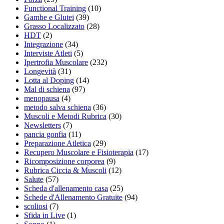
Functional Training
(10)
Gambe e Glutei
(39)
Grasso Localizzato
(28)
HDT
(2)
Integrazione
(34)
Interviste Atleti
(5)
Ipertrofia Muscolare
(232)
Longevità
(31)
Lotta al Doping
(14)
Mal di schiena
(97)
menopausa
(4)
metodo salva schiena
(36)
Muscoli e Metodi Rubrica
(30)
Newsletters
(7)
pancia gonfia
(11)
Preparazione Atletica
(29)
Recupero Muscolare e Fisioterapia
(17)
Ricomposizione corporea
(9)
Rubrica Ciccia & Muscoli
(12)
Salute
(57)
Scheda d'allenamento casa
(25)
Schede d'Allenamento Gratuite
(94)
scoliosi
(7)
Sfida in Live
(1)