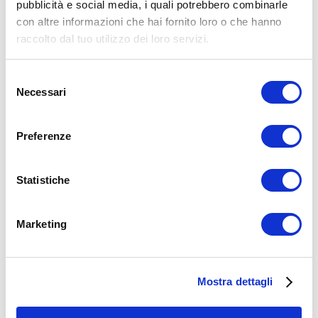
bicipiti
trazioni
pubblicità e social media, i quali potrebbero combinarle
con altre informazioni che hai fornito loro o che hanno
ADD COMMENT
raccolto dal tuo utilizzo dei loro servizi.
Commento
*
Selezione
Necessari
del
consenso
Preferenze
Nome
*
Statistiche
Email
*
Marketing
Sito web
Mostra dettagli
15WORKOUT SCARICA ORA