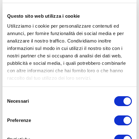
➡
http://www.il-personaltrainer.com
il Blog
di allenamento del
personal trainer Umberto Miletto
Questo sito web utilizza i cookie
Avvertenze: le informazioni contenute in questi video non intendono
Utilizziamo i cookie per personalizzare contenuti ed
sostituirsi in nessun modo a parere medico o di altri specialisti.
L’autore declina ogni responsabilità di effetti o di conseguenze
annunci, per fornire funzionalità dei social media e per
risultanti dall’uso di tali informazioni e dalla loro messa in pratica.
analizzare il nostro traffico. Condividiamo inoltre
L’allenamento con sovraccarichi, a corpo libero, con i kettlebell, con
informazioni sul modo in cui utilizzi il nostro sito con i
il trx, e con altri attrezzi può causare infortuni, si consiglia pertanto
di prestare la massima attenzione e di eseguire esercizi e
nostri partner che si occupano di analisi dei dati web,
metodologie adatte al proprio livello di forma. Consultare il proprio
pubblicità e social media, i quali potrebbero combinarle
medico di fiducia prima di intraprendere qualsiasi forma di attività
con altre informazioni che hai fornito loro o che hanno
fisica o regime alimentare.
raccolto dal tuo utilizzo dei loro servizi.
Condividi:
Selezione
X
Necessari
Facebook
del
consenso
Allenamento
Preferenze
definizione
ADD COMMENT