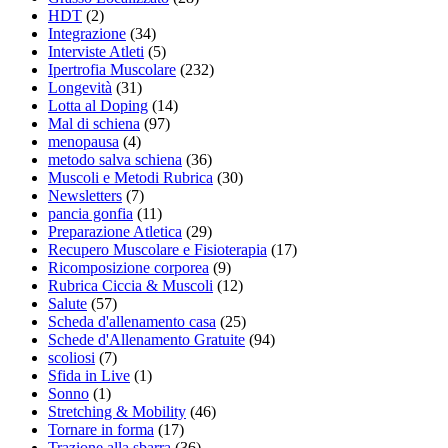
HDT
(2)
Integrazione
(34)
Interviste Atleti
(5)
Ipertrofia Muscolare
(232)
Longevità
(31)
Lotta al Doping
(14)
Mal di schiena
(97)
menopausa
(4)
metodo salva schiena
(36)
Muscoli e Metodi Rubrica
(30)
Newsletters
(7)
pancia gonfia
(11)
Preparazione Atletica
(29)
Recupero Muscolare e Fisioterapia
(17)
Ricomposizione corporea
(9)
Rubrica Ciccia & Muscoli
(12)
Salute
(57)
Scheda d'allenamento casa
(25)
Schede d'Allenamento Gratuite
(94)
scoliosi
(7)
Sfida in Live
(1)
Sonno
(1)
Stretching & Mobility
(46)
Tornare in forma
(17)
Trazione alla sbarra
(36)