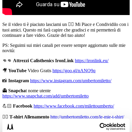
Se il video ti è piaciuto lasciami un 👍🏻 Mi Piace e Condividilo con i
tuoi amici. Questo mi farà capire che gradisci e mi permetterà di
continuare a fare video. Grazie del tuo aiuto!
PS: Seguimi sui miei canali per essere sempre aggiornato sulle mie
novità:
👊👊
Attrezzi Calisthenics IronLink
https://ironlink.eu/
🎥
YouTube
Video Gratis
https://goo.gl/nANQ9q
📸
Instagram
https://www.instagram.com/umbertomiletto/
👻
Snapcha
t nome utente
https://www.snapchat.com/add/umbertomiletto
💪🏻
Facebook
https://www.facebook.com/milettoumberto/
🏋🏻
T-shirt Allenamento
http://umbertomiletto.com/le-mie-t-shirt/
👕
Abbigliamento Burningate
http://shop.burningate.com/