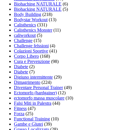
Biohaching NATURALE
(6)
Biohacking NATURALE
(5)
Body Building
(218)
Bodystar Workout
(13)
Calisthenics
(331)
Calisthenics Monster
(11)
caliworkout
(5)
Challenge
(15)
Challenge felssioni
(4)
Colazioni Sportive
(41)
Corpo Libero
(168)
Cura e Prevenzione
(98)
Diabete
(2)
Diabete
(7)
Digiuno intermittente
(29)
Dimagrimento
(224)
Diventare Personal Trainer
(49)
Ectomorfo (hardgainer)
(12)
ectomorfo massa muscolare
(10)
Falsi Miti in Palestra
(44)
Fitness
(47)
Forza
(25)
Functional Training
(10)
Gambe e Glutei
(39)
Grasso Localizzato
(28)