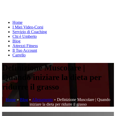
Home
I Miei Video-Corsi
Servizio di Coaching
Chi è Umberto
Blog
Attrezzi Fitness
Il Tuo Account
Carrello
Definizione Muscolare |
Quando iniziare la dieta per
ridurre il grasso
Home
»
Blog
»
Allenamento
»
Definizione Muscolare | Quando
iniziare la dieta per ridurre il grasso