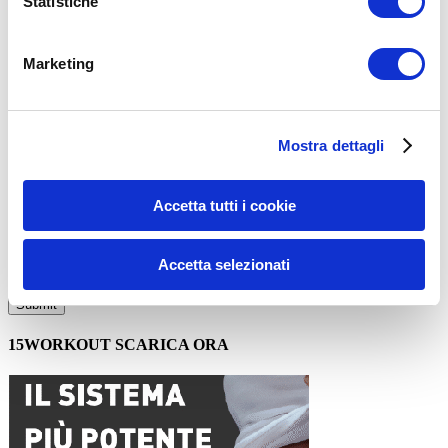
Statistiche
Commento
*
Marketing
Mostra dettagli
Nome
*
Accetta tutti i cookie
Email
*
Accetta selezionati
Sito web
15WORKOUT SCARICA ORA