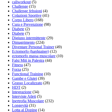
caliworkout
(5)
Challenge
(15)
Challenge felssioni
(4)
Colazioni Sportive
(41)
Corpo Libero
(168)
Cura e Prevenzione
(98)
Diabete
(2)
Diabete
(7)
Digiuno intermittente
(29)
Dimagrimento
(224)
Diventare Personal Trainer
(49)
Ectomorfo (hardgainer)
(12)
ectomorfo massa muscolare
(10)
Falsi Miti in Palestra
(44)
Fitness
(47)
Forza
(25)
Functional Training
(10)
Gambe e Glutei
(39)
Grasso Localizzato
(28)
HDT
(2)
Integrazione
(34)
Interviste Atleti
(5)
Ipertrofia Muscolare
(232)
Longevità
(31)
Lotta al Doping
(14)