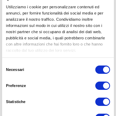
risultanti dall’uso di tali informazioni e dalla loro messa in pratica.
Utilizziamo i cookie per personalizzare contenuti ed
L’allenamento con sovraccarichi, a corpo libero, con i kettlebell, con
il trx, e con altri attrezzi può causare infortuni, si consiglia pertanto
annunci, per fornire funzionalità dei social media e per
di prestare la massima attenzione e di eseguire esercizi e
analizzare il nostro traffico. Condividiamo inoltre
metodologie adatte al proprio livello di forma. Consultare il proprio
informazioni sul modo in cui utilizzi il nostro sito con i
medico di fiducia prima di intraprendere qualsiasi forma di attività
fisica o regime alimentare.
nostri partner che si occupano di analisi dei dati web,
pubblicità e social media, i quali potrebbero combinarle
Condividi:
con altre informazioni che hai fornito loro o che hanno
raccolto dal tuo utilizzo dei loro servizi.
X
Facebook
Selezione
Alimentazione
Necessari
del
alimentazione
dieta
consenso
ADD COMMENT
Preferenze
Commento
*
Statistiche