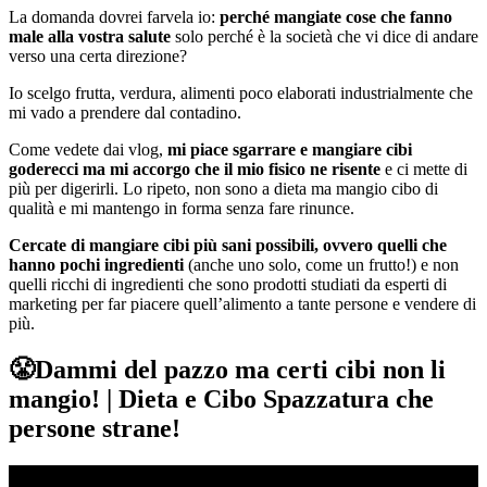
La domanda dovrei farvela io:
perché mangiate cose che fanno
male alla vostra salute
solo perché è la società che vi dice di andare
verso una certa direzione?
Io scelgo frutta, verdura, alimenti poco elaborati industrialmente che
mi vado a prendere dal contadino.
Come vedete dai vlog,
mi piace sgarrare e mangiare cibi
goderecci ma mi accorgo che il mio fisico ne risente
e ci mette di
più per digerirli. Lo ripeto, non sono a dieta ma mangio cibo di
qualità e mi mantengo in forma senza fare rinunce.
Cercate di mangiare cibi più sani possibili, ovvero quelli che
hanno pochi ingredienti
(anche uno solo, come un frutto!) e non
quelli ricchi di ingredienti che sono prodotti studiati da esperti di
marketing per far piacere quell’alimento a tante persone e vendere di
più.
😤Dammi del pazzo ma certi cibi non li
mangio! | Dieta e Cibo Spazzatura che
persone strane!