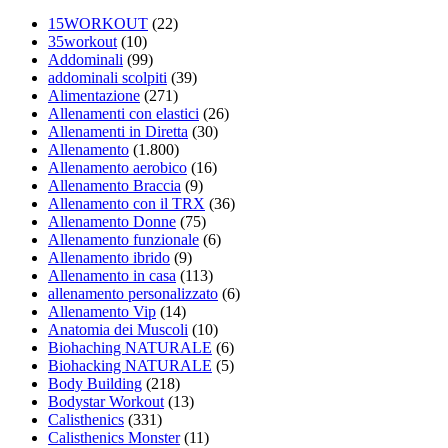
15WORKOUT
(22)
35workout
(10)
Addominali
(99)
addominali scolpiti
(39)
Alimentazione
(271)
Allenamenti con elastici
(26)
Allenamenti in Diretta
(30)
Allenamento
(1.800)
Allenamento aerobico
(16)
Allenamento Braccia
(9)
Allenamento con il TRX
(36)
Allenamento Donne
(75)
Allenamento funzionale
(6)
Allenamento ibrido
(9)
Allenamento in casa
(113)
allenamento personalizzato
(6)
Allenamento Vip
(14)
Anatomia dei Muscoli
(10)
Biohaching NATURALE
(6)
Biohacking NATURALE
(5)
Body Building
(218)
Bodystar Workout
(13)
Calisthenics
(331)
Calisthenics Monster
(11)