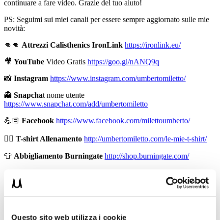
continuare a fare video. Grazie del tuo aiuto!
PS: Seguimi sui miei canali per essere sempre aggiornato sulle mie
novità:
👊👊
Attrezzi Calisthenics IronLink
https://ironlink.eu/
🎥
YouTube
Video Gratis
https://goo.gl/nANQ9q
📸
Instagram
https://www.instagram.com/umbertomiletto/
👻
Snapcha
t nome utente
https://www.snapchat.com/add/umbertomiletto
💪🏻
Facebook
https://www.facebook.com/milettoumberto/
🏋🏻
T-shirt Allenamento
http://umbertomiletto.com/le-mie-t-shirt/
👕
Abbigliamento Burningate
http://shop.burningate.com/
➡
http://www.il-personaltrainer.com
il Blog
di allenamento del
personal trainer Umberto Miletto
Avvertenze: le informazioni contenute in questi video non intendono
sostituirsi in nessun modo a parere medico o di altri specialisti.
L’autore declina ogni responsabilità di effetti o di conseguenze
Questo sito web utilizza i cookie