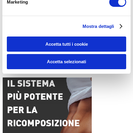
Marketing
Nome
*
Mostra dettagli
Email
*
Accetta tutti i cookie
Sito web
Accetta selezionati
15WORKOUT SCARICA ORA