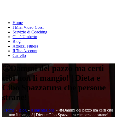
Home
I Miei Video-Corsi
Servizio di Coaching
Chi è Umberto
Blog
Attrezzi Fitness
Il Tuo Account
Carrello
😤Dammi del pazzo ma certi
cibi non li mangio! | Dieta e
Cibo Spazzatura che persone
strane!
Home
»
Blog
»
Alimentazione
»
😤Dammi del pazzo ma certi cibi
non li mangio! | Dieta e Cibo Spazzatura che persone strane!