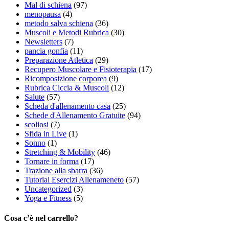
Mal di schiena
(97)
menopausa
(4)
metodo salva schiena
(36)
Muscoli e Metodi Rubrica
(30)
Newsletters
(7)
pancia gonfia
(11)
Preparazione Atletica
(29)
Recupero Muscolare e Fisioterapia
(17)
Ricomposizione corporea
(9)
Rubrica Ciccia & Muscoli
(12)
Salute
(57)
Scheda d'allenamento casa
(25)
Schede d'Allenamento Gratuite
(94)
scoliosi
(7)
Sfida in Live
(1)
Sonno
(1)
Stretching & Mobility
(46)
Tornare in forma
(17)
Trazione alla sbarra
(36)
Tutorial Esercizi Allenameneto
(57)
Uncategorized
(3)
Yoga e Fitness
(5)
Cosa c’è nel carrello?