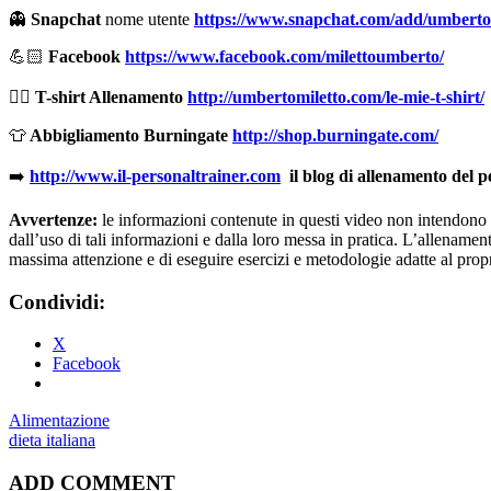
👻
Snapchat
nome utente
https://www.snapchat.com/add/umberto
💪🏻
Facebook
https://www.facebook.com/milettoumberto/
🏋🏻
T-shirt Allenamento
http://umbertomiletto.com/le-mie-t-shirt/
👕
Abbigliamento Burningate
http://shop.burningate.com/
➡️
http://www.il-personaltrainer.com
il blog di allenamento del 
Avvertenze:
le informazioni contenute in questi video non intendono so
dall’uso di tali informazioni e dalla loro messa in pratica. L’allenamento
massima attenzione e di eseguire esercizi e metodologie adatte al propri
Condividi:
X
Facebook
Alimentazione
dieta italiana
ADD COMMENT