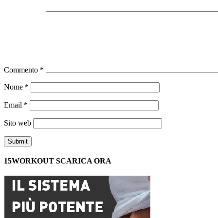
Commento
*
Nome
*
Email
*
Sito web
15WORKOUT SCARICA ORA