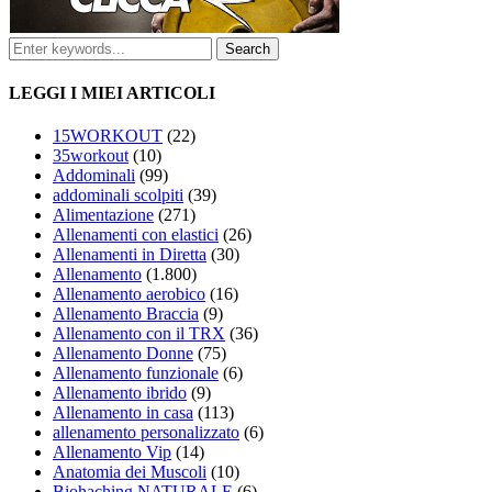
LEGGI I MIEI ARTICOLI
15WORKOUT
(22)
35workout
(10)
Addominali
(99)
addominali scolpiti
(39)
Alimentazione
(271)
Allenamenti con elastici
(26)
Allenamenti in Diretta
(30)
Allenamento
(1.800)
Allenamento aerobico
(16)
Allenamento Braccia
(9)
Allenamento con il TRX
(36)
Allenamento Donne
(75)
Allenamento funzionale
(6)
Allenamento ibrido
(9)
Allenamento in casa
(113)
allenamento personalizzato
(6)
Allenamento Vip
(14)
Anatomia dei Muscoli
(10)
Biohaching NATURALE
(6)