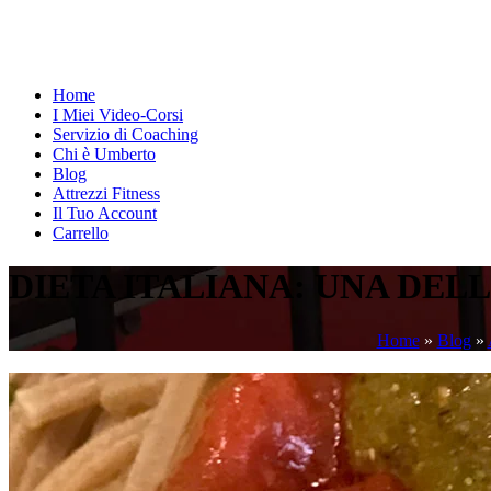
Home
I Miei Video-Corsi
Servizio di Coaching
Chi è Umberto
Blog
Attrezzi Fitness
Il Tuo Account
Carrello
DIETA ITALIANA: UNA DEL
Home
»
Blog
»