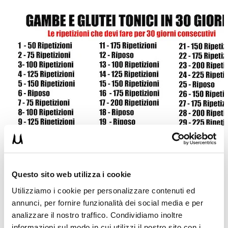
Consigli pratici per la messa in pratica:
Questo sito web utilizza i cookie
Scegli l’esercizio da utilizzare in base al tuo livello atletico
Utilizziamo i cookie per personalizzare contenuti ed
Prima di fare l’esercizio scelto esegui dei movimenti di
riscaldamento generale per muovere le articolazioni interessate
annunci, per fornire funzionalità dei social media e per
Inizia dal primo giorno cercando di mettere in pratica le
analizzare il nostro traffico. Condividiamo inoltre
ripetizioni indicate. Eseguile come meglio credi. Se il primo
informazioni sul modo in cui utilizzi il nostro sito con i