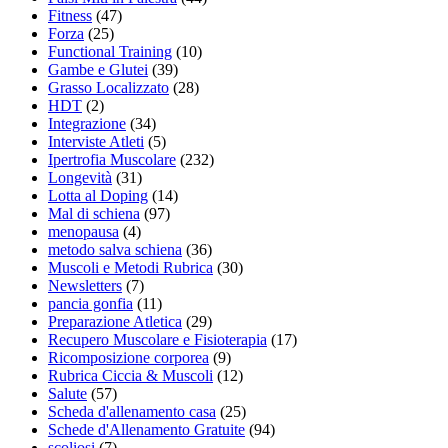
Fitness
(47)
Forza
(25)
Functional Training
(10)
Gambe e Glutei
(39)
Grasso Localizzato
(28)
HDT
(2)
Integrazione
(34)
Interviste Atleti
(5)
Ipertrofia Muscolare
(232)
Longevità
(31)
Lotta al Doping
(14)
Mal di schiena
(97)
menopausa
(4)
metodo salva schiena
(36)
Muscoli e Metodi Rubrica
(30)
Newsletters
(7)
pancia gonfia
(11)
Preparazione Atletica
(29)
Recupero Muscolare e Fisioterapia
(17)
Ricomposizione corporea
(9)
Rubrica Ciccia & Muscoli
(12)
Salute
(57)
Scheda d'allenamento casa
(25)
Schede d'Allenamento Gratuite
(94)
scoliosi
(7)