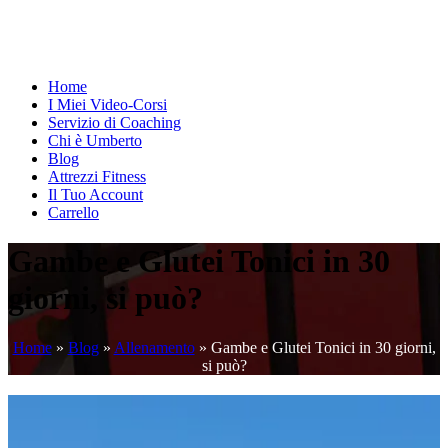
Home
I Miei Video-Corsi
Servizio di Coaching
Chi è Umberto
Blog
Attrezzi Fitness
Il Tuo Account
Carrello
Gambe e Glutei Tonici in 30
giorni, si può?
Home
»
Blog
»
Allenamento
»
Gambe e Glutei Tonici in 30 giorni,
si può?