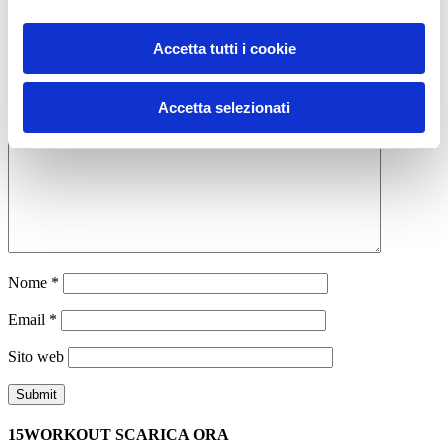
Allenamento
Calisthenics
Corpo Libero
30 giorni
glutei
miletto
workout
Accetta tutti i cookie
ADD COMMENT
Accetta selezionati
Commento
*
Nome
*
Email
*
Sito web
15WORKOUT SCARICA ORA