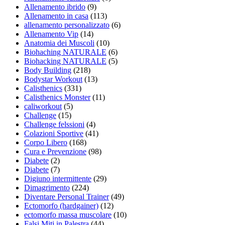
Allenamento ibrido
(9)
Allenamento in casa
(113)
allenamento personalizzato
(6)
Allenamento Vip
(14)
Anatomia dei Muscoli
(10)
Biohaching NATURALE
(6)
Biohacking NATURALE
(5)
Body Building
(218)
Bodystar Workout
(13)
Calisthenics
(331)
Calisthenics Monster
(11)
caliworkout
(5)
Challenge
(15)
Challenge felssioni
(4)
Colazioni Sportive
(41)
Corpo Libero
(168)
Cura e Prevenzione
(98)
Diabete
(2)
Diabete
(7)
Digiuno intermittente
(29)
Dimagrimento
(224)
Diventare Personal Trainer
(49)
Ectomorfo (hardgainer)
(12)
ectomorfo massa muscolare
(10)
Falsi Miti in Palestra
(44)