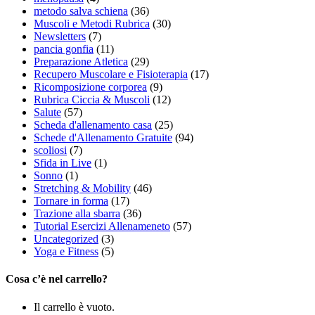
metodo salva schiena
(36)
Muscoli e Metodi Rubrica
(30)
Newsletters
(7)
pancia gonfia
(11)
Preparazione Atletica
(29)
Recupero Muscolare e Fisioterapia
(17)
Ricomposizione corporea
(9)
Rubrica Ciccia & Muscoli
(12)
Salute
(57)
Scheda d'allenamento casa
(25)
Schede d'Allenamento Gratuite
(94)
scoliosi
(7)
Sfida in Live
(1)
Sonno
(1)
Stretching & Mobility
(46)
Tornare in forma
(17)
Trazione alla sbarra
(36)
Tutorial Esercizi Allenameneto
(57)
Uncategorized
(3)
Yoga e Fitness
(5)
Cosa c’è nel carrello?
Il carrello è vuoto.