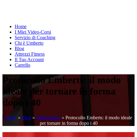
Home
I Miei Video-Corsi
Servizio di Coaching
Chi è Umberto
Blog
Attrezzi Fitness
Il Tuo Account
Carrello
Protocollo Emberts: il modo
ideale per tornare in forma
dopo i 40
Home
»
Blog
»
Allenamento
»
Protocollo Emberts: il modo ideale
per tornare in forma dopo i 40