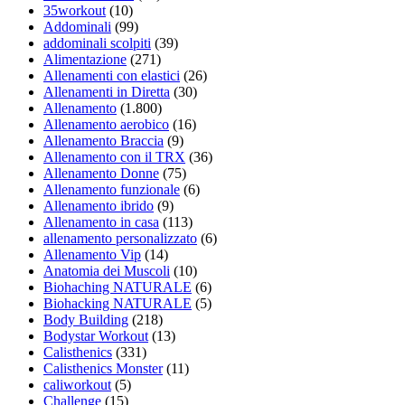
35workout
(10)
Addominali
(99)
addominali scolpiti
(39)
Alimentazione
(271)
Allenamenti con elastici
(26)
Allenamenti in Diretta
(30)
Allenamento
(1.800)
Allenamento aerobico
(16)
Allenamento Braccia
(9)
Allenamento con il TRX
(36)
Allenamento Donne
(75)
Allenamento funzionale
(6)
Allenamento ibrido
(9)
Allenamento in casa
(113)
allenamento personalizzato
(6)
Allenamento Vip
(14)
Anatomia dei Muscoli
(10)
Biohaching NATURALE
(6)
Biohacking NATURALE
(5)
Body Building
(218)
Bodystar Workout
(13)
Calisthenics
(331)
Calisthenics Monster
(11)
caliworkout
(5)
Challenge
(15)