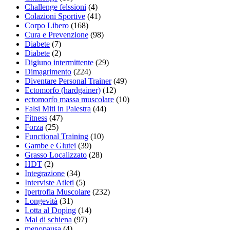
Challenge felssioni
(4)
Colazioni Sportive
(41)
Corpo Libero
(168)
Cura e Prevenzione
(98)
Diabete
(7)
Diabete
(2)
Digiuno intermittente
(29)
Dimagrimento
(224)
Diventare Personal Trainer
(49)
Ectomorfo (hardgainer)
(12)
ectomorfo massa muscolare
(10)
Falsi Miti in Palestra
(44)
Fitness
(47)
Forza
(25)
Functional Training
(10)
Gambe e Glutei
(39)
Grasso Localizzato
(28)
HDT
(2)
Integrazione
(34)
Interviste Atleti
(5)
Ipertrofia Muscolare
(232)
Longevità
(31)
Lotta al Doping
(14)
Mal di schiena
(97)
menopausa
(4)