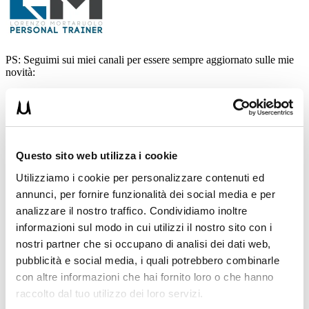
PS: Seguimi sui miei canali per essere sempre aggiornato sulle mie
novità:
CONTATTI
Sito web
https://bit.ly/lorenzomortaruolo
Questo sito web utilizza i cookie
Instagram:
Utilizziamo i cookie per personalizzare contenuti ed
www.instagram.com/lorenzomortaruolo_chinesiologo/
annunci, per fornire funzionalità dei social media e per
analizzare il nostro traffico. Condividiamo inoltre
PaginaFacebook:
www.facebook.com/profile.php?
id=100091688058084
informazioni sul modo in cui utilizzi il nostro sito con i
nostri partner che si occupano di analisi dei dati web,
YouTube:
pubblicità e social media, i quali potrebbero combinarle
www.youtube.com/channel/UCGH58xTDs5HhH2UuA7WFx
con altre informazioni che hai fornito loro o che hanno
Entra nalla nostra community.
raccolto dal tuo utilizzo dei loro servizi.