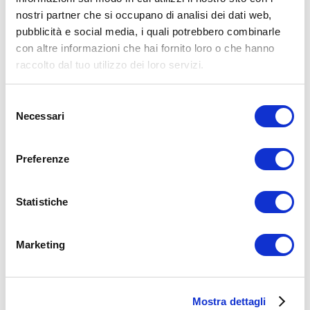
Facebook
nostri partner che si occupano di analisi dei dati web,
pubblicità e social media, i quali potrebbero combinarle
Cura e Prevenzione
con altre informazioni che hai fornito loro o che hanno
esercizi
mal di schiena
raccolto dal tuo utilizzo dei loro servizi.
ADD COMMENT
Selezione
Commento
*
Necessari
del
consenso
Preferenze
Statistiche
Nome
*
Marketing
Email
*
Sito web
Mostra dettagli