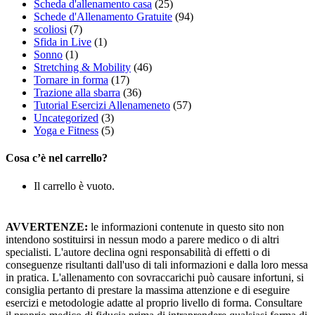
Scheda d'allenamento casa
(25)
Schede d'Allenamento Gratuite
(94)
scoliosi
(7)
Sfida in Live
(1)
Sonno
(1)
Stretching & Mobility
(46)
Tornare in forma
(17)
Trazione alla sbarra
(36)
Tutorial Esercizi Allenameneto
(57)
Uncategorized
(3)
Yoga e Fitness
(5)
Cosa c’è nel carrello?
Il carrello è vuoto.
AVVERTENZE:
le informazioni contenute in questo sito non
intendono sostituirsi in nessun modo a parere medico o di altri
specialisti. L'autore declina ogni responsabilità di effetti o di
conseguenze risultanti dall'uso di tali informazioni e dalla loro messa
in pratica. L'allenamento con sovraccarichi può causare infortuni, si
consiglia pertanto di prestare la massima attenzione e di eseguire
esercizi e metodologie adatte al proprio livello di forma. Consultare