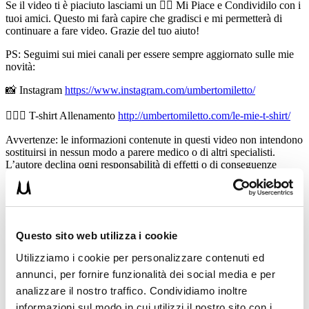
Se il video ti è piaciuto lasciami un 👍🏻 Mi Piace e Condividilo con i
tuoi amici. Questo mi farà capire che gradisci e mi permetterà di
continuare a fare video. Grazie del tuo aiuto!
PS: Seguimi sui miei canali per essere sempre aggiornato sulle mie
novità:
📸 Instagram
https://www.instagram.com/umbertomiletto/
🏋🏻‍♂️ T-shirt Allenamento
http://umbertomiletto.com/le-mie-t-shirt/
Avvertenze: le informazioni contenute in questi video non intendono
sostituirsi in nessun modo a parere medico o di altri specialisti.
L’autore declina ogni responsabilità di effetti o di conseguenze
risultanti dall’uso di tali informazioni e dalla loro messa in pratica.
L’allenamento con sovraccarichi, a corpo libero, con i kettlebell, con
il trx, e con altri attrezzi può causare infortuni si consiglia pertanto di
prestare la massima attenzione e di eseguire esercizi e metodologie
adatte al proprio livello di forma. Consultare il proprio medico di
Questo sito web utilizza i cookie
fiducia prima di intraprendere qualsiasi forma di attività fisica o
regime alimentare.
Utilizziamo i cookie per personalizzare contenuti ed
annunci, per fornire funzionalità dei social media e per
Condividi:
analizzare il nostro traffico. Condividiamo inoltre
X
informazioni sul modo in cui utilizzi il nostro sito con i