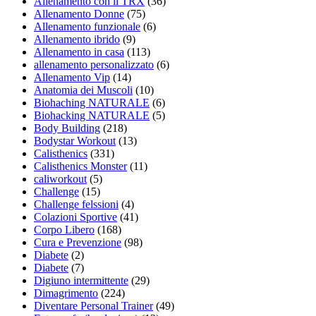
Allenamento con il TRX
(36)
Allenamento Donne
(75)
Allenamento funzionale
(6)
Allenamento ibrido
(9)
Allenamento in casa
(113)
allenamento personalizzato
(6)
Allenamento Vip
(14)
Anatomia dei Muscoli
(10)
Biohaching NATURALE
(6)
Biohacking NATURALE
(5)
Body Building
(218)
Bodystar Workout
(13)
Calisthenics
(331)
Calisthenics Monster
(11)
caliworkout
(5)
Challenge
(15)
Challenge felssioni
(4)
Colazioni Sportive
(41)
Corpo Libero
(168)
Cura e Prevenzione
(98)
Diabete
(2)
Diabete
(7)
Digiuno intermittente
(29)
Dimagrimento
(224)
Diventare Personal Trainer
(49)