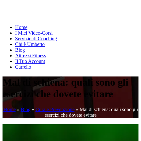
Home
I Miei Video-Corsi
Servizio di Coaching
Chi è Umberto
Blog
Attrezzi Fitness
Il Tuo Account
Carrello
Mal di schiena: quali sono gli
esercizi che dovete evitare
Home
»
Blog
»
Cura e Prevenzione
»
Mal di schiena: quali sono gli
esercizi che dovete evitare