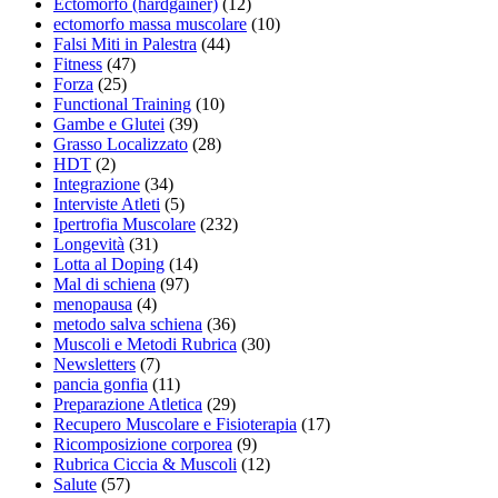
Ectomorfo (hardgainer)
(12)
ectomorfo massa muscolare
(10)
Falsi Miti in Palestra
(44)
Fitness
(47)
Forza
(25)
Functional Training
(10)
Gambe e Glutei
(39)
Grasso Localizzato
(28)
HDT
(2)
Integrazione
(34)
Interviste Atleti
(5)
Ipertrofia Muscolare
(232)
Longevità
(31)
Lotta al Doping
(14)
Mal di schiena
(97)
menopausa
(4)
metodo salva schiena
(36)
Muscoli e Metodi Rubrica
(30)
Newsletters
(7)
pancia gonfia
(11)
Preparazione Atletica
(29)
Recupero Muscolare e Fisioterapia
(17)
Ricomposizione corporea
(9)
Rubrica Ciccia & Muscoli
(12)
Salute
(57)