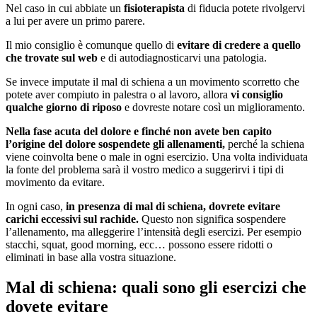
Nel caso in cui abbiate un
fisioterapista
di fiducia potete rivolgervi
a lui per avere un primo parere.
Il mio consiglio è comunque quello di
evitare di credere a quello
che trovate sul web
e di autodiagnosticarvi una patologia.
Se invece imputate il mal di schiena a un movimento scorretto che
potete aver compiuto in palestra o al lavoro, allora
vi consiglio
qualche giorno di riposo
e dovreste notare così un miglioramento.
Nella fase acuta del dolore e finché non avete ben capito
l’origine del dolore sospendete gli allenamenti,
perché la schiena
viene coinvolta bene o male in ogni esercizio. Una volta individuata
la fonte del problema sarà il vostro medico a suggerirvi i tipi di
movimento da evitare.
In ogni caso,
in presenza di mal di schiena, dovrete evitare
carichi eccessivi sul rachide.
Questo non significa sospendere
l’allenamento, ma alleggerire l’intensità degli esercizi. Per esempio
stacchi, squat, good morning, ecc… possono essere ridotti o
eliminati in base alla vostra situazione.
Mal di schiena: quali sono gli esercizi che
dovete evitare