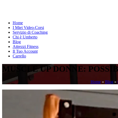
Home
I Miei Video-Corsi
Servizio di Coaching
Chi è Umberto
Blog
Attrezzi Fitness
Il Tuo Account
Carrello
MUSCLE UP DONNE: POSSIB
Home
»
Blog
»