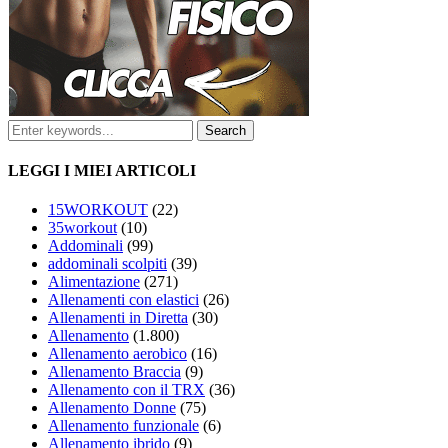
LEGGI I MIEI ARTICOLI
15WORKOUT
(22)
35workout
(10)
Addominali
(99)
addominali scolpiti
(39)
Alimentazione
(271)
Allenamenti con elastici
(26)
Allenamenti in Diretta
(30)
Allenamento
(1.800)
Allenamento aerobico
(16)
Allenamento Braccia
(9)
Allenamento con il TRX
(36)
Allenamento Donne
(75)
Allenamento funzionale
(6)
Allenamento ibrido
(9)