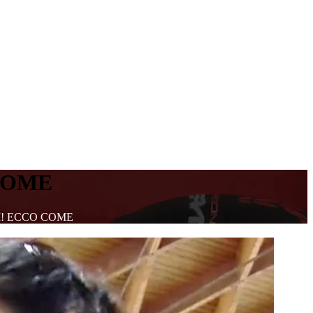
COME
I! ECCO COME