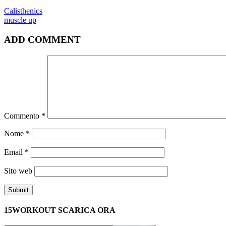
Calisthenics
muscle up
ADD COMMENT
Commento
*
Nome
*
Email
*
Sito web
15WORKOUT SCARICA ORA