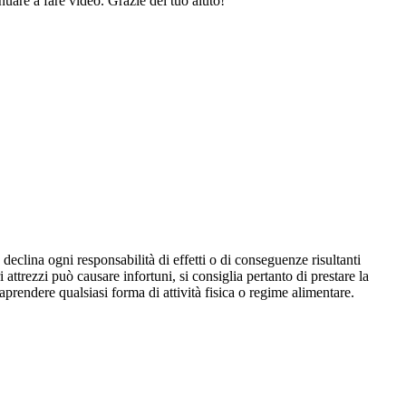
nuare a fare video. Grazie del tuo aiuto!
declina ogni responsabilità di effetti o di conseguenze risultanti
i attrezzi può causare infortuni, si consiglia pertanto di prestare la
aprendere qualsiasi forma di attività fisica o regime alimentare.