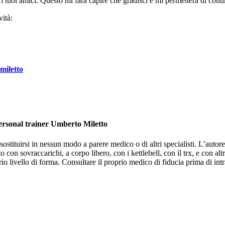
i tuoi amici. Questo mi farà capire che gradisci e mi permetterà di conti
ità:
miletto
personal trainer Umberto Miletto
stituirsi in nessun modo a parere medico o di altri specialisti. L’autore 
 con sovraccarichi, a corpo libero, con i kettlebell, con il trx, e con altr
o livello di forma. Consultare il proprio medico di fiducia prima di intr