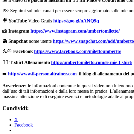
Se il video ti è piaciuto lasciami un
👍🏻
Mi Piace e Condividilo
con 
PS: Seguimi sui miei canali per essere sempre aggiornato sulle mie nov
🎥
YouTube
Video Gratis
https://goo.gl/nANQ9q
📸
Instagram
https://www.instagram.com/umbertomiletto/
👻
Snapchat
nome utente
https://www.snapchat.com/add/umberto
💪🏻
Facebook
https://www.facebook.com/milettoumberto/
🏋🏻
T-shirt Allenamento
http://umbertomiletto.com/le-mie-t-shirt/
➡️
http://www.il-personaltrainer.com
il blog di allenamento del 
Avvertenze:
le informazioni contenute in questi video non intendono so
dall’uso di tali informazioni e dalla loro messa in pratica. L’allenamento
massima attenzione e di eseguire esercizi e metodologie adatte al propri
Condividi:
X
Facebook