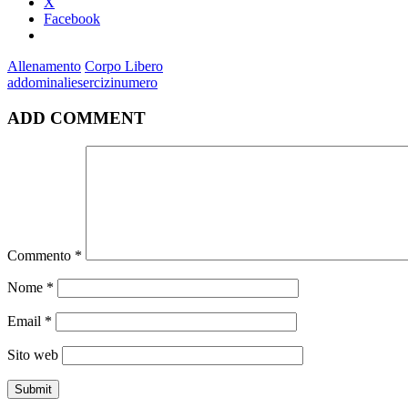
X
Facebook
Allenamento
Corpo Libero
addominali
esercizi
numero
ADD COMMENT
Commento
*
Nome
*
Email
*
Sito web