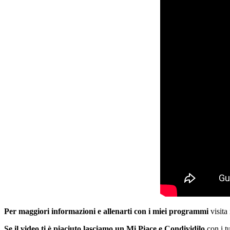
Per maggiori informazioni e allenarti con i miei programmi
visita 
Se il video ti è piaciuto lasciamo un Mi Piace e Condividilo
con i t