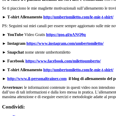
Se ti piacciono le mie magliette motivazionali sull’allenamento le trov
► T-shirt Allenamento
http://umbertomiletto.com/le-mie-t-shirt/
PS: Seguimi sui miei canali per essere sempre aggiornato sulle mie nov
►
YouTube
Video Gratis
https://goo.gl/nANQ9q
►
Instagram
https://www.instagram.com/umbertomiletto/
►
Snapchat
nome utente umbertomiletto
►
Facebook
https://www.facebook.com/milettoumberto/
► T-shirt Allenamento
http://umbertomiletto.com/le-mie-t-shirt/
►
http://www.il-personaltrainer.com
il blog di allenamento del 
Avvertenze:
le informazioni contenute in questi video non intendono so
dall’uso di tali informazioni e dalla loro messa in pratica. L’allenamento
massima attenzione e di eseguire esercizi e metodologie adatte al propri
Condividi: