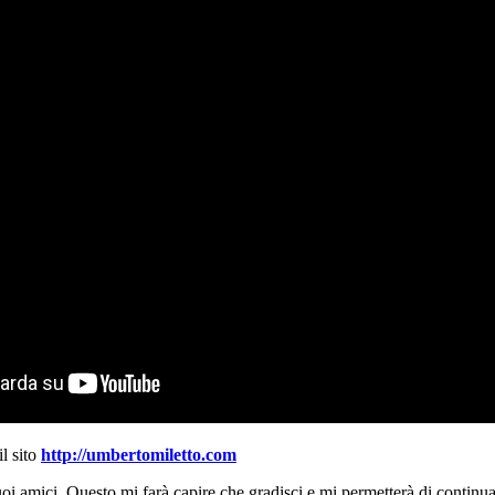
il sito
http://umbertomiletto.com
uoi amici. Questo mi farà capire che gradisci e mi permetterà di continua