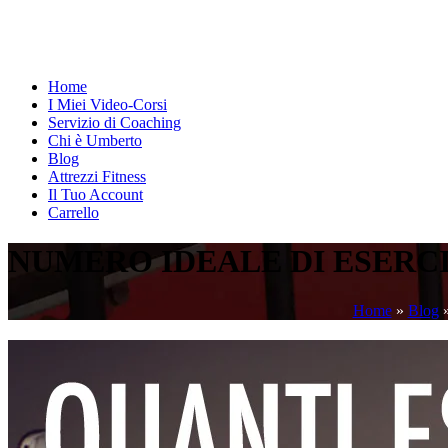
Home
I Miei Video-Corsi
Servizio di Coaching
Chi è Umberto
Blog
Attrezzi Fitness
Il Tuo Account
Carrello
NUMERO IDEALE DI ESERC
Home
»
Blog