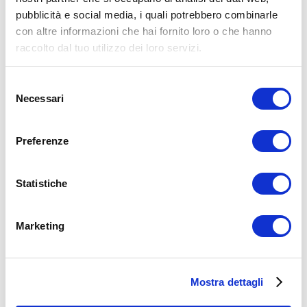
Allenamento
pubblicità e social media, i quali potrebbero combinarle
dorso
gran dorsale
rematore
schiena
trazioni
con altre informazioni che hai fornito loro o che hanno
raccolto dal tuo utilizzo dei loro servizi.
ADD COMMENT
Commento
*
Selezione
Necessari
del
consenso
Preferenze
Statistiche
Nome
*
Email
*
Marketing
Sito web
Mostra dettagli
15WORKOUT SCARICA ORA