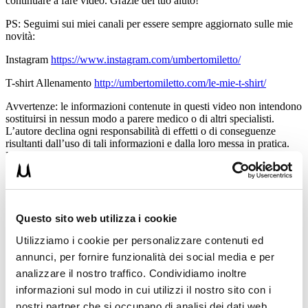
continuare a fare video. Grazie del tuo aiuto!
PS: Seguimi sui miei canali per essere sempre aggiornato sulle mie
novità:
Instagram
https://www.instagram.com/umbertomiletto/
‍T-shirt Allenamento
http://umbertomiletto.com/le-mie-t-shirt/
Avvertenze: le informazioni contenute in questi video non intendono
sostituirsi in nessun modo a parere medico o di altri specialisti.
L’autore declina ogni responsabilità di effetti o di conseguenze
risultanti dall’uso di tali informazioni e dalla loro messa in pratica.
L’allenamento con sovraccarichi, a corpo libero, con i kettlebell, con
il trx, e con altri attrezzi può causare infortuni si consiglia pertanto di
prestare la massima attenzione e di eseguire esercizi e metodologie
adatte al proprio livello di forma. Consultare il proprio medico di
fiducia prima di intraprendere qualsiasi forma di attività fisica o
regime alimentare.
Questo sito web utilizza i cookie
Utilizziamo i cookie per personalizzare contenuti ed
Condividi:
annunci, per fornire funzionalità dei social media e per
X
analizzare il nostro traffico. Condividiamo inoltre
Facebook
informazioni sul modo in cui utilizzi il nostro sito con i
nostri partner che si occupano di analisi dei dati web,