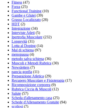
Fitness
(47)
Forza
(25)
Functional Training
(10)
Gambe e Glutei
(39)
Grasso Localizzato
(28)
HDT
(2)
Integrazione
(34)
Interviste Atleti
(5)
Ipertrofia Muscolare
(232)
Longevità
(31)
Lotta al Doping
(14)
Mal di schiena
(97)
menopausa
(4)
metodo salva schiena
(36)
Muscoli e Metodi Rubrica
(30)
Newsletters
(7)
pancia gonfia
(11)
Preparazione Atletica
(29)
Recupero Muscolare e Fisioterapia
(17)
Ricomposizione corporea
(9)
Rubrica Ciccia & Muscoli
(12)
Salute
(57)
Scheda d'allenamento casa
(25)
Schede d'Allenamento Gratuite
(94)
scoliosi
(7)