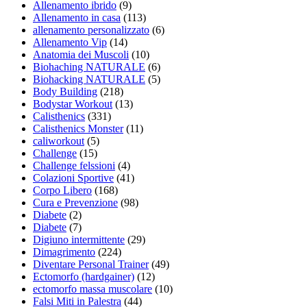
Allenamento ibrido
(9)
Allenamento in casa
(113)
allenamento personalizzato
(6)
Allenamento Vip
(14)
Anatomia dei Muscoli
(10)
Biohaching NATURALE
(6)
Biohacking NATURALE
(5)
Body Building
(218)
Bodystar Workout
(13)
Calisthenics
(331)
Calisthenics Monster
(11)
caliworkout
(5)
Challenge
(15)
Challenge felssioni
(4)
Colazioni Sportive
(41)
Corpo Libero
(168)
Cura e Prevenzione
(98)
Diabete
(2)
Diabete
(7)
Digiuno intermittente
(29)
Dimagrimento
(224)
Diventare Personal Trainer
(49)
Ectomorfo (hardgainer)
(12)
ectomorfo massa muscolare
(10)
Falsi Miti in Palestra
(44)