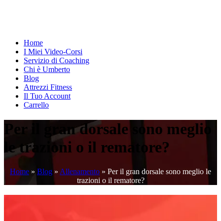
Home
I Miei Video-Corsi
Servizio di Coaching
Chi è Umberto
Blog
Attrezzi Fitness
Il Tuo Account
Carrello
Per il gran dorsale sono meglio
le trazioni o il rematore?
Home
»
Blog
»
Allenamento
»
Per il gran dorsale sono meglio le
trazioni o il rematore?