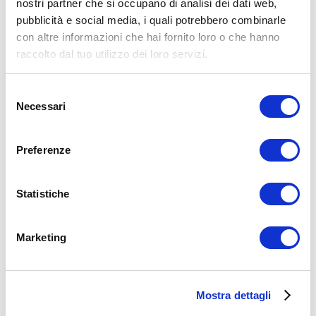
nostri partner che si occupano di analisi dei dati web,
pubblicità e social media, i quali potrebbero combinarle
Allenamento
cliente
palestra
con altre informazioni che hai fornito loro o che hanno
raccolto dal tuo utilizzo dei loro servizi.
ADD COMMENT
Commento
*
Selezione
Necessari
del
consenso
Preferenze
Statistiche
Nome
*
Email
*
Marketing
Sito web
Mostra dettagli
15WORKOUT SCARICA ORA