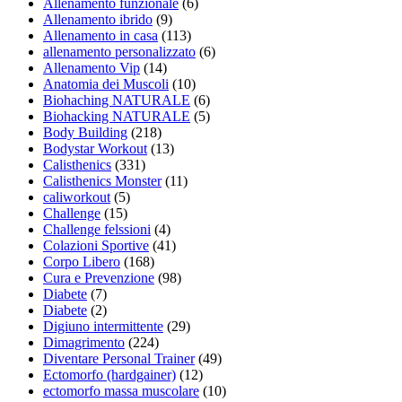
Allenamento funzionale
(6)
Allenamento ibrido
(9)
Allenamento in casa
(113)
allenamento personalizzato
(6)
Allenamento Vip
(14)
Anatomia dei Muscoli
(10)
Biohaching NATURALE
(6)
Biohacking NATURALE
(5)
Body Building
(218)
Bodystar Workout
(13)
Calisthenics
(331)
Calisthenics Monster
(11)
caliworkout
(5)
Challenge
(15)
Challenge felssioni
(4)
Colazioni Sportive
(41)
Corpo Libero
(168)
Cura e Prevenzione
(98)
Diabete
(7)
Diabete
(2)
Digiuno intermittente
(29)
Dimagrimento
(224)
Diventare Personal Trainer
(49)
Ectomorfo (hardgainer)
(12)
ectomorfo massa muscolare
(10)