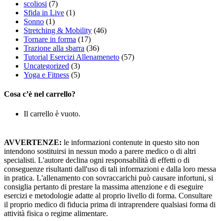
scoliosi
(7)
Sfida in Live
(1)
Sonno
(1)
Stretching & Mobility
(46)
Tornare in forma
(17)
Trazione alla sbarra
(36)
Tutorial Esercizi Allenameneto
(57)
Uncategorized
(3)
Yoga e Fitness
(5)
Cosa c’è nel carrello?
Il carrello è vuoto.
AVVERTENZE:
le informazioni contenute in questo sito non
intendono sostituirsi in nessun modo a parere medico o di altri
specialisti. L'autore declina ogni responsabilità di effetti o di
conseguenze risultanti dall'uso di tali informazioni e dalla loro messa
in pratica. L'allenamento con sovraccarichi può causare infortuni, si
consiglia pertanto di prestare la massima attenzione e di eseguire
esercizi e metodologie adatte al proprio livello di forma. Consultare
il proprio medico di fiducia prima di intraprendere qualsiasi forma di
attività fisica o regime alimentare.