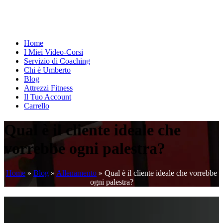
Home
I Miei Video-Corsi
Servizio di Coaching
Chi è Umberto
Blog
Attrezzi Fitness
Il Tuo Account
Carrello
Qual è il cliente ideale che
vorrebbe ogni palestra?
Home
»
Blog
»
Allenamento
»
Qual è il cliente ideale che vorrebbe
ogni palestra?