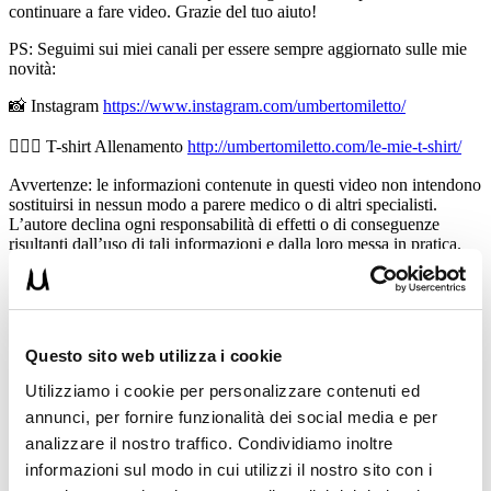
continuare a fare video. Grazie del tuo aiuto!
PS: Seguimi sui miei canali per essere sempre aggiornato sulle mie
novità:
📸 Instagram
https://www.instagram.com/umbertomiletto/
🏋🏻‍♂️ T-shirt Allenamento
http://umbertomiletto.com/le-mie-t-shirt/
Avvertenze: le informazioni contenute in questi video non intendono
sostituirsi in nessun modo a parere medico o di altri specialisti.
L’autore declina ogni responsabilità di effetti o di conseguenze
risultanti dall’uso di tali informazioni e dalla loro messa in pratica.
L’allenamento con sovraccarichi, a corpo libero, con i kettlebell, con
il trx, e con altri attrezzi può causare infortuni, si consiglia pertanto
di prestare la massima attenzione e di eseguire esercizi e
metodologie adatte al proprio livello di forma. Consultare il proprio
medico di fiducia prima di intraprendere qualsiasi forma di attività
Questo sito web utilizza i cookie
fisica o regime alimentare.
Utilizziamo i cookie per personalizzare contenuti ed
Condividi:
annunci, per fornire funzionalità dei social media e per
analizzare il nostro traffico. Condividiamo inoltre
X
Facebook
informazioni sul modo in cui utilizzi il nostro sito con i