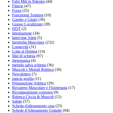
Falsi Miti in Palestra
(44)
Fitness
(47)
Forza
(25)
Functional Training
(10)
Gambe e Glutei
(39)
Grasso Localizzato
(28)
HDT
(2)
Integrazione
(34)
Interviste Atleti
(5)
Ipertrofia Muscolare
(232)
Longevità
(31)
Lotta al Doping
(14)
Mal di schiena
(97)
menopausa
(4)
metodo salva schiena
(36)
Muscoli e Metodi Rubrica
(30)
Newsletters
(7)
pancia gonfia
(11)
Preparazione Atletica
(29)
Recupero Muscolare e Fisioterapia
(17)
Ricomposizione corporea
(9)
Rubrica Ciccia & Muscoli
(12)
Salute
(57)
Scheda d'allenamento casa
(25)
Schede d'Allenamento Gratuite
(94)