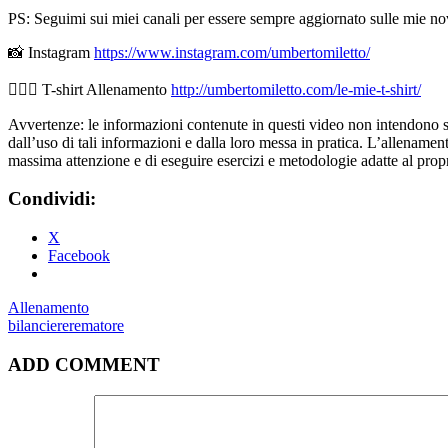
PS: Seguimi sui miei canali per essere sempre aggiornato sulle mie nov
📸 Instagram
https://www.instagram.com/umbertomiletto/
🏋🏻‍♂️ T-shirt Allenamento
http://umbertomiletto.com/le-mie-t-shirt/
Avvertenze: le informazioni contenute in questi video non intendono sost
dall’uso di tali informazioni e dalla loro messa in pratica. L’allenamento
massima attenzione e di eseguire esercizi e metodologie adatte al propri
Condividi:
X
Facebook
Allenamento
bilanciere
rematore
ADD COMMENT