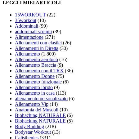
LEGGI I MIEI ARTICOLI
15WORKOUT
(22)
35workout
(10)
Addominali
(99)
addominali scolpiti
(39)
Alimentazione
(271)
Allenamenti con elastici
(26)
Allenamenti in Diretta
(30)
Allenamento
(1.800)
Allenamento aerobico
(16)
Allenamento Braccia
(9)
Allenamento con il TRX
(36)
Allenamento Donne
(75)
Allenamento funzionale
(6)
Allenamento ibrido
(9)
Allenamento in casa
(113)
allenamento personalizzato
(6)
Allenamento Vip
(14)
Anatomia dei Muscoli
(10)
Biohaching NATURALE
(6)
Biohacking NATURALE
(5)
Body Building
(218)
Bodystar Workout
(13)
Calisthenics
(331)