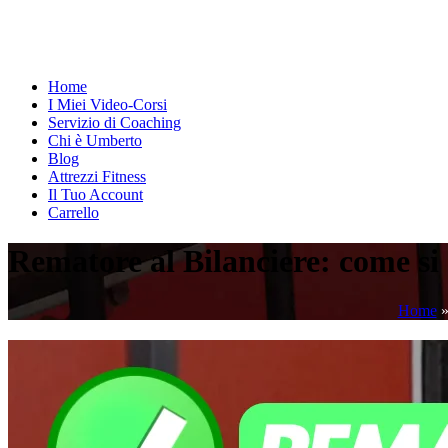
Home
I Miei Video-Corsi
Servizio di Coaching
Chi è Umberto
Blog
Attrezzi Fitness
Il Tuo Account
Carrello
Rematore al Bilanciere: come si 
Home