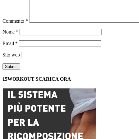
Commento
*
Nome
*
Email
*
Sito web
15WORKOUT SCARICA ORA