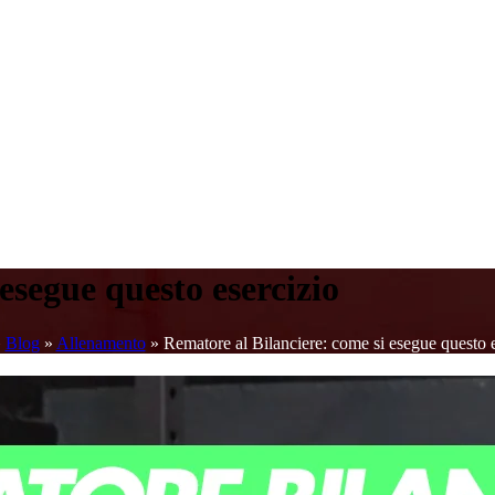
esegue questo esercizio
»
Blog
»
Allenamento
»
Rematore al Bilanciere: come si esegue questo e