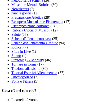
metodo salva schiena
(36)
Muscoli e Metodi Rubrica
(30)
Newsletters
(7)
pancia gonfia
(11)
Preparazione Atletica
(29)
Recupero Muscolare e Fisioterapia
(17)
Ricomposizione corporea
(9)
Rubrica Ciccia & Muscoli
(12)
Salute
(57)
Scheda d'allenamento casa
(25)
Schede d'Allenamento Gratuite
(94)
scoliosi
(7)
Sfida in Live
(1)
Sonno
(1)
Stretching & Mobility
(46)
Tornare in forma
(17)
Trazione alla sbarra
(36)
Tutorial Esercizi Allenameneto
(57)
Uncategorized
(3)
Yoga e Fitness
(5)
Cosa c’è nel carrello?
Il carrello è vuoto.