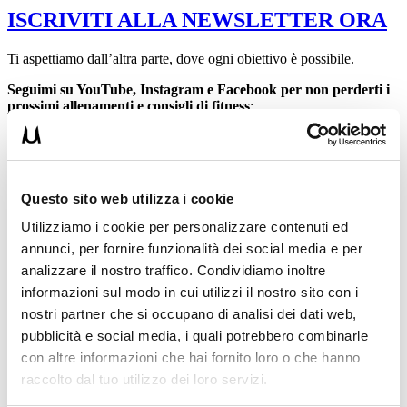
ISCRIVITI ALLA NEWSLETTER ORA
Ti aspettiamo dall’altra parte, dove ogni obiettivo è possibile.
Seguimi su YouTube, Instagram e Facebook per non perderti i
prossimi allenamenti e consigli di fitness
:
YouTube
:
https://youtube.com/@lorenzomortaruolocoach?
si=8gyp65vbex08jHC9
Instagram
:
https://www.instagram.com/lorenzo_mortaruolo?
igsh=ZjQ3bDFhdmVzNWRv&utm_source=qr
Questo sito web utilizza i cookie
Facebook
:
https://www.facebook.com/profile.php?
id=100091688058084
Utilizziamo i cookie per personalizzare contenuti ed
annunci, per fornire funzionalità dei social media e per
Lorenzo Mortaruolo
analizzare il nostro traffico. Condividiamo inoltre
Per qualsiasi dubbio non esitare a contattare il Coach!
informazioni sul modo in cui utilizzi il nostro sito con i
nostri partner che si occupano di analisi dei dati web,
pubblicità e social media, i quali potrebbero combinarle
con altre informazioni che hai fornito loro o che hanno
raccolto dal tuo utilizzo dei loro servizi.