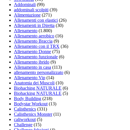
Addominali
(99)
addominali scolpiti
(39)
Alimentazione
(271)
Allenamenti con elastici
(26)
Allenamenti in Diretta
(30)
Allenamento
(1.800)
Allenamento aerobico
(16)
Allenamento Braccia
(9)
Allenamento con il TRX
(36)
Allenamento Donne
(75)
Allenamento funzionale
(6)
Allenamento ibrido
(9)
Allenamento in casa
(113)
allenamento personalizzato
(6)
Allenamento Vip
(14)
Anatomia dei Muscoli
(10)
Biohaching NATURALE
(6)
Biohacking NATURALE
(5)
Body Building
(218)
Bodystar Workout
(13)
Calisthenics
(331)
Calisthenics Monster
(11)
caliworkout
(5)
Challenge
(15)
Challenge felssioni
(4)