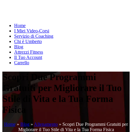
Home
I Miei Video-Corsi
Servizio di Coaching
Chi è Umberto
Blog
Attrezzi Fitness
Il Tuo Account
Carrello
Scopri Due Programmi
Gratuiti per Migliorare il Tuo
Stile di Vita e la Tua Forma
Fisica
Home
»
Blog
»
Allenamento
»
Scopri Due Programmi Gratuiti per
Migliorare il Tuo Stile di Vita e la Tua Forma Fisica