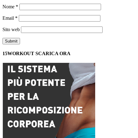
Nome
*
Email
*
Sito web
15WORKOUT SCARICA ORA