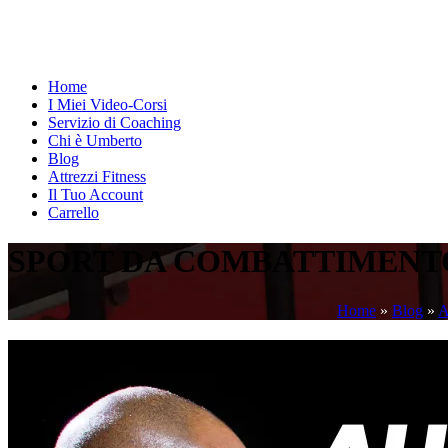
Home
I Miei Video-Corsi
Servizio di Coaching
Chi è Umberto
Blog
Attrezzi Fitness
Il Tuo Account
Carrello
SPORT DA COMBATTIMENTO e
Home
»
Blog
»
A