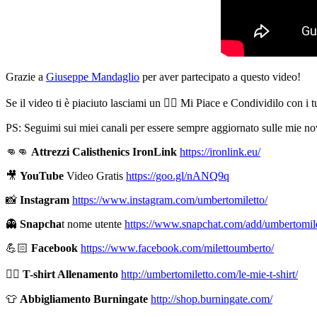
Grazie a
Giuseppe Mandaglio
per aver partecipato a questo video!
Se il video ti è piaciuto lasciami un 👍🏻 Mi Piace e Condividilo con i 
PS: Seguimi sui miei canali per essere sempre aggiornato sulle mie nov
👊👊
Attrezzi Calisthenics IronLink
https://ironlink.eu/
🎥
YouTube
Video Gratis
https://goo.gl/nANQ9q
📸
Instagram
https://www.instagram.com/umbertomiletto/
👻
Snapcha
t nome utente
https://www.snapchat.com/add/umbertomil
💪🏻
Facebook
https://www.facebook.com/milettoumberto/
🏋🏻
T-shirt Allenamento
http://umbertomiletto.com/le-mie-t-shirt/
👕
Abbigliamento Burningate
http://shop.burningate.com/