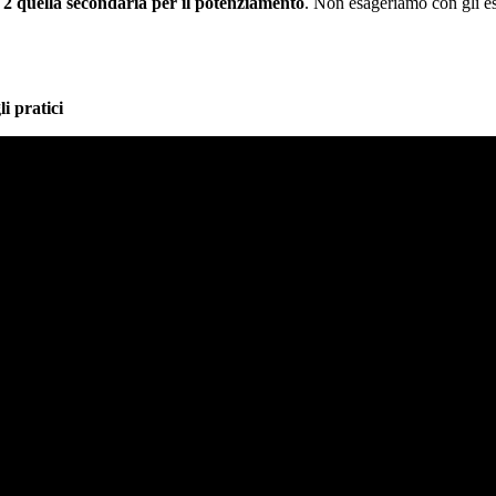
e
2 quella secondaria per il potenziamento
. Non esageriamo con gli ese
pratici