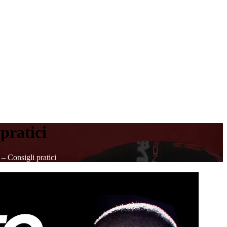
ratici
sigli pratici