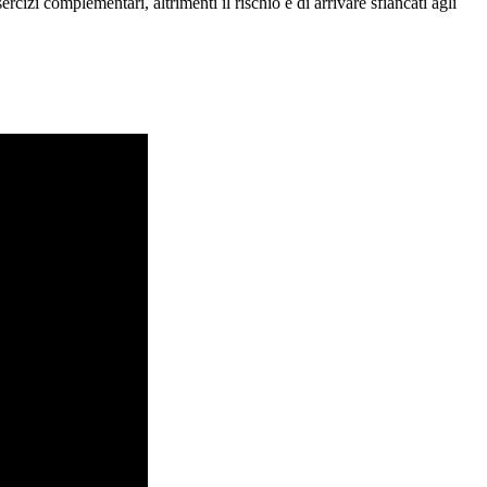
rcizi complementari, altrimenti il rischio è di arrivare sfiancati agli