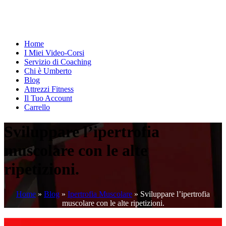
Home
I Miei Video-Corsi
Servizio di Coaching
Chi è Umberto
Blog
Attrezzi Fitness
Il Tuo Account
Carrello
Sviluppare l’ipertrofia
muscolare con le alte
ripetizioni.
Home
»
Blog
»
Ipertrofia Muscolare
»
Sviluppare l’ipertrofia
muscolare con le alte ripetizioni.