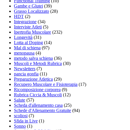
Functional Training
(10)
Gambe e Glutei
(39)
Grasso Localizzato
(28)
HDT
(2)
Integrazione
(34)
Interviste Atleti
(5)
Ipertrofia Muscolare
(232)
Longevità
(31)
Lotta al Doping
(14)
Mal di schiena
(97)
menopausa
(4)
metodo salva schiena
(36)
Muscoli e Metodi Rubrica
(30)
Newsletters
(7)
pancia gonfia
(11)
Preparazione Atletica
(29)
Recupero Muscolare e Fisioterapia
(17)
Ricomposizione corporea
(9)
Rubrica Ciccia & Muscoli
(12)
Salute
(57)
Scheda d'allenamento casa
(25)
Schede d'Allenamento Gratuite
(94)
scoliosi
(7)
Sfida in Live
(1)
Sonno
(1)