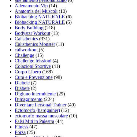
allenamento personalizzato
(6)
Allenamento Vip
(14)
Anatomia dei Muscoli
(10)
Biohaching NATURALE
(6)
Biohacking NATURALE
(5)
Body Building
(218)
Bodystar Workout
(13)
Calisthenics
(331)
Calisthenics Monster
(11)
caliworkout
(5)
Challenge
(15)
Challenge felssioni
(4)
Colazioni Sportive
(41)
Corpo Libero
(168)
Cura e Prevenzione
(98)
Diabete
(7)
Diabete
(2)
Digiuno intermittente
(29)
Dimagrimento
(224)
Diventare Personal Trainer
(49)
Ectomorfo (hardgainer)
(12)
ectomorfo massa muscolare
(10)
Falsi Miti in Palestra
(44)
Fitness
(47)
Forza
(25)