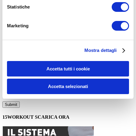
Statistiche
ADD COMMENT
Commento
*
Marketing
Mostra dettagli
Accetta tutti i cookie
Nome
*
Email
*
Accetta selezionati
Sito web
15WORKOUT SCARICA ORA