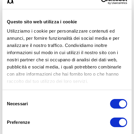
novità:
📸 Instagram
https://www.instagram.com/umbertomiletto/
Questo sito web utilizza i cookie
🏋🏻‍♂️ T-shirt Allenamento
http://umbertomiletto.com/le-mie-t-shirt/
Utilizziamo i cookie per personalizzare contenuti ed
Avvertenze: le informazioni contenute in questi video non intendono
annunci, per fornire funzionalità dei social media e per
sostituirsi in nessun modo a parere medico o di altri specialisti.
L’autore declina ogni responsabilità di effetti o di conseguenze
analizzare il nostro traffico. Condividiamo inoltre
risultanti dall’uso di tali informazioni e dalla loro messa in pratica.
informazioni sul modo in cui utilizzi il nostro sito con i
L’allenamento con sovraccarichi, a corpo libero, con i kettlebell, con
nostri partner che si occupano di analisi dei dati web,
il trx, e con altri attrezzi può causare infortuni, si consiglia pertanto
di prestare la massima attenzione e di eseguire esercizi e
pubblicità e social media, i quali potrebbero combinarle
metodologie adatte al proprio livello di forma. Consultare il proprio
con altre informazioni che hai fornito loro o che hanno
medico di fiducia prima di intraprendere qualsiasi forma di attività
raccolto dal tuo utilizzo dei loro servizi.
fisica o regime alimentare.
Condividi:
Selezione
Necessari
del
X
Facebook
consenso
Preferenze
Allenamento
Ipertrofia Muscolare
alte ripetizioni
forza
ipertrfia
reps
ripetizioni