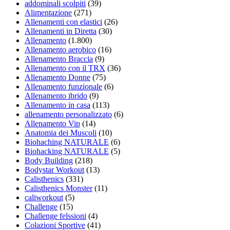
addominali scolpiti
(39)
Alimentazione
(271)
Allenamenti con elastici
(26)
Allenamenti in Diretta
(30)
Allenamento
(1.800)
Allenamento aerobico
(16)
Allenamento Braccia
(9)
Allenamento con il TRX
(36)
Allenamento Donne
(75)
Allenamento funzionale
(6)
Allenamento ibrido
(9)
Allenamento in casa
(113)
allenamento personalizzato
(6)
Allenamento Vip
(14)
Anatomia dei Muscoli
(10)
Biohaching NATURALE
(6)
Biohacking NATURALE
(5)
Body Building
(218)
Bodystar Workout
(13)
Calisthenics
(331)
Calisthenics Monster
(11)
caliworkout
(5)
Challenge
(15)
Challenge felssioni
(4)
Colazioni Sportive
(41)