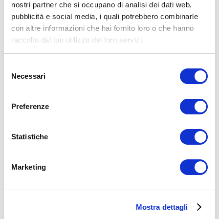
nostri partner che si occupano di analisi dei dati web,
pubblicità e social media, i quali potrebbero combinarle
Allenamento
con altre informazioni che hai fornito loro o che hanno
allenamenti
palestra
programmare
risultati
raccolto dal tuo utilizzo dei loro servizi.
ADD COMMENT
Selezione
Commento
*
Necessari
del
consenso
Preferenze
Statistiche
Nome
*
Email
*
Marketing
Sito web
Mostra dettagli