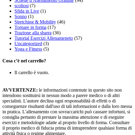
Schede d'Allenamento Gratuite
(94)
scoliosi
(7)
Sfida in Live
(1)
Sonno
(1)
Stretching & Mobility
(46)
Tornare in forma
(17)
Trazione alla sbarra
(36)
Tutorial Esercizi Allenameneto
(57)
Uncategorized
(3)
Yoga e Fitness
(5)
Cosa c’è nel carrello?
Il carrello è vuoto.
AVVERTENZE:
le informazioni contenute in questo sito non
intendono sostituirsi in nessun modo a parere medico o di altri
specialisti. L'autore declina ogni responsabilità di effetti o di
conseguenze risultanti dall'uso di tali informazioni e dalla loro messa
in pratica. L'allenamento con sovraccarichi può causare infortuni, si
consiglia pertanto di prestare la massima attenzione e di eseguire
esercizi e metodologie adatte al proprio livello di forma. Consultare
il proprio medico di fiducia prima di intraprendere qualsiasi forma di
attività fisica o regime alimentare.