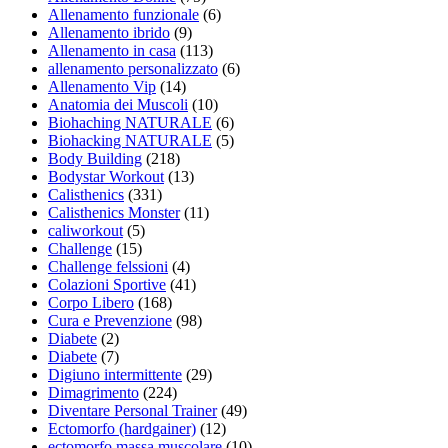
Allenamento funzionale
(6)
Allenamento ibrido
(9)
Allenamento in casa
(113)
allenamento personalizzato
(6)
Allenamento Vip
(14)
Anatomia dei Muscoli
(10)
Biohaching NATURALE
(6)
Biohacking NATURALE
(5)
Body Building
(218)
Bodystar Workout
(13)
Calisthenics
(331)
Calisthenics Monster
(11)
caliworkout
(5)
Challenge
(15)
Challenge felssioni
(4)
Colazioni Sportive
(41)
Corpo Libero
(168)
Cura e Prevenzione
(98)
Diabete
(2)
Diabete
(7)
Digiuno intermittente
(29)
Dimagrimento
(224)
Diventare Personal Trainer
(49)
Ectomorfo (hardgainer)
(12)
ectomorfo massa muscolare
(10)