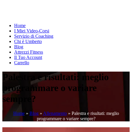
Home
I Miei Video-Corsi
Servizio di Coaching
Chi è Umberto
Blog
Attrezzi Fitness
Il Tuo Account
Carrello
Palestra e risultati: meglio
programmare o variare
sempre?
Home
»
Blog
»
Allenamento
»
Palestra e risultati: meglio
programmare o variare sempre?