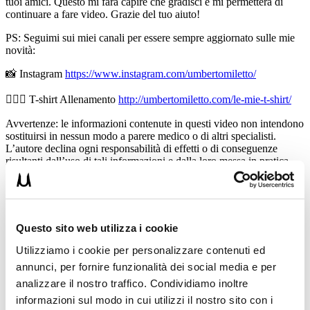
tuoi amici. Questo mi farà capire che gradisci e mi permetterà di
continuare a fare video. Grazie del tuo aiuto!
PS: Seguimi sui miei canali per essere sempre aggiornato sulle mie
novità:
📸 Instagram
https://www.instagram.com/umbertomiletto/
🏋🏻‍♂️ T-shirt Allenamento
http://umbertomiletto.com/le-mie-t-shirt/
Avvertenze: le informazioni contenute in questi video non intendono
sostituirsi in nessun modo a parere medico o di altri specialisti.
L’autore declina ogni responsabilità di effetti o di conseguenze
risultanti dall’uso di tali informazioni e dalla loro messa in pratica.
L’allenamento con sovraccarichi, a corpo libero, con i kettlebell, con
il trx, e con altri attrezzi può causare infortuni si consiglia pertanto di
prestare la massima attenzione e di eseguire esercizi e metodologie
adatte al proprio livello di forma. Consultare il proprio medico di
fiducia prima di intraprendere qualsiasi forma di attività fisica o
Questo sito web utilizza i cookie
regime alimentare.
Utilizziamo i cookie per personalizzare contenuti ed
Condividi:
annunci, per fornire funzionalità dei social media e per
analizzare il nostro traffico. Condividiamo inoltre
X
informazioni sul modo in cui utilizzi il nostro sito con i
Facebook