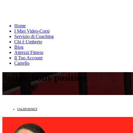
Home
I Miei Video-Corsi
Servizio di Coaching
Chi è Umberto
Blog
Attrezzi Fitness
Il Tuo Account
Carrello
hollow body position
CALISTHENICS