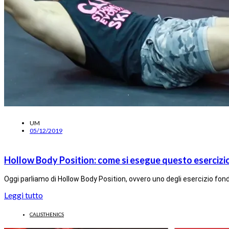
UM
05/12/2019
Hollow Body Position: come si esegue questo esercizi
Oggi parliamo di Hollow Body Position, ovvero uno degli esercizio fond
Leggi tutto
CALISTHENICS