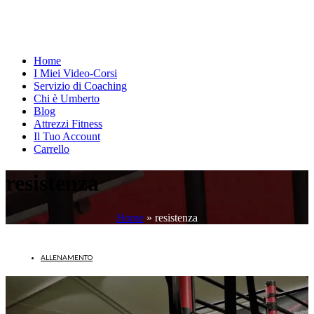
Home
I Miei Video-Corsi
Servizio di Coaching
Chi è Umberto
Blog
Attrezzi Fitness
Il Tuo Account
Carrello
resistenza
Home
»
resistenza
ALLENAMENTO