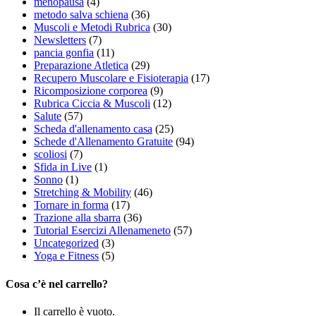
menopausa
(4)
metodo salva schiena
(36)
Muscoli e Metodi Rubrica
(30)
Newsletters
(7)
pancia gonfia
(11)
Preparazione Atletica
(29)
Recupero Muscolare e Fisioterapia
(17)
Ricomposizione corporea
(9)
Rubrica Ciccia & Muscoli
(12)
Salute
(57)
Scheda d'allenamento casa
(25)
Schede d'Allenamento Gratuite
(94)
scoliosi
(7)
Sfida in Live
(1)
Sonno
(1)
Stretching & Mobility
(46)
Tornare in forma
(17)
Trazione alla sbarra
(36)
Tutorial Esercizi Allenameneto
(57)
Uncategorized
(3)
Yoga e Fitness
(5)
Cosa c’è nel carrello?
Il carrello è vuoto.