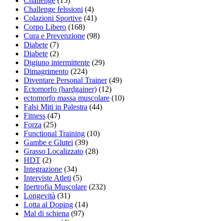
Challenge
(15)
Challenge felssioni
(4)
Colazioni Sportive
(41)
Corpo Libero
(168)
Cura e Prevenzione
(98)
Diabete
(7)
Diabete
(2)
Digiuno intermittente
(29)
Dimagrimento
(224)
Diventare Personal Trainer
(49)
Ectomorfo (hardgainer)
(12)
ectomorfo massa muscolare
(10)
Falsi Miti in Palestra
(44)
Fitness
(47)
Forza
(25)
Functional Training
(10)
Gambe e Glutei
(39)
Grasso Localizzato
(28)
HDT
(2)
Integrazione
(34)
Interviste Atleti
(5)
Ipertrofia Muscolare
(232)
Longevità
(31)
Lotta al Doping
(14)
Mal di schiena
(97)