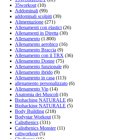
35workout
(10)
Addominali
(99)
addominali scolpiti
(39)
Alimentazione
(271)
Allenamenti con elastici
(26)
Allenamenti in Diretta
(30)
Allenamento
(1.800)
Allenamento aerobico
(16)
Allenamento Braccia
(9)
Allenamento con il TRX
(36)
Allenamento Donne
(75)
Allenamento funzionale
(6)
Allenamento ibrido
(9)
Allenamento in casa
(113)
allenamento personalizzato
(6)
Allenamento Vip
(14)
Anatomia dei Muscoli
(10)
Biohaching NATURALE
(6)
Biohacking NATURALE
(5)
Body Building
(218)
Bodystar Workout
(13)
Calisthenics
(331)
Calisthenics Monster
(11)
caliworkout
(5)