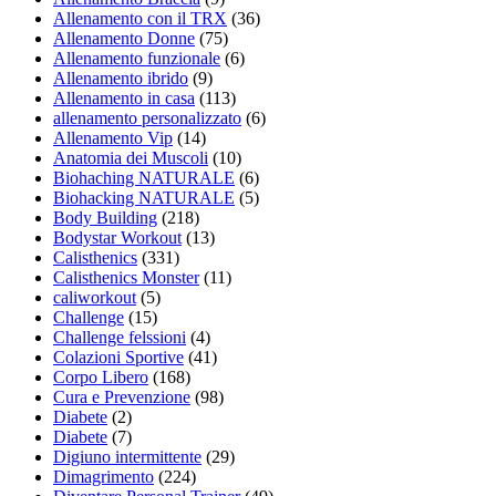
Allenamento con il TRX
(36)
Allenamento Donne
(75)
Allenamento funzionale
(6)
Allenamento ibrido
(9)
Allenamento in casa
(113)
allenamento personalizzato
(6)
Allenamento Vip
(14)
Anatomia dei Muscoli
(10)
Biohaching NATURALE
(6)
Biohacking NATURALE
(5)
Body Building
(218)
Bodystar Workout
(13)
Calisthenics
(331)
Calisthenics Monster
(11)
caliworkout
(5)
Challenge
(15)
Challenge felssioni
(4)
Colazioni Sportive
(41)
Corpo Libero
(168)
Cura e Prevenzione
(98)
Diabete
(2)
Diabete
(7)
Digiuno intermittente
(29)
Dimagrimento
(224)