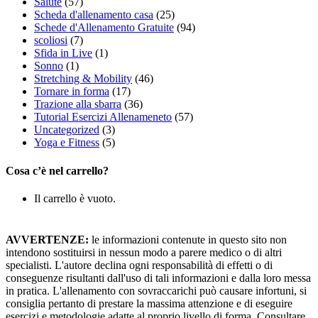
Salute
(57)
Scheda d'allenamento casa
(25)
Schede d'Allenamento Gratuite
(94)
scoliosi
(7)
Sfida in Live
(1)
Sonno
(1)
Stretching & Mobility
(46)
Tornare in forma
(17)
Trazione alla sbarra
(36)
Tutorial Esercizi Allenameneto
(57)
Uncategorized
(3)
Yoga e Fitness
(5)
Cosa c’è nel carrello?
Il carrello è vuoto.
AVVERTENZE:
le informazioni contenute in questo sito non
intendono sostituirsi in nessun modo a parere medico o di altri
specialisti. L'autore declina ogni responsabilità di effetti o di
conseguenze risultanti dall'uso di tali informazioni e dalla loro messa
in pratica. L'allenamento con sovraccarichi può causare infortuni, si
consiglia pertanto di prestare la massima attenzione e di eseguire
esercizi e metodologie adatte al proprio livello di forma. Consultare