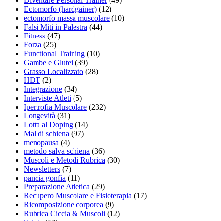
Diventare Personal Trainer
(49)
Ectomorfo (hardgainer)
(12)
ectomorfo massa muscolare
(10)
Falsi Miti in Palestra
(44)
Fitness
(47)
Forza
(25)
Functional Training
(10)
Gambe e Glutei
(39)
Grasso Localizzato
(28)
HDT
(2)
Integrazione
(34)
Interviste Atleti
(5)
Ipertrofia Muscolare
(232)
Longevità
(31)
Lotta al Doping
(14)
Mal di schiena
(97)
menopausa
(4)
metodo salva schiena
(36)
Muscoli e Metodi Rubrica
(30)
Newsletters
(7)
pancia gonfia
(11)
Preparazione Atletica
(29)
Recupero Muscolare e Fisioterapia
(17)
Ricomposizione corporea
(9)
Rubrica Ciccia & Muscoli
(12)