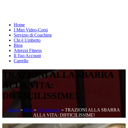
Home
I Miei Video-Corsi
Servizio di Coaching
Chi è Umberto
Blog
Attrezzi Fitness
Il Tuo Account
Carrello
TRAZIONI ALLA SBARRA
ALLA VITA:
DIFFICILISSIME!
Home
»
Blog
»
Allenamento
»
TRAZIONI ALLA SBARRA
ALLA VITA: DIFFICILISSIME!