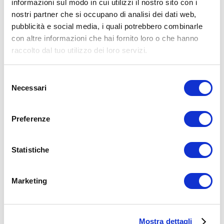
informazioni sul modo in cui utilizzi il nostro sito con i
X
Facebook
nostri partner che si occupano di analisi dei dati web,
pubblicità e social media, i quali potrebbero combinarle
con altre informazioni che hai fornito loro o che hanno
Trazione alla sbarra
Tutorial Esercizi Allenameneto
alla vita
miletto
trazioni alla sbarra
raccolto dal tuo utilizzo dei loro servizi.
ADD COMMENT
Selezione
Commento
*
Necessari
del
consenso
Preferenze
Statistiche
Nome
*
Marketing
Email
*
Sito web
Mostra dettagli