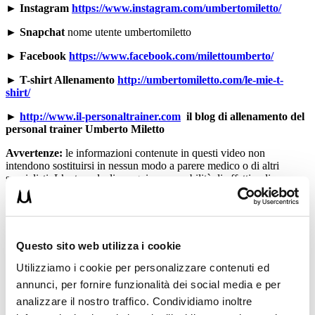
►
Instagram
https://www.instagram.com/umbertomiletto/
►
Snapchat
nome utente umbertomiletto
►
Facebook
https://www.facebook.com/milettoumberto/
► T-shirt Allenamento
http://umbertomiletto.com/le-mie-t-
shirt/
►
http://www.il-personaltrainer.com
il blog di allenamento del
personal trainer Umberto Miletto
Avvertenze:
le informazioni contenute in questi video non
intendono sostituirsi in nessun modo a parere medico o di altri
specialisti. L’autore declina ogni responsabilità di effetti o di
conseguenze risultanti dall’uso di tali informazioni e dalla loro messa
in pratica. L’allenamento con sovraccarichi, a corpo libero, con i
kettlebell, con il trx, e con altri attrezzi può causare infortuni, si
consiglia pertanto di prestare la massima attenzione e di eseguire
esercizi e metodologie adatte al proprio livello di forma. Consultare
Questo sito web utilizza i cookie
il proprio medico di fiducia prima di intraprendere qualsiasi forma di
attività fisica o regime alimentare.
Utilizziamo i cookie per personalizzare contenuti ed
annunci, per fornire funzionalità dei social media e per
Condividi:
analizzare il nostro traffico. Condividiamo inoltre