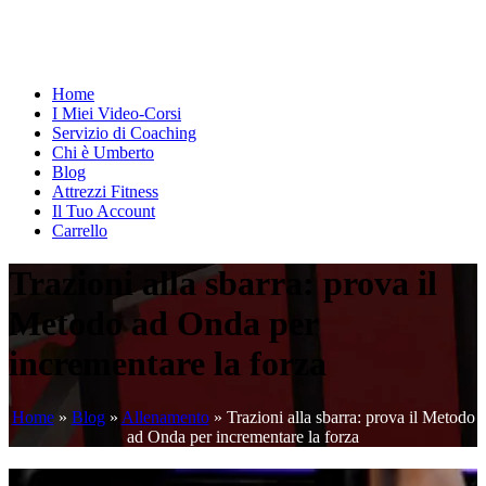
Home
I Miei Video-Corsi
Servizio di Coaching
Chi è Umberto
Blog
Attrezzi Fitness
Il Tuo Account
Carrello
Trazioni alla sbarra: prova il
Metodo ad Onda per
incrementare la forza
Home
»
Blog
»
Allenamento
»
Trazioni alla sbarra: prova il Metodo
ad Onda per incrementare la forza