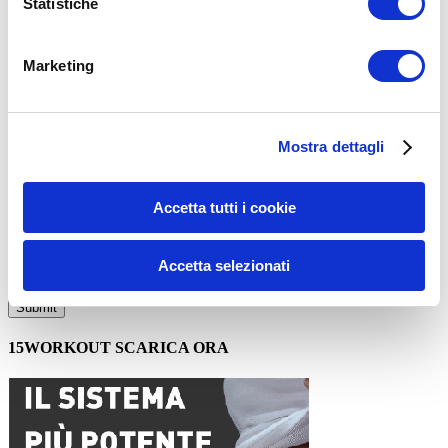
Statistiche
Commento
*
Marketing
Mostra dettagli
Nome
*
Accetta tutti i cookie
Email
*
Accetta selezionati
Sito web
15WORKOUT SCARICA ORA