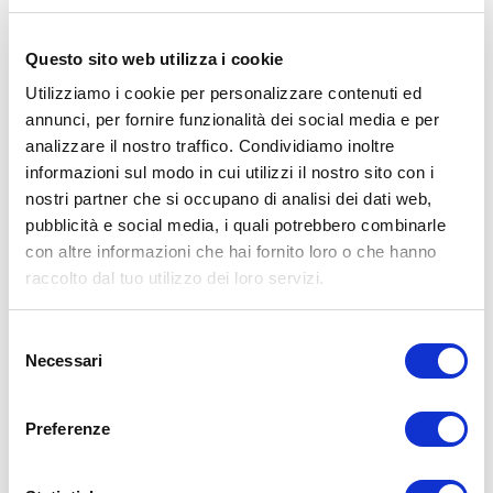
📸 Instagram
https://www.instagram.com/umbertomiletto/
🏋🏻‍♂️ T-shirt Allenamento
http://umbertomiletto.com/le-mie-t-shirt/
Questo sito web utilizza i cookie
Avvertenze: le informazioni contenute in questi video non intendono
Utilizziamo i cookie per personalizzare contenuti ed
sostituirsi in nessun modo a parere medico o di altri specialisti.
annunci, per fornire funzionalità dei social media e per
L’autore declina ogni responsabilità di effetti o di conseguenze
risultanti dall’uso di tali informazioni e dalla loro messa in pratica.
analizzare il nostro traffico. Condividiamo inoltre
L’allenamento con sovraccarichi, a corpo libero, con i kettlebell, con
informazioni sul modo in cui utilizzi il nostro sito con i
il trx, e con altri attrezzi può causare infortuni, si consiglia pertanto
nostri partner che si occupano di analisi dei dati web,
di prestare la massima attenzione e di eseguire esercizi e
metodologie adatte al proprio livello di forma. Consultare il proprio
pubblicità e social media, i quali potrebbero combinarle
medico di fiducia prima di intraprendere qualsiasi forma di attività
con altre informazioni che hai fornito loro o che hanno
fisica o regime alimentare.
raccolto dal tuo utilizzo dei loro servizi.
Condividi:
Selezione
X
Necessari
Facebook
del
consenso
Allenamento
Preferenze
forza
trazioni
ADD COMMENT