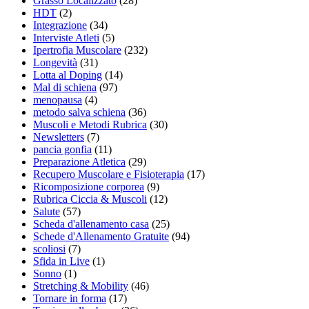
Grasso Localizzato
(28)
HDT
(2)
Integrazione
(34)
Interviste Atleti
(5)
Ipertrofia Muscolare
(232)
Longevità
(31)
Lotta al Doping
(14)
Mal di schiena
(97)
menopausa
(4)
metodo salva schiena
(36)
Muscoli e Metodi Rubrica
(30)
Newsletters
(7)
pancia gonfia
(11)
Preparazione Atletica
(29)
Recupero Muscolare e Fisioterapia
(17)
Ricomposizione corporea
(9)
Rubrica Ciccia & Muscoli
(12)
Salute
(57)
Scheda d'allenamento casa
(25)
Schede d'Allenamento Gratuite
(94)
scoliosi
(7)
Sfida in Live
(1)
Sonno
(1)
Stretching & Mobility
(46)
Tornare in forma
(17)