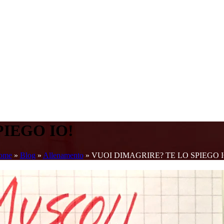
PIEGO IO!
ome
»
Blog
»
Allenamento
»
VUOI DIMAGRIRE? TE LO SPIEGO I