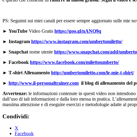
PS: Seguimi sui miei canali per essere sempre aggiornato sulle mie nov
►
YouTube
Video Gratis
https://goo.gl/nANQ9q
►
Instagram
https://www.instagram.com/umbertomiletto/
►
Snapchat
nome utente
https://www.snapchat.com/add/umberto
►
Facebook
https://www.facebook.com/milettoumberto/
► T-shirt Allenamento
http://umbertomiletto.com/le-mie-t-shirt/
►
http://www.il-personaltrainer.com
il blog di allenamento del 
Avvertenze:
le informazioni contenute in questi video non intendono so
dall’uso di tali informazioni e dalla loro messa in pratica. L’allenamento
massima attenzione e di eseguire esercizi e metodologie adatte al propri
Condividi:
X
Facebook