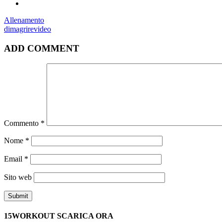
Allenamento
dimagrire
video
ADD COMMENT
Commento
*
Nome
*
Email
*
Sito web
15WORKOUT SCARICA ORA