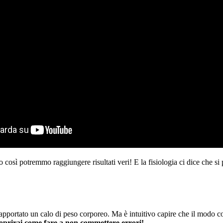
sì potremmo raggiungere risultati veri! E la fisiologia ci dice che si 
portato un calo di peso corporeo. Ma è intuitivo capire che il modo corre
scoprirai come fare a non commettere errori!