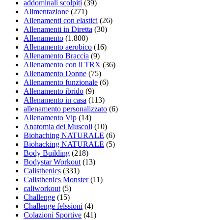
addominali scolpiti
(39)
Alimentazione
(271)
Allenamenti con elastici
(26)
Allenamenti in Diretta
(30)
Allenamento
(1.800)
Allenamento aerobico
(16)
Allenamento Braccia
(9)
Allenamento con il TRX
(36)
Allenamento Donne
(75)
Allenamento funzionale
(6)
Allenamento ibrido
(9)
Allenamento in casa
(113)
allenamento personalizzato
(6)
Allenamento Vip
(14)
Anatomia dei Muscoli
(10)
Biohaching NATURALE
(6)
Biohacking NATURALE
(5)
Body Building
(218)
Bodystar Workout
(13)
Calisthenics
(331)
Calisthenics Monster
(11)
caliworkout
(5)
Challenge
(15)
Challenge felssioni
(4)
Colazioni Sportive
(41)