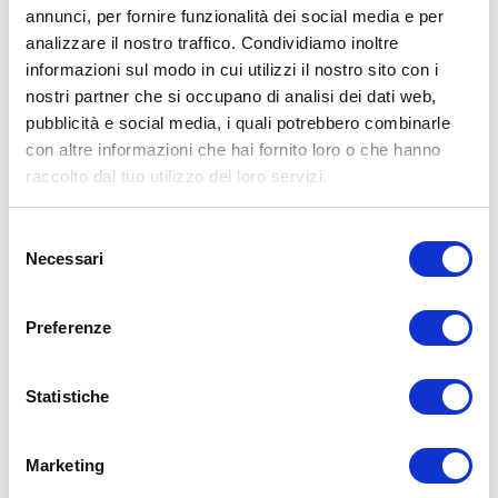
adatte al proprio livello di forma. Consultare il proprio medico di
annunci, per fornire funzionalità dei social media e per
fiducia prima di intraprendere qualsiasi forma di attività fisica o
analizzare il nostro traffico. Condividiamo inoltre
regime alimentare.
informazioni sul modo in cui utilizzi il nostro sito con i
Condividi:
nostri partner che si occupano di analisi dei dati web,
pubblicità e social media, i quali potrebbero combinarle
X
con altre informazioni che hai fornito loro o che hanno
Facebook
raccolto dal tuo utilizzo dei loro servizi.
Forza
aumento della forza
consigli
forza
Selezione
Necessari
del
ADD COMMENT
consenso
Commento
*
Preferenze
Statistiche
Marketing