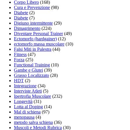
Corpo Libero
(168)
Cura e Prevenzione
(98)
Diabete
(2)
Diabete
(7)
Digiuno intermittente
(29)
Dimagrimento
(224)
Diventare Personal Trainer
(49)
Ectomorfo (hardgainer)
(12)
ectomorfo massa muscolare
(10)
Falsi Miti in Palestra
(44)
Fitness
(47)
Forza
(25)
Functional Training
(10)
Gambe e Glutei
(39)
Grasso Localizzato
(28)
HDT
(2)
Integrazione
(34)
Interviste Atleti
(5)
Ipertrofia Muscolare
(232)
Longevità
(31)
Lotta al Doping
(14)
Mal di schiena
(97)
menopausa
(4)
metodo salva schiena
(36)
Muscoli e Metodi Rubrica
(30)