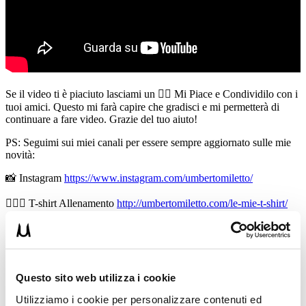
Se il video ti è piaciuto lasciami un 👍🏻 Mi Piace e Condividilo con i
tuoi amici. Questo mi farà capire che gradisci e mi permetterà di
continuare a fare video. Grazie del tuo aiuto!
PS: Seguimi sui miei canali per essere sempre aggiornato sulle mie
novità:
📸 Instagram
https://www.instagram.com/umbertomiletto/
🏋🏻‍♂️ T-shirt Allenamento
http://umbertomiletto.com/le-mie-t-shirt/
Avvertenze: le informazioni contenute in questi video non intendono
sostituirsi in nessun modo a parere medico o di altri specialisti.
L’autore declina ogni responsabilità di effetti o di conseguenze
risultanti dall’uso di tali informazioni e dalla loro messa in pratica.
L’allenamento con sovraccarichi, a corpo libero, con i kettlebell, con
Questo sito web utilizza i cookie
il trx, e con altri attrezzi può causare infortuni si consiglia pertanto di
Utilizziamo i cookie per personalizzare contenuti ed
prestare la massima attenzione e di eseguire esercizi e metodologie