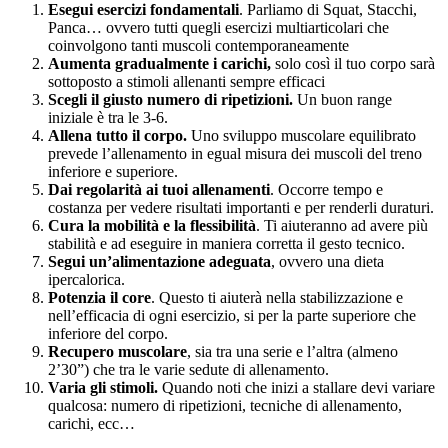
Esegui esercizi fondamentali
. Parliamo di Squat, Stacchi,
Panca… ovvero tutti quegli esercizi multiarticolari che
coinvolgono tanti muscoli contemporaneamente
Aumenta gradualmente i carichi,
solo così il tuo corpo sarà
sottoposto a stimoli allenanti sempre efficaci
Scegli il giusto numero di ripetizioni.
Un buon range
iniziale è tra le 3-6.
Allena tutto il corpo.
Uno sviluppo muscolare equilibrato
prevede l’allenamento in egual misura dei muscoli del treno
inferiore e superiore.
Dai regolarità ai tuoi allenamenti
. Occorre tempo e
costanza per vedere risultati importanti e per renderli duraturi.
Cura la mobilità e la flessibilità
. Ti aiuteranno ad avere più
stabilità e ad eseguire in maniera corretta il gesto tecnico.
Segui un’alimentazione adeguata
, ovvero una dieta
ipercalorica.
Potenzia il core
. Questo ti aiuterà nella stabilizzazione e
nell’efficacia di ogni esercizio, si per la parte superiore che
inferiore del corpo.
Recupero muscolare
, sia tra una serie e l’altra (almeno
2’30”) che tra le varie sedute di allenamento.
Varia gli stimoli.
Quando noti che inizi a stallare devi variare
qualcosa: numero di ripetizioni, tecniche di allenamento,
carichi, ecc…