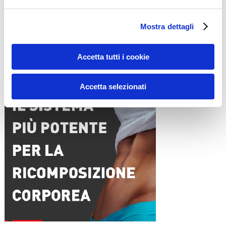
Nome
*
Email
*
Mostra dettagli
Sito web
Accetta tutti i cookie
15WORKOUT SCARICA ORA
Accetta selezionati