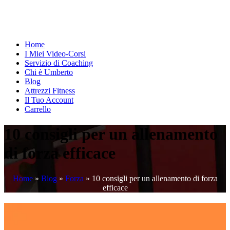
Home
I Miei Video-Corsi
Servizio di Coaching
Chi è Umberto
Blog
Attrezzi Fitness
Il Tuo Account
Carrello
10 consigli per un allenamento
di forza efficace
Home
»
Blog
»
Forza
»
10 consigli per un allenamento di forza
efficace