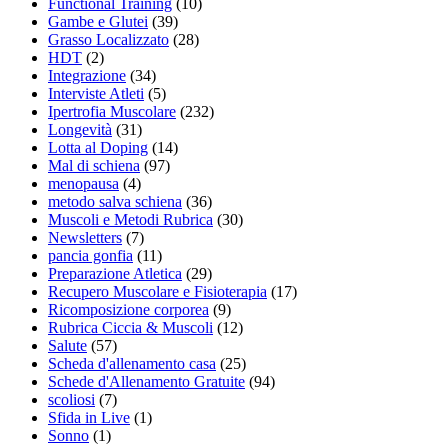
Functional Training
(10)
Gambe e Glutei
(39)
Grasso Localizzato
(28)
HDT
(2)
Integrazione
(34)
Interviste Atleti
(5)
Ipertrofia Muscolare
(232)
Longevità
(31)
Lotta al Doping
(14)
Mal di schiena
(97)
menopausa
(4)
metodo salva schiena
(36)
Muscoli e Metodi Rubrica
(30)
Newsletters
(7)
pancia gonfia
(11)
Preparazione Atletica
(29)
Recupero Muscolare e Fisioterapia
(17)
Ricomposizione corporea
(9)
Rubrica Ciccia & Muscoli
(12)
Salute
(57)
Scheda d'allenamento casa
(25)
Schede d'Allenamento Gratuite
(94)
scoliosi
(7)
Sfida in Live
(1)
Sonno
(1)