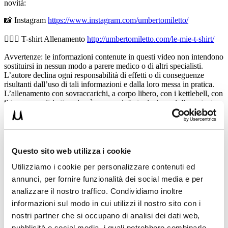
novità:
📸 Instagram
https://www.instagram.com/umbertomiletto/
🏋🏻‍♂️ T-shirt Allenamento
http://umbertomiletto.com/le-mie-t-shirt/
Avvertenze: le informazioni contenute in questi video non intendono
sostituirsi in nessun modo a parere medico o di altri specialisti.
L’autore declina ogni responsabilità di effetti o di conseguenze
risultanti dall’uso di tali informazioni e dalla loro messa in pratica.
L’allenamento con sovraccarichi, a corpo libero, con i kettlebell, con
il trx, e con altri attrezzi può causare infortuni, si consiglia pertanto
di prestare la massima attenzione e di eseguire esercizi e
metodologie adatte al proprio livello di forma. Consultare il proprio
medico di fiducia prima di intraprendere qualsiasi forma di attività
fisica o regime alimentare.
Questo sito web utilizza i cookie
Condividi:
Utilizziamo i cookie per personalizzare contenuti ed
X
annunci, per fornire funzionalità dei social media e per
Facebook
analizzare il nostro traffico. Condividiamo inoltre
informazioni sul modo in cui utilizzi il nostro sito con i
Allenamento
nostri partner che si occupano di analisi dei dati web,
allenamento
muscoli
pubblicità e social media, i quali potrebbero combinarle