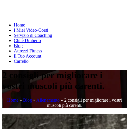
Home
I Miei Video-Corsi
Servizio di Coaching
Chi è Umberto
Blog
Attrezzi Fitness
Il Tuo Account
Carrello
2 consigli per migliorare i
vostri muscoli più carenti.
Home
»
Blog
»
Allenamento
»
2 consigli per migliorare i vostri
muscoli più carenti.