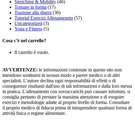
Stretching & Mobility
(46)
Tornare in forma
(17)
Trazione alla sbarra
(36)
Tutorial Esercizi Allenameneto
(57)
Uncategorized
(3)
Yoga e Fitness
(5)
Cosa c’è nel carrello?
Il carrello è vuoto.
AVVERTENZE:
le informazioni contenute in questo sito non
intendono sostituirsi in nessun modo a parere medico o di altri
specialisti. L'autore declina ogni responsabilità di effetti o di
conseguenze risultanti dall'uso di tali informazioni e dalla loro messa
in pratica. L'allenamento con sovraccarichi può causare infortuni, si
consiglia pertanto di prestare la massima attenzione e di eseguire
esercizi e metodologie adatte al proprio livello di forma. Consultare
il proprio medico di fiducia prima di intraprendere qualsiasi forma di
attività fisica o regime alimentare.