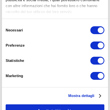
con altre informazioni che hai fornito loro o che hanno
ADD COMMENT
raccolto dal tuo utilizzo dei loro servizi.
Commento
*
Selezione
Necessari
del
consenso
Preferenze
Nome
*
Statistiche
Email
*
Sito web
Marketing
15WORKOUT SCARICA ORA
Mostra dettagli