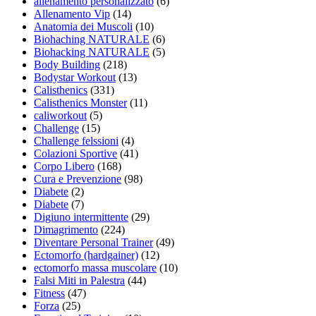
allenamento personalizzato
(6)
Allenamento Vip
(14)
Anatomia dei Muscoli
(10)
Biohaching NATURALE
(6)
Biohacking NATURALE
(5)
Body Building
(218)
Bodystar Workout
(13)
Calisthenics
(331)
Calisthenics Monster
(11)
caliworkout
(5)
Challenge
(15)
Challenge felssioni
(4)
Colazioni Sportive
(41)
Corpo Libero
(168)
Cura e Prevenzione
(98)
Diabete
(2)
Diabete
(7)
Digiuno intermittente
(29)
Dimagrimento
(224)
Diventare Personal Trainer
(49)
Ectomorfo (hardgainer)
(12)
ectomorfo massa muscolare
(10)
Falsi Miti in Palestra
(44)
Fitness
(47)
Forza
(25)