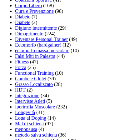
Corpo Libero
(168)
Cura e Prevenzione
(98)
Diabete
(7)
Diabete
(2)
Digiuno intermittente
(29)
Dimagrimento
(224)
Diventare Personal Trainer
(49)
Ectomorfo (hardgainer)
(12)
ectomorfo massa muscolare
(10)
Falsi Miti in Palestra
(44)
Fitness
(47)
Forza
(25)
Functional Training
(10)
Gambe e Glutei
(39)
Grasso Localizzato
(28)
HDT
(2)
Integrazione
(34)
Interviste Atleti
(5)
Ipertrofia Muscolare
(232)
Longevità
(31)
Lotta al Doping
(14)
Mal di schiena
(97)
menopausa
(4)
metodo salva schiena
(36)