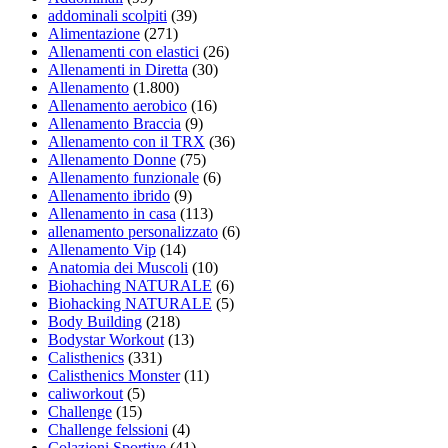
addominali scolpiti
(39)
Alimentazione
(271)
Allenamenti con elastici
(26)
Allenamenti in Diretta
(30)
Allenamento
(1.800)
Allenamento aerobico
(16)
Allenamento Braccia
(9)
Allenamento con il TRX
(36)
Allenamento Donne
(75)
Allenamento funzionale
(6)
Allenamento ibrido
(9)
Allenamento in casa
(113)
allenamento personalizzato
(6)
Allenamento Vip
(14)
Anatomia dei Muscoli
(10)
Biohaching NATURALE
(6)
Biohacking NATURALE
(5)
Body Building
(218)
Bodystar Workout
(13)
Calisthenics
(331)
Calisthenics Monster
(11)
caliworkout
(5)
Challenge
(15)
Challenge felssioni
(4)
Colazioni Sportive
(41)