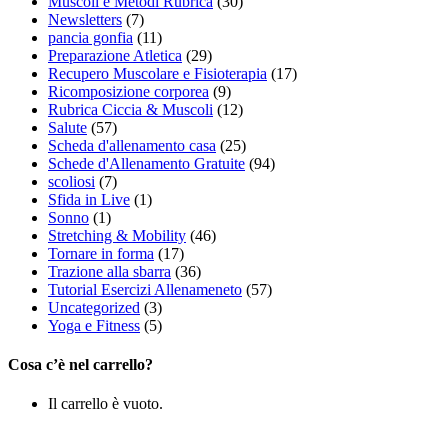
Muscoli e Metodi Rubrica
(30)
Newsletters
(7)
pancia gonfia
(11)
Preparazione Atletica
(29)
Recupero Muscolare e Fisioterapia
(17)
Ricomposizione corporea
(9)
Rubrica Ciccia & Muscoli
(12)
Salute
(57)
Scheda d'allenamento casa
(25)
Schede d'Allenamento Gratuite
(94)
scoliosi
(7)
Sfida in Live
(1)
Sonno
(1)
Stretching & Mobility
(46)
Tornare in forma
(17)
Trazione alla sbarra
(36)
Tutorial Esercizi Allenameneto
(57)
Uncategorized
(3)
Yoga e Fitness
(5)
Cosa c’è nel carrello?
Il carrello è vuoto.