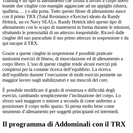
Training è un tipo di allenamento che sfrutta il lavoro a corpo libero
tramite due cinghie con maniglie agganciate ad un appiglio (sbarra,
spalliera, …) o alla porta. Tutto questo filone di allenamento nasce
con il primo TRX (Total Resistance eXercise) ideato da Randy
Hetrick, un ex Navy SEALs. Randy Hetrick ideò questo tipo di
allenamento con lo scopo di mantenersi in forma durante le missioni,
sfruttando le potenzialità di un attrezzo trasportabile. Ricavò dalle
cinghie del suo paracadute il suo primo attrezzo in sospensione e da
qui nacque il TRX.
Grazie a queste cinghie in sospensione è possibile praticare
tantissimi esercizi di fitness, di muscolazione ed di allenamento a
corpo libero. L’uso di queste cinghie rende alcuni esercizi più
complessi per la costante ricerca dell’equilibrio. La ricerca
dell’equilibrio durante l’esecuzione di molti esercizi permette un
maggior lavoro sugli stabilizzatori e sui muscoli del core.
È possibile modificare il grado di resistenza e difficoltà degli
esercizi, cambiando semplicemente l’inclinazione del corpo. Lo
sforzo sarà maggiore o minore a seconda di come andremo a
posizionare il corpo nello spazio. Si presta molto bene come
strumento d’allenamento per soggetti principianti ed intermedi.
Il programma di Addominali con il TRX