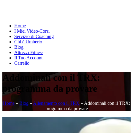
Home
I Miei Video-Corsi
Servizio di Coaching
Chi è Umberto
Blog
Attrezzi Fitness
Il Tuo Account
Carrello
Addominali con il TRX:
programma da provare
Home
»
Blog
»
Allenamento con il TRX
»
Addominali con il TRX:
programma da provare