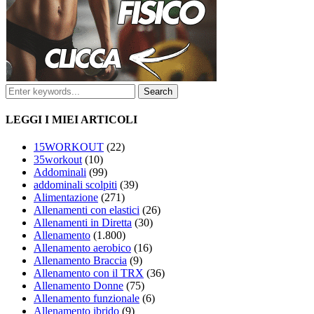
LEGGI I MIEI ARTICOLI
15WORKOUT
(22)
35workout
(10)
Addominali
(99)
addominali scolpiti
(39)
Alimentazione
(271)
Allenamenti con elastici
(26)
Allenamenti in Diretta
(30)
Allenamento
(1.800)
Allenamento aerobico
(16)
Allenamento Braccia
(9)
Allenamento con il TRX
(36)
Allenamento Donne
(75)
Allenamento funzionale
(6)
Allenamento ibrido
(9)