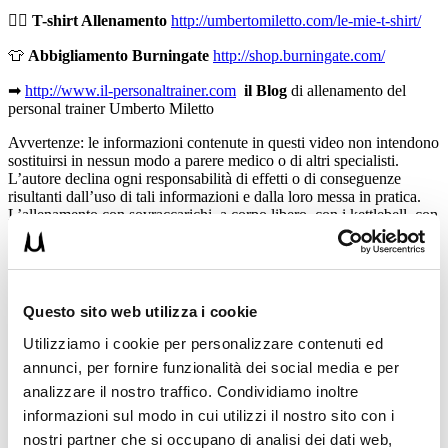
🏋🏻
T-shirt Allenamento
http://umbertomiletto.com/le-mie-t-shirt/
👕
Abbigliamento Burningate
http://shop.burningate.com/
➡
http://www.il-personaltrainer.com
il Blog
di allenamento del
personal trainer Umberto Miletto
Avvertenze: le informazioni contenute in questi video non intendono
sostituirsi in nessun modo a parere medico o di altri specialisti.
L’autore declina ogni responsabilità di effetti o di conseguenze
risultanti dall’uso di tali informazioni e dalla loro messa in pratica.
L’allenamento con sovraccarichi, a corpo libero, con i kettlebell, con
il trx, e con altri attrezzi può causare infortuni, si consiglia pertanto
di prestare la massima attenzione e di eseguire esercizi e
metodologie adatte al proprio livello di forma. Consultare il proprio
medico di fiducia prima di intraprendere qualsiasi forma di attività
fisica o regime alimentare.
Questo sito web utilizza i cookie
Condividi:
Utilizziamo i cookie per personalizzare contenuti ed
annunci, per fornire funzionalità dei social media e per
X
analizzare il nostro traffico. Condividiamo inoltre
Facebook
informazioni sul modo in cui utilizzi il nostro sito con i
nostri partner che si occupano di analisi dei dati web,