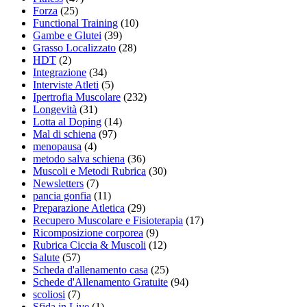
Forza
(25)
Functional Training
(10)
Gambe e Glutei
(39)
Grasso Localizzato
(28)
HDT
(2)
Integrazione
(34)
Interviste Atleti
(5)
Ipertrofia Muscolare
(232)
Longevità
(31)
Lotta al Doping
(14)
Mal di schiena
(97)
menopausa
(4)
metodo salva schiena
(36)
Muscoli e Metodi Rubrica
(30)
Newsletters
(7)
pancia gonfia
(11)
Preparazione Atletica
(29)
Recupero Muscolare e Fisioterapia
(17)
Ricomposizione corporea
(9)
Rubrica Ciccia & Muscoli
(12)
Salute
(57)
Scheda d'allenamento casa
(25)
Schede d'Allenamento Gratuite
(94)
scoliosi
(7)
Sfida in Live
(1)