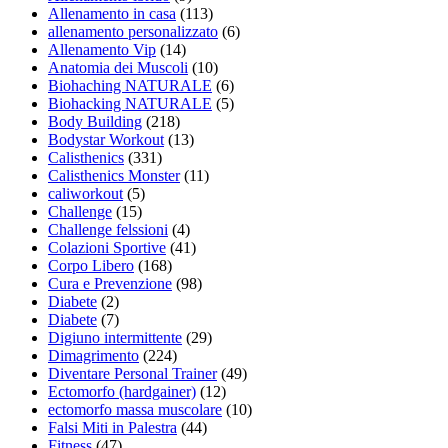
Allenamento in casa
(113)
allenamento personalizzato
(6)
Allenamento Vip
(14)
Anatomia dei Muscoli
(10)
Biohaching NATURALE
(6)
Biohacking NATURALE
(5)
Body Building
(218)
Bodystar Workout
(13)
Calisthenics
(331)
Calisthenics Monster
(11)
caliworkout
(5)
Challenge
(15)
Challenge felssioni
(4)
Colazioni Sportive
(41)
Corpo Libero
(168)
Cura e Prevenzione
(98)
Diabete
(2)
Diabete
(7)
Digiuno intermittente
(29)
Dimagrimento
(224)
Diventare Personal Trainer
(49)
Ectomorfo (hardgainer)
(12)
ectomorfo massa muscolare
(10)
Falsi Miti in Palestra
(44)
Fitness
(47)