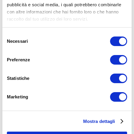
Allenamento
Corpo Libero
pubblicità e social media, i quali potrebbero combinarle
addominali
core
con altre informazioni che hai fornito loro o che hanno
ADD COMMENT
raccolto dal tuo utilizzo dei loro servizi.
Commento
*
Selezione
Necessari
del
consenso
Preferenze
Statistiche
Nome
*
Email
*
Marketing
Sito web
Mostra dettagli
15WORKOUT SCARICA ORA