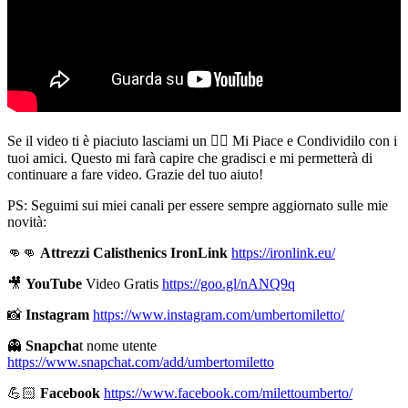
Se il video ti è piaciuto lasciami un 👍🏻 Mi Piace e Condividilo con i
tuoi amici. Questo mi farà capire che gradisci e mi permetterà di
continuare a fare video. Grazie del tuo aiuto!
PS: Seguimi sui miei canali per essere sempre aggiornato sulle mie
novità:
👊👊
Attrezzi Calisthenics IronLink
https://ironlink.eu/
🎥
YouTube
Video Gratis
https://goo.gl/nANQ9q
📸
Instagram
https://www.instagram.com/umbertomiletto/
👻
Snapcha
t nome utente
https://www.snapchat.com/add/umbertomiletto
💪🏻
Facebook
https://www.facebook.com/milettoumberto/