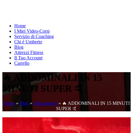
Home
I Miei Video-Corsi
Servizio di Coaching
Chi è Umberto
Blog
Attrezzi Fitness
Il Tuo Account
Carrello
🔥 ADDOMINALI IN 15
MINUTI SUPER 🤙
Home
»
Blog
»
Allenamento
»
🔥 ADDOMINALI IN 15 MINUTI
SUPER 🤙