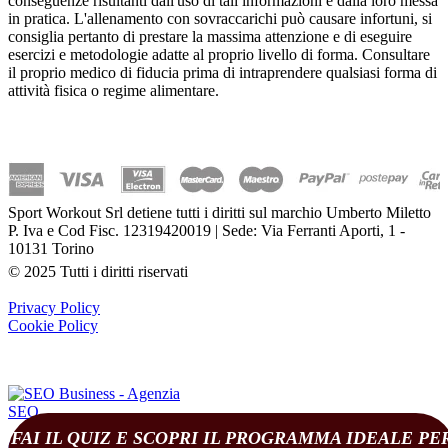
conseguenze risultanti dall'uso di tali informazioni e dalla loro messa
in pratica. L'allenamento con sovraccarichi può causare infortuni, si
consiglia pertanto di prestare la massima attenzione e di eseguire
esercizi e metodologie adatte al proprio livello di forma. Consultare
il proprio medico di fiducia prima di intraprendere qualsiasi forma di
attività fisica o regime alimentare.
Sport Workout Srl detiene tutti i diritti sul marchio Umberto Miletto
P. Iva e Cod Fisc. 12319420019 | Sede: Via Ferranti Aporti, 1 -
10131 Torino
© 2025 Tutti i diritti riservati
Privacy Policy
Cookie Policy
FAI IL QUIZ E SCOPRI IL PROGRAMMA IDEALE PE
(
0
)