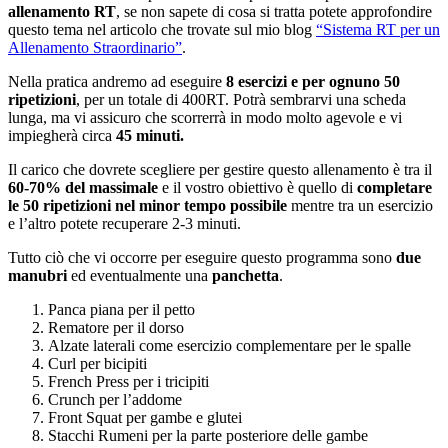
allenamento RT
, se non sapete di cosa si tratta potete approfondire
questo tema nel articolo che trovate sul mio blog
“Sistema RT per un
Allenamento Straordinario”
.
Nella pratica andremo ad eseguire
8 esercizi e per ognuno 50
ripetizioni
, per un totale di 400RT. Potrà sembrarvi una scheda
lunga, ma vi assicuro che scorrerrà in modo molto agevole e vi
impiegherà circa
45 minuti.
Il carico che dovrete scegliere per gestire questo allenamento è tra il
60-70% del massimale
e il vostro obiettivo è quello di
completare
le 50 ripetizioni nel minor tempo possibile
mentre tra un esercizio
e l’altro potete recuperare 2-3 minuti.
Tutto ciò che vi occorre per eseguire questo programma sono
due
manubri
ed eventualmente una
panchetta
.
Panca piana per il petto
Rematore per il dorso
Alzate laterali come esercizio complementare per le spalle
Curl per bicipiti
French Press per i tricipiti
Crunch per l’addome
Front Squat per gambe e glutei
Stacchi Rumeni per la parte posteriore delle gambe