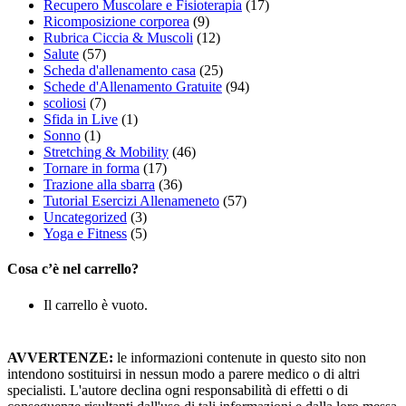
Recupero Muscolare e Fisioterapia
(17)
Ricomposizione corporea
(9)
Rubrica Ciccia & Muscoli
(12)
Salute
(57)
Scheda d'allenamento casa
(25)
Schede d'Allenamento Gratuite
(94)
scoliosi
(7)
Sfida in Live
(1)
Sonno
(1)
Stretching & Mobility
(46)
Tornare in forma
(17)
Trazione alla sbarra
(36)
Tutorial Esercizi Allenameneto
(57)
Uncategorized
(3)
Yoga e Fitness
(5)
Cosa c’è nel carrello?
Il carrello è vuoto.
AVVERTENZE:
le informazioni contenute in questo sito non
intendono sostituirsi in nessun modo a parere medico o di altri
specialisti. L'autore declina ogni responsabilità di effetti o di