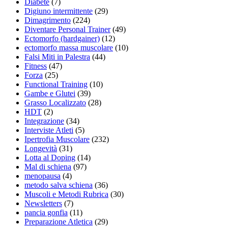
Diabete
(7)
Digiuno intermittente
(29)
Dimagrimento
(224)
Diventare Personal Trainer
(49)
Ectomorfo (hardgainer)
(12)
ectomorfo massa muscolare
(10)
Falsi Miti in Palestra
(44)
Fitness
(47)
Forza
(25)
Functional Training
(10)
Gambe e Glutei
(39)
Grasso Localizzato
(28)
HDT
(2)
Integrazione
(34)
Interviste Atleti
(5)
Ipertrofia Muscolare
(232)
Longevità
(31)
Lotta al Doping
(14)
Mal di schiena
(97)
menopausa
(4)
metodo salva schiena
(36)
Muscoli e Metodi Rubrica
(30)
Newsletters
(7)
pancia gonfia
(11)
Preparazione Atletica
(29)