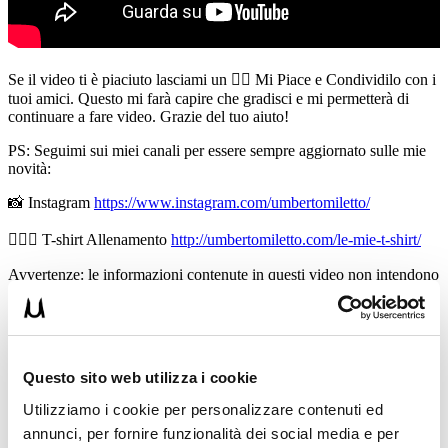
Se il video ti è piaciuto lasciami un 👍🏻 Mi Piace e Condividilo con i
tuoi amici. Questo mi farà capire che gradisci e mi permetterà di
continuare a fare video. Grazie del tuo aiuto!
PS: Seguimi sui miei canali per essere sempre aggiornato sulle mie
novità:
📸 Instagram
https://www.instagram.com/umbertomiletto/
🏋🏻‍♂️ T-shirt Allenamento
http://umbertomiletto.com/le-mie-t-shirt/
Avvertenze: le informazioni contenute in questi video non intendono
sostituirsi in nessun modo a parere medico o di altri specialisti.
L’autore declina ogni responsabilità di effetti o di conseguenze
risultanti dall’uso di tali informazioni e dalla loro messa in pratica.
L’allenamento con sovraccarichi, a corpo libero, con i kettlebell, con
il trx, e con altri attrezzi può causare infortuni, si consiglia pertanto
Questo sito web utilizza i cookie
di prestare la massima attenzione e di eseguire esercizi e
metodologie adatte al proprio livello di forma. Consultare il proprio
Utilizziamo i cookie per personalizzare contenuti ed
medico di fiducia prima di intraprendere qualsiasi forma di attività
annunci, per fornire funzionalità dei social media e per
fisica o regime alimentare.