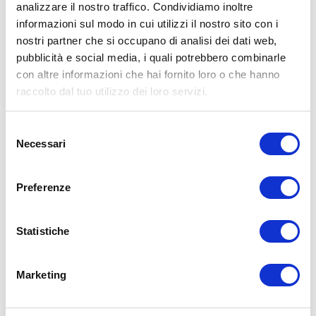
analizzare il nostro traffico. Condividiamo inoltre
Condividi:
informazioni sul modo in cui utilizzi il nostro sito con i
nostri partner che si occupano di analisi dei dati web,
X
pubblicità e social media, i quali potrebbero combinarle
Facebook
con altre informazioni che hai fornito loro o che hanno
raccolto dal tuo utilizzo dei loro servizi.
Allenamento
400rt
allenamento
allenamento gratuito
RT
vacanza
Selezione
ADD COMMENT
Necessari
del
Commento
*
consenso
Preferenze
Statistiche
Marketing
Nome
*
Email
*