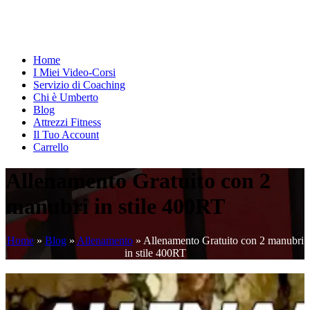
Home
I Miei Video-Corsi
Servizio di Coaching
Chi è Umberto
Blog
Attrezzi Fitness
Il Tuo Account
Carrello
Allenamento Gratuito con 2
manubri in stile 400RT
Home
»
Blog
»
Allenamento
»
Allenamento Gratuito con 2 manubri
in stile 400RT