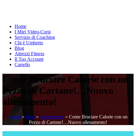
Home
I Miei Video-Corsi
Servizio di Coaching
Chi è Umberto
Blog
Attrezzi Fitness
Il Tuo Account
Carrello
Come Bruciare Calorie con un
Pezzo di Cartone!…Nuovo
allenamento!
Home
»
Blog
»
Allenamento
»
Come Bruciare Calorie con un
Pezzo di Cartone!…Nuovo allenamento!