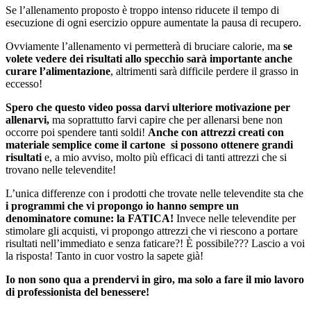
Se l’allenamento proposto è troppo intenso riducete il tempo di
esecuzione di ogni esercizio oppure aumentate la pausa di recupero.
Ovviamente l’allenamento vi permetterà di bruciare calorie, ma
se
volete vedere dei risultati allo specchio sarà importante anche
curare l’alimentazione
, altrimenti sarà difficile perdere il grasso in
eccesso!
Spero che questo video possa darvi ulteriore motivazione per
allenarvi,
ma soprattutto farvi capire che per allenarsi bene non
occorre poi spendere tanti soldi!
Anche con attrezzi creati con
materiale semplice come il cartone si possono ottenere grandi
risultati
e, a mio avviso, molto più efficaci di tanti attrezzi che si
trovano nelle televendite!
L’unica differenze con i prodotti che trovate nelle televendite sta che
i programmi che vi propongo io hanno sempre un
denominatore comune: la FATICA!
Invece nelle televendite per
stimolare gli acquisti, vi propongo attrezzi che vi riescono a portare
risultati nell’immediato e senza faticare?! È possibile??? Lascio a voi
la risposta! Tanto in cuor vostro la sapete già!
Io non sono qua a prendervi in giro, ma solo a fare il mio lavoro
di professionista del benessere!