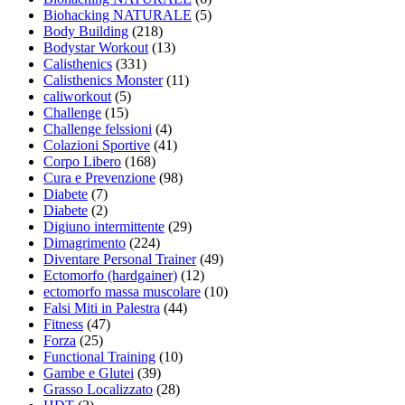
Biohacking NATURALE
(5)
Body Building
(218)
Bodystar Workout
(13)
Calisthenics
(331)
Calisthenics Monster
(11)
caliworkout
(5)
Challenge
(15)
Challenge felssioni
(4)
Colazioni Sportive
(41)
Corpo Libero
(168)
Cura e Prevenzione
(98)
Diabete
(7)
Diabete
(2)
Digiuno intermittente
(29)
Dimagrimento
(224)
Diventare Personal Trainer
(49)
Ectomorfo (hardgainer)
(12)
ectomorfo massa muscolare
(10)
Falsi Miti in Palestra
(44)
Fitness
(47)
Forza
(25)
Functional Training
(10)
Gambe e Glutei
(39)
Grasso Localizzato
(28)