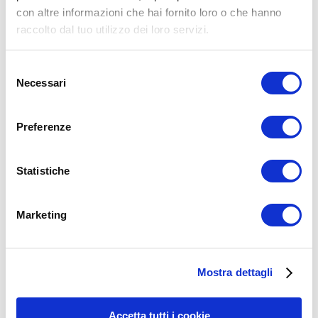
con altre informazioni che hai fornito loro o che hanno
raccolto dal tuo utilizzo dei loro servizi.
Selezione
Necessari
del
consenso
Preferenze
Statistiche
Condividi:
X
Marketing
Facebook
Allenamento
Corpo Libero
allenamento
bruciare calorie
cartone gratis
miletto
Mostra dettagli
ADD COMMENT
Accetta tutti i cookie