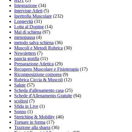
HDT
(2)
Integrazione
(34)
Interviste Atleti
(5)
Ipertrofia Muscolare
(232)
Longevità
(31)
Lotta al Doping
(14)
Mal di schiena
(97)
menopausa
(4)
metodo salva schiena
(36)
Muscoli e Metodi Rubrica
(30)
Newsletters
(7)
pancia gonfia
(11)
Preparazione Atletica
(29)
Recupero Muscolare e Fisioterapia
(17)
Ricomposizione corporea
(9)
Rubrica Ciccia & Muscoli
(12)
Salute
(57)
Scheda d'allenamento casa
(25)
Schede d'Allenamento Gratuite
(94)
scoliosi
(7)
Sfida in Live
(1)
Sonno
(1)
Stretching & Mobility
(46)
Tornare in forma
(17)
Trazione alla sbarra
(36)