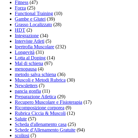
Fitness
(47)
Forza
(25)
Functional Training
(10)
Gambe e Glutei
(39)
Grasso Localizzato
(28)
HDT
(2)
Integrazione
(34)
Interviste Atleti
(5)
Ipertrofia Muscolare
(232)
Longevità
(31)
Lotta al Doping
(14)
Mal di schiena
(97)
menopausa
(4)
metodo salva schiena
(36)
Muscoli e Metodi Rubrica
(30)
Newsletters
(7)
pancia gonfia
(11)
Preparazione Atletica
(29)
Recupero Muscolare e Fisioterapia
(17)
Ricomposizione corporea
(9)
Rubrica Ciccia & Muscoli
(12)
Salute
(57)
Scheda d'allenamento casa
(25)
Schede d'Allenamento Gratuite
(94)
scoliosi
(7)