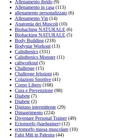
Allenamento ibrido
(9)
Allenamento in casa
(113)
allenamento personalizzato
(6)
Allenamento Vip
(14)
Anatomia dei Muscoli
(10)
Biohaching NATURALE
(6)
Biohacking NATURALE
(5)
Body Building
(218)
Bodystar Workout
(13)
Calisthenics
(331)
Calisthenics Monster
(11)
caliworkout
(5)
Challenge
(15)
Challenge felssioni
(4)
Colazioni Sportive
(41)
Corpo Libero
(168)
Cura e Prevenzione
(98)
Diabete
(7)
Diabete
(2)
Digiuno intermittente
(29)
Dimagrimento
(224)
Diventare Personal Trainer
(49)
Ectomorfo (hardgainer)
(12)
ectomorfo massa muscolare
(10)
Falsi Miti in Palestra
(44)