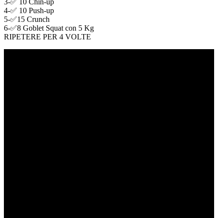
3-✅ 10 Chin-up
4-✅ 10 Push-up
5-✅15 Crunch
6-✅8 Goblet Squat con 5 Kg
RIPETERE PER 4 VOLTE