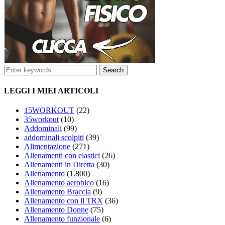
LEGGI I MIEI ARTICOLI
15WORKOUT
(22)
35workout
(10)
Addominali
(99)
addominali scolpiti
(39)
Alimentazione
(271)
Allenamenti con elastici
(26)
Allenamenti in Diretta
(30)
Allenamento
(1.800)
Allenamento aerobico
(16)
Allenamento Braccia
(9)
Allenamento con il TRX
(36)
Allenamento Donne
(75)
Allenamento funzionale
(6)