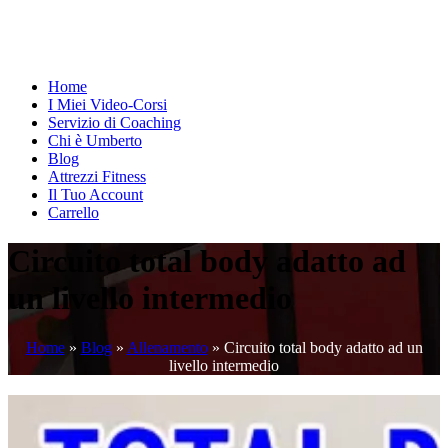
Home
I Miei Video-Corsi
Servizio di Coaching
Chi è Umberto
Blog
Attrezzi Fitness
Il Tuo Account
Carrello
Circuito total body adatto ad
un livello intermedio
Home
»
Blog
»
Allenamento
»
Circuito total body adatto ad un
livello intermedio