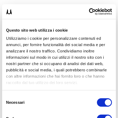
Instagram:
www.instagram.com/lorenzomortaruolo_chinesiologo/
Questo sito web utilizza i cookie
PaginaFacebook:
www.facebook.com/profile.php?
id=100091688058084
Utilizziamo i cookie per personalizzare contenuti ed
annunci, per fornire funzionalità dei social media e per
analizzare il nostro traffico. Condividiamo inoltre
YouTube:
informazioni sul modo in cui utilizzi il nostro sito con i
www.youtube.com/channel/UCGH58xTDs5HhH2UuA7WFx
nostri partner che si occupano di analisi dei dati web,
>>>
LEGGI I MIEI ARTICOLI
pubblicità e social media, i quali potrebbero combinarle
con altre informazioni che hai fornito loro o che hanno
Condividi:
raccolto dal tuo utilizzo dei loro servizi.
X
Facebook
Selezione
Necessari
del
Allenamento
consenso
allenamento a circuito per l'ipertrofia
allenamento aerobico circuit
training
fisiologia
fisiologia salute
Frequenza cardiaca
HRV
Lorenzo