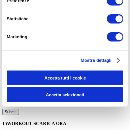
Preferenze
Mortaruolo
pubmed
qualità del sonno
recupero
recupero
muscolare
recupero muscolare è la chiave
ricerca scientifica
riposo
Statistiche
ADD COMMENT
Commento
*
Marketing
Mostra dettagli
Accetta tutti i cookie
Nome
*
Email
*
Accetta selezionati
Sito web
15WORKOUT SCARICA ORA