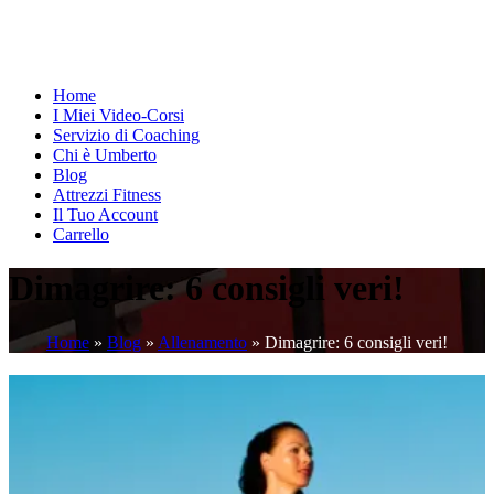
Home
I Miei Video-Corsi
Servizio di Coaching
Chi è Umberto
Blog
Attrezzi Fitness
Il Tuo Account
Carrello
Dimagrire: 6 consigli veri!
Home
»
Blog
»
Allenamento
»
Dimagrire: 6 consigli veri!