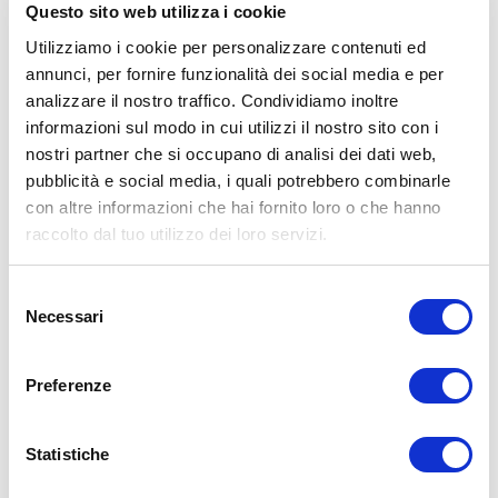
Questo sito web utilizza i cookie
Utilizziamo i cookie per personalizzare contenuti ed
annunci, per fornire funzionalità dei social media e per
analizzare il nostro traffico. Condividiamo inoltre
Nome
*
informazioni sul modo in cui utilizzi il nostro sito con i
nostri partner che si occupano di analisi dei dati web,
Email
*
pubblicità e social media, i quali potrebbero combinarle
Sito web
con altre informazioni che hai fornito loro o che hanno
raccolto dal tuo utilizzo dei loro servizi.
15WORKOUT SCARICA ORA
Selezione
Necessari
del
consenso
Preferenze
Statistiche