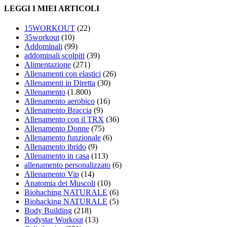
LEGGI I MIEI ARTICOLI
15WORKOUT
(22)
35workout
(10)
Addominali
(99)
addominali scolpiti
(39)
Alimentazione
(271)
Allenamenti con elastici
(26)
Allenamenti in Diretta
(30)
Allenamento
(1.800)
Allenamento aerobico
(16)
Allenamento Braccia
(9)
Allenamento con il TRX
(36)
Allenamento Donne
(75)
Allenamento funzionale
(6)
Allenamento ibrido
(9)
Allenamento in casa
(113)
allenamento personalizzato
(6)
Allenamento Vip
(14)
Anatomia dei Muscoli
(10)
Biohaching NATURALE
(6)
Biohacking NATURALE
(5)
Body Building
(218)
Bodystar Workout
(13)