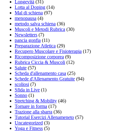
Longevità
(31)
Lotta al Doping
(14)
Mal di schiena
(97)
menopausa
(4)
metodo salva schiena
(36)
Muscoli e Metodi Rubrica
(30)
Newsletters
(7)
pancia gonfia
(11)
Preparazione Atletica
(29)
Recupero Muscolare e Fisioterapia
(17)
Ricomposizione corporea
(9)
Rubrica Ciccia & Muscoli
(12)
Salute
(57)
Scheda d'allenamento casa
(25)
Schede d'Allenamento Gratuite
(94)
scoliosi
(7)
Sfida in Live
(1)
Sonno
(1)
Stretching & Mobility
(46)
Tornare in forma
(17)
Trazione alla sbarra
(36)
Tutorial Esercizi Allenameneto
(57)
Uncategorized
(3)
Yoga e Fitness
(5)