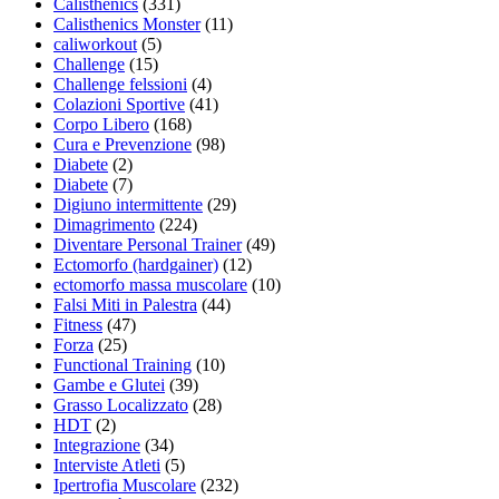
Calisthenics
(331)
Calisthenics Monster
(11)
caliworkout
(5)
Challenge
(15)
Challenge felssioni
(4)
Colazioni Sportive
(41)
Corpo Libero
(168)
Cura e Prevenzione
(98)
Diabete
(2)
Diabete
(7)
Digiuno intermittente
(29)
Dimagrimento
(224)
Diventare Personal Trainer
(49)
Ectomorfo (hardgainer)
(12)
ectomorfo massa muscolare
(10)
Falsi Miti in Palestra
(44)
Fitness
(47)
Forza
(25)
Functional Training
(10)
Gambe e Glutei
(39)
Grasso Localizzato
(28)
HDT
(2)
Integrazione
(34)
Interviste Atleti
(5)
Ipertrofia Muscolare
(232)