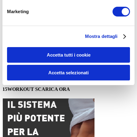
Marketing
Mostra dettagli
Nome
*
Email
*
Accetta tutti i cookie
Sito web
Accetta selezionati
15WORKOUT SCARICA ORA