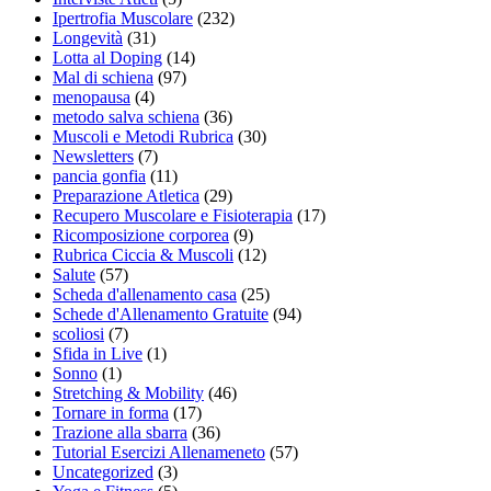
Ipertrofia Muscolare
(232)
Longevità
(31)
Lotta al Doping
(14)
Mal di schiena
(97)
menopausa
(4)
metodo salva schiena
(36)
Muscoli e Metodi Rubrica
(30)
Newsletters
(7)
pancia gonfia
(11)
Preparazione Atletica
(29)
Recupero Muscolare e Fisioterapia
(17)
Ricomposizione corporea
(9)
Rubrica Ciccia & Muscoli
(12)
Salute
(57)
Scheda d'allenamento casa
(25)
Schede d'Allenamento Gratuite
(94)
scoliosi
(7)
Sfida in Live
(1)
Sonno
(1)
Stretching & Mobility
(46)
Tornare in forma
(17)
Trazione alla sbarra
(36)
Tutorial Esercizi Allenameneto
(57)
Uncategorized
(3)