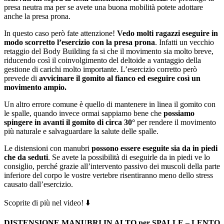
presa neutra ma per se avete una buona mobilità potete adottare
anche la presa prona.
In questo caso però fate attenzione!
Vedo molti ragazzi eseguire in
modo scorretto l’esercizio con la presa prona
. Infatti un vecchio
retaggio del Body Building fa si che il movimento sia molto breve,
riducendo così il coinvolgimento del deltoide a vantaggio della
gestione di carichi molto importante. L’esercizio corretto però
prevede di
avvicinare il gomito al fianco ed eseguire così un
movimento ampio.
Un altro errore comune è quello di mantenere in linea il gomito con
le spalle, quando invece ormai sappiamo bene che
possiamo
spingere in avanti il gomito di circa 30°
per rendere il movimento
più naturale e salvaguardare la salute delle spalle.
Le distensioni con manubri
possono essere eseguite sia da in piedi
che da seduti
. Se avete la possibilità di eseguirle da in piedi ve lo
consiglio, perché grazie all’intervento passivo dei muscoli della parte
inferiore del corpo le vostre vertebre risentiranno meno dello stress
causato dall’esercizio.
Scoprite di più nel video! ⬇️
DISTENSIONE MANUBRI IN ALTO per SPALLE – LENTO