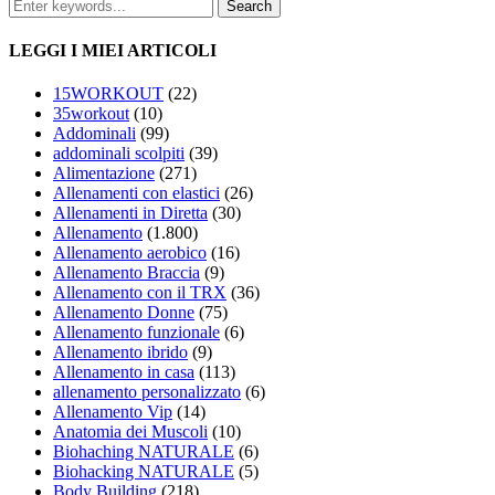
LEGGI I MIEI ARTICOLI
15WORKOUT
(22)
35workout
(10)
Addominali
(99)
addominali scolpiti
(39)
Alimentazione
(271)
Allenamenti con elastici
(26)
Allenamenti in Diretta
(30)
Allenamento
(1.800)
Allenamento aerobico
(16)
Allenamento Braccia
(9)
Allenamento con il TRX
(36)
Allenamento Donne
(75)
Allenamento funzionale
(6)
Allenamento ibrido
(9)
Allenamento in casa
(113)
allenamento personalizzato
(6)
Allenamento Vip
(14)
Anatomia dei Muscoli
(10)
Biohaching NATURALE
(6)
Biohacking NATURALE
(5)
Body Building
(218)