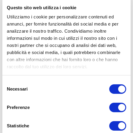
Avvertenze: le informazioni contenute in questi video non intendono
Questo sito web utilizza i cookie
sostituirsi in nessun modo a parere medico o di altri specialisti.
L’autore declina ogni responsabilità di effetti o di conseguenze
Utilizziamo i cookie per personalizzare contenuti ed
risultanti dall’uso di tali informazioni e dalla loro messa in pratica.
annunci, per fornire funzionalità dei social media e per
L’allenamento con sovraccarichi, a corpo libero, con i kettlebell, con
analizzare il nostro traffico. Condividiamo inoltre
il trx, e con altri attrezzi può causare infortuni, si consiglia pertanto
di prestare la massima attenzione e di eseguire esercizi e
informazioni sul modo in cui utilizzi il nostro sito con i
metodologie adatte al proprio livello di forma. Consultare il proprio
nostri partner che si occupano di analisi dei dati web,
medico di fiducia prima di intraprendere qualsiasi forma di attività
pubblicità e social media, i quali potrebbero combinarle
fisica o regime alimentare.
con altre informazioni che hai fornito loro o che hanno
Condividi:
raccolto dal tuo utilizzo dei loro servizi.
X
Facebook
Selezione
Necessari
del
Allenamento
Body Building
consenso
bodybuilding
disentensioni
lento avanti
militay press
spalle
Preferenze
ADD COMMENT
Commento
*
Statistiche