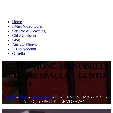
Home
I Miei Video-Corsi
Servizio di Coaching
Chi è Umberto
Blog
Attrezzi Fitness
Il Tuo Account
Carrello
DISTENSIONE MANUBRI IN
ALTO per SPALLE – LENTO
AVANTI
Home
»
Blog
»
Allenamento
»
DISTENSIONE MANUBRI IN
ALTO per SPALLE – LENTO AVANTI