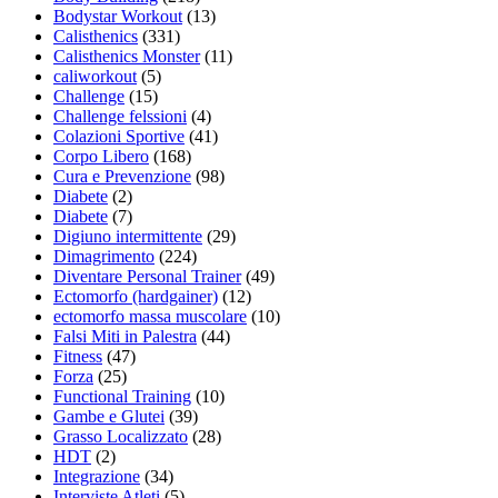
Bodystar Workout
(13)
Calisthenics
(331)
Calisthenics Monster
(11)
caliworkout
(5)
Challenge
(15)
Challenge felssioni
(4)
Colazioni Sportive
(41)
Corpo Libero
(168)
Cura e Prevenzione
(98)
Diabete
(2)
Diabete
(7)
Digiuno intermittente
(29)
Dimagrimento
(224)
Diventare Personal Trainer
(49)
Ectomorfo (hardgainer)
(12)
ectomorfo massa muscolare
(10)
Falsi Miti in Palestra
(44)
Fitness
(47)
Forza
(25)
Functional Training
(10)
Gambe e Glutei
(39)
Grasso Localizzato
(28)
HDT
(2)
Integrazione
(34)
Interviste Atleti
(5)