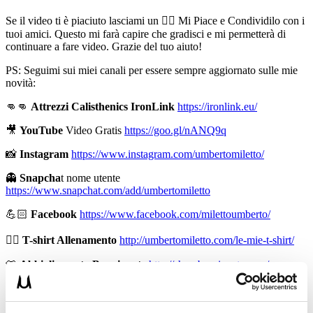
Se il video ti è piaciuto lasciami un 👍🏻 Mi Piace e Condividilo con i
tuoi amici. Questo mi farà capire che gradisci e mi permetterà di
continuare a fare video. Grazie del tuo aiuto!
PS: Seguimi sui miei canali per essere sempre aggiornato sulle mie
novità:
👊👊
Attrezzi Calisthenics IronLink
https://ironlink.eu/
🎥
YouTube
Video Gratis
https://goo.gl/nANQ9q
📸
Instagram
https://www.instagram.com/umbertomiletto/
👻
Snapcha
t nome utente
https://www.snapchat.com/add/umbertomiletto
💪🏻
Facebook
https://www.facebook.com/milettoumberto/
🏋🏻
T-shirt Allenamento
http://umbertomiletto.com/le-mie-t-shirt/
👕
Abbigliamento Burningate
http://shop.burningate.com/
➡
http://www.il-personaltrainer.com
il Blog
di allenamento del
personal trainer Umberto Miletto