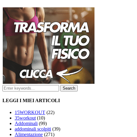
LEGGI I MIEI ARTICOLI
15WORKOUT
(22)
35workout
(10)
Addominali
(99)
addominali scolpiti
(39)
Alimentazione
(271)