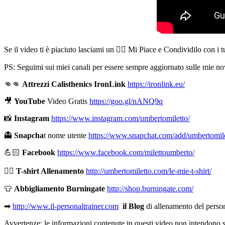
Se il video ti è piaciuto lasciami un 👍🏻 Mi Piace e Condividilo con i 
PS: Seguimi sui miei canali per essere sempre aggiornato sulle mie nov
👊👊
Attrezzi Calisthenics IronLink
https://ironlink.eu/
🎥
YouTube
Video Gratis
https://goo.gl/nANQ9q
📸
Instagram
https://www.instagram.com/umbertomiletto/
👻
Snapcha
t nome utente
https://www.snapchat.com/add/umbertomil
💪🏻
Facebook
https://www.facebook.com/milettoumberto/
🏋🏻
T-shirt Allenamento
http://umbertomiletto.com/le-mie-t-shirt/
👕
Abbigliamento Burningate
http://shop.burningate.com/
➡
http://www.il-personaltrainer.com
il Blog
di allenamento del perso
Avvertenze: le informazioni contenute in questi video non intendono sost