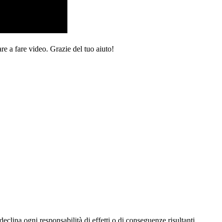
re a fare video. Grazie del tuo aiuto!
eclina ogni responsabilità di effetti o di conseguenze risultanti