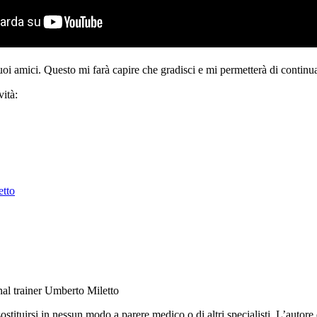
tuoi amici. Questo mi farà capire che gradisci e mi permetterà di continua
ità:
etto
nal trainer Umberto Miletto
ituirsi in nessun modo a parere medico o di altri specialisti. L’autore d