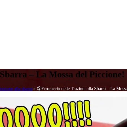
a Sbarra – La Mossa del Piccione!
razione alla sbarra
»
😤Erroraccio nelle Trazioni alla Sbarra – La Moss