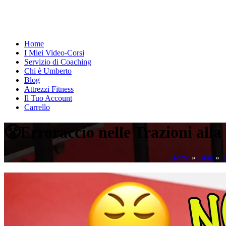
Home
I Miei Video-Corsi
Servizio di Coaching
Chi è Umberto
Blog
Attrezzi Fitness
Il Tuo Account
Carrello
😤Erroraccio nelle Trazioni all
Home
»
Blog
»
T