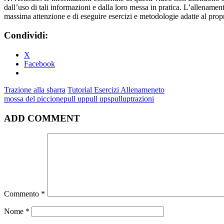
dall’uso di tali informazioni e dalla loro messa in pratica. L’allenamento
massima attenzione e di eseguire esercizi e metodologie adatte al propri
Condividi:
X
Facebook
Trazione alla sbarra
Tutorial Esercizi Allenameneto
mossa del piccione
pull up
pull ups
pullup
trazioni
ADD COMMENT
Commento
*
Nome
*