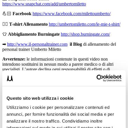
https://www.snapchat.com/add/umbertomiletto
💪🏻
Facebook
https://www.facebook.com/milettoumberto/
🏋🏻
T-shirt Allenamento
http://umbertomiletto.com/le-mie-t-shirt/
👕
Abbigliamento Burningate
http://shop.burningate.com/
➡
http://www.il-personaltrainer.com
il Blog
di allenamento del
personal trainer Umberto Miletto
Avvertenze:
le informazioni contenute in questi video non
intendono sostituirsi in nessun modo a parere medico o di altri
specialisti. L’autore declina ogni responsabilità di effetti o di
conseguenze risultanti dall’uso di tali informazioni e dalla loro messa
in pratica. L’allenamento con sovraccarichi, a corpo libero, con i
kettlebell, con il trx, e con altri attrezzi può causare infortuni, si
consiglia pertanto di prestare la massima attenzione e di eseguire
esercizi e metodologie adatte al proprio livello di forma. Consultare
Questo sito web utilizza i cookie
il proprio medico di fiducia prima di intraprendere qualsiasi forma di
attività fisica o regime alimentare.
Utilizziamo i cookie per personalizzare contenuti ed
annunci, per fornire funzionalità dei social media e per
Condividi:
analizzare il nostro traffico. Condividiamo inoltre
X
informazioni sul modo in cui utilizzi il nostro sito con i