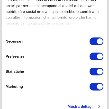
Facebook
nostri partner che si occupano di analisi dei dati web,
pubblicità e social media, i quali potrebbero combinarle
Body Building
con altre informazioni che hai fornito loro o che hanno
bicipiti
esercizi
raccolto dal tuo utilizzo dei loro servizi.
ADD COMMENT
Selezione
Commento
*
Necessari
del
consenso
Preferenze
Statistiche
Nome
*
Marketing
Email
*
Sito web
Mostra dettagli