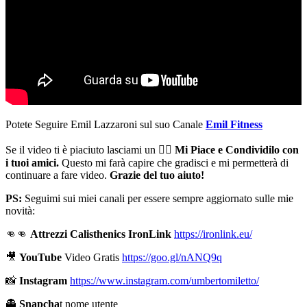
Potete Seguire Emil Lazzaroni sul suo Canale
Emil Fitness
Se il video ti è piaciuto lasciami un 👍🏻
Mi Piace e Condividilo con
i tuoi amici.
Questo mi farà capire che gradisci e mi permetterà di
continuare a fare video.
Grazie del tuo aiuto!
PS:
Seguimi sui miei canali per essere sempre aggiornato sulle mie
novità:
👊👊
Attrezzi Calisthenics IronLink
https://ironlink.eu/
🎥
YouTube
Video Gratis
https://goo.gl/nANQ9q
📸
Instagram
https://www.instagram.com/umbertomiletto/
👻
Snapcha
t nome utente