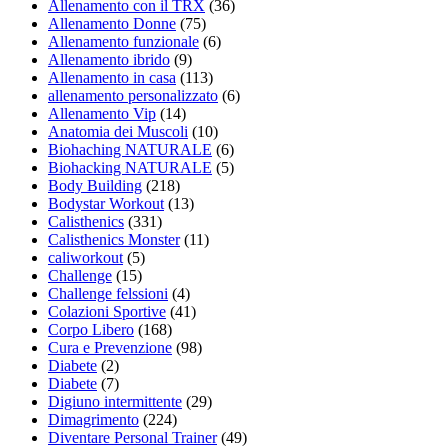
Allenamento con il TRX
(36)
Allenamento Donne
(75)
Allenamento funzionale
(6)
Allenamento ibrido
(9)
Allenamento in casa
(113)
allenamento personalizzato
(6)
Allenamento Vip
(14)
Anatomia dei Muscoli
(10)
Biohaching NATURALE
(6)
Biohacking NATURALE
(5)
Body Building
(218)
Bodystar Workout
(13)
Calisthenics
(331)
Calisthenics Monster
(11)
caliworkout
(5)
Challenge
(15)
Challenge felssioni
(4)
Colazioni Sportive
(41)
Corpo Libero
(168)
Cura e Prevenzione
(98)
Diabete
(2)
Diabete
(7)
Digiuno intermittente
(29)
Dimagrimento
(224)
Diventare Personal Trainer
(49)