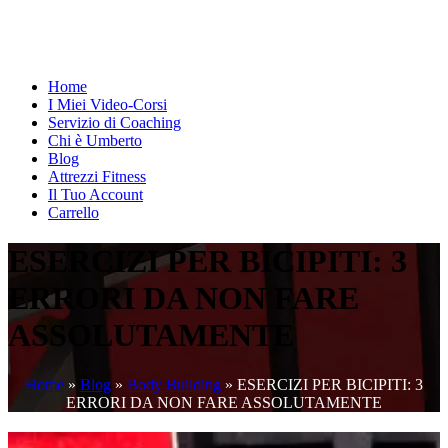
Home
I Miei Video-Corsi
Servizio di Coaching
Chi è Umberto
Blog
Attrezzi Fitness
Il Tuo Account
Carrello
ESERCIZI PER BICIPITI: 3
ERRORI DA NON FARE
ASSOLUTAMENTE
Home
»
Blog
»
Body Building
»
ESERCIZI PER BICIPITI: 3
ERRORI DA NON FARE ASSOLUTAMENTE