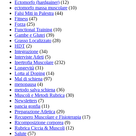
Ectomorfo (hardgainer)
(12)
ectomorfo massa muscolare
(10)
Falsi Miti in Palestra
(44)
Fitness
(47)
Forza
(25)
Functional Training
(10)
Gambe e Glutei
(39)
Grasso Localizzato
(28)
HDT
(2)
Integrazione
(34)
Interviste Atleti
(5)
Ipertrofia Muscolare
(232)
Longevità
(31)
Lotta al Doping
(14)
Mal di schiena
(97)
menopausa
(4)
metodo salva schiena
(36)
Muscoli e Metodi Rubrica
(30)
Newsletters
(7)
pancia gonfia
(11)
Preparazione Atletica
(29)
Recupero Muscolare e Fisioterapia
(17)
Ricomposizione corporea
(9)
Rubrica Ciccia & Muscoli
(12)
Salute
(57)