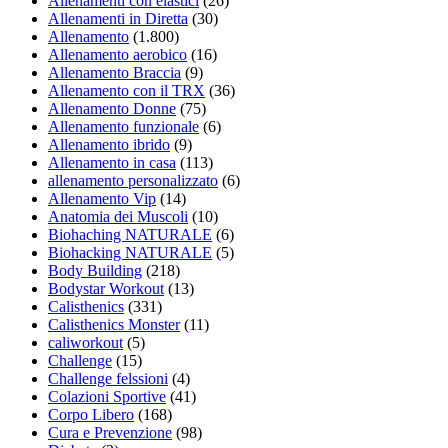
Allenamenti con elastici
(26)
Allenamenti in Diretta
(30)
Allenamento
(1.800)
Allenamento aerobico
(16)
Allenamento Braccia
(9)
Allenamento con il TRX
(36)
Allenamento Donne
(75)
Allenamento funzionale
(6)
Allenamento ibrido
(9)
Allenamento in casa
(113)
allenamento personalizzato
(6)
Allenamento Vip
(14)
Anatomia dei Muscoli
(10)
Biohaching NATURALE
(6)
Biohacking NATURALE
(5)
Body Building
(218)
Bodystar Workout
(13)
Calisthenics
(331)
Calisthenics Monster
(11)
caliworkout
(5)
Challenge
(15)
Challenge felssioni
(4)
Colazioni Sportive
(41)
Corpo Libero
(168)
Cura e Prevenzione
(98)