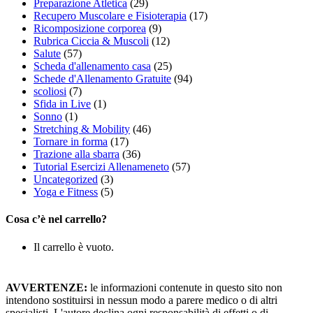
Preparazione Atletica
(29)
Recupero Muscolare e Fisioterapia
(17)
Ricomposizione corporea
(9)
Rubrica Ciccia & Muscoli
(12)
Salute
(57)
Scheda d'allenamento casa
(25)
Schede d'Allenamento Gratuite
(94)
scoliosi
(7)
Sfida in Live
(1)
Sonno
(1)
Stretching & Mobility
(46)
Tornare in forma
(17)
Trazione alla sbarra
(36)
Tutorial Esercizi Allenameneto
(57)
Uncategorized
(3)
Yoga e Fitness
(5)
Cosa c’è nel carrello?
Il carrello è vuoto.
AVVERTENZE:
le informazioni contenute in questo sito non
intendono sostituirsi in nessun modo a parere medico o di altri
specialisti. L'autore declina ogni responsabilità di effetti o di