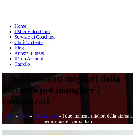
Home
I Miei Video-Corsi
Servizio di Coaching
Chi è Umberto
Blog
Attrezzi Fitness
Il Tuo Account
Carrello
I due momenti migliori della
giornata per mangiare i
carboidrati
Home
»
Blog
»
Allenamento
»
I due momenti migliori della giornata
per mangiare i carboidrati