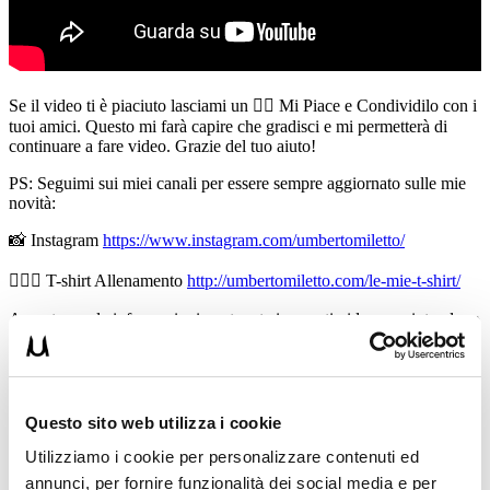
Se il video ti è piaciuto lasciami un 👍🏻 Mi Piace e Condividilo con i
tuoi amici. Questo mi farà capire che gradisci e mi permetterà di
continuare a fare video. Grazie del tuo aiuto!
PS: Seguimi sui miei canali per essere sempre aggiornato sulle mie
novità:
📸 Instagram
https://www.instagram.com/umbertomiletto/
🏋🏻‍♂️ T-shirt Allenamento
http://umbertomiletto.com/le-mie-t-shirt/
Avvertenze: le informazioni contenute in questi video non intendono
sostituirsi in nessun modo a parere medico o di altri specialisti.
L’autore declina ogni responsabilità di effetti o di conseguenze
risultanti dall’uso di tali informazioni e dalla loro messa in pratica.
L’allenamento con sovraccarichi, a corpo libero, con i kettlebell, con
il trx, e con altri attrezzi può causare infortuni si consiglia pertanto di
Questo sito web utilizza i cookie
prestare la massima attenzione e di eseguire esercizi e metodologie
adatte al proprio livello di forma. Consultare il proprio medico di
Utilizziamo i cookie per personalizzare contenuti ed
fiducia prima di intraprendere qualsiasi forma di attività fisica o
annunci, per fornire funzionalità dei social media e per