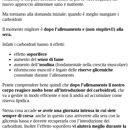
nuovo approccio alimentare sano e nutriente.
Ma torniamo alla domanda iniziale: quando è meglio mangiare i
carboidrati
Il momento migliore è
dopo l’allenamento e (non stupitevi!) alla
sera.
Infatti i carboidrati hanno 4 effetti:
effetto
soporifero
aumento del
senso di fame
aumento dell’i
nsulina
(fondamentale nella crescita muscolare)
riforniscono muscoli e fegato delle
riserve glicemiche
consumate durante l’allenamento
Potete comprendere bene quindi che
dopo l’allenamento il nostro
corpo reagisce molto bene all’introduzione dei carboidrati
, che
va a gestire in modo efficiente e non li andrà ad accumulare come
riserva lipidica.
Stessa cosa accade
se avete una giornata intensa in cui siete
sempre di corsa
: anche in questo caso arriverete alla sera con la
glicemia bassa e dovrete recuperarla con l’introduzione dei
carboidrati. Inoltre l’effetto soporifero
vi aiuterà meglio durante la