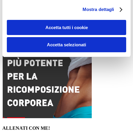
Email
*
Mostra dettagli
Sito web
Accetta tutti i cookie
15WORKOUT SCARICA ORA
Accetta selezionati
ALLENATI CON ME!