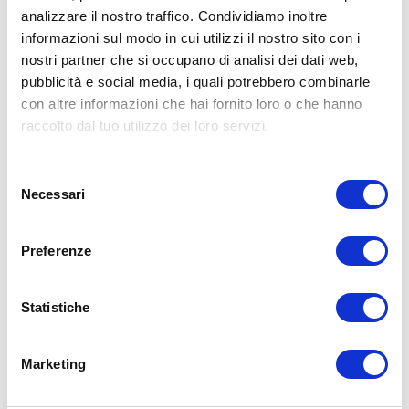
regime alimentare.
analizzare il nostro traffico. Condividiamo inoltre
informazioni sul modo in cui utilizzi il nostro sito con i
Condividi:
nostri partner che si occupano di analisi dei dati web,
X
pubblicità e social media, i quali potrebbero combinarle
Facebook
con altre informazioni che hai fornito loro o che hanno
raccolto dal tuo utilizzo dei loro servizi.
Allenamento
carboidrati
digiuno
digiuno intermittente
Selezione
ADD COMMENT
Necessari
del
consenso
Commento
*
Preferenze
Statistiche
Marketing
Nome
*