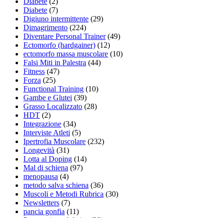
Diabete
(2)
Diabete
(7)
Digiuno intermittente
(29)
Dimagrimento
(224)
Diventare Personal Trainer
(49)
Ectomorfo (hardgainer)
(12)
ectomorfo massa muscolare
(10)
Falsi Miti in Palestra
(44)
Fitness
(47)
Forza
(25)
Functional Training
(10)
Gambe e Glutei
(39)
Grasso Localizzato
(28)
HDT
(2)
Integrazione
(34)
Interviste Atleti
(5)
Ipertrofia Muscolare
(232)
Longevità
(31)
Lotta al Doping
(14)
Mal di schiena
(97)
menopausa
(4)
metodo salva schiena
(36)
Muscoli e Metodi Rubrica
(30)
Newsletters
(7)
pancia gonfia
(11)