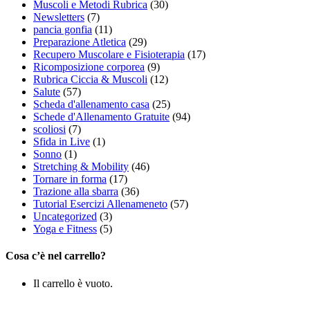
Muscoli e Metodi Rubrica
(30)
Newsletters
(7)
pancia gonfia
(11)
Preparazione Atletica
(29)
Recupero Muscolare e Fisioterapia
(17)
Ricomposizione corporea
(9)
Rubrica Ciccia & Muscoli
(12)
Salute
(57)
Scheda d'allenamento casa
(25)
Schede d'Allenamento Gratuite
(94)
scoliosi
(7)
Sfida in Live
(1)
Sonno
(1)
Stretching & Mobility
(46)
Tornare in forma
(17)
Trazione alla sbarra
(36)
Tutorial Esercizi Allenameneto
(57)
Uncategorized
(3)
Yoga e Fitness
(5)
Cosa c’è nel carrello?
Il carrello è vuoto.