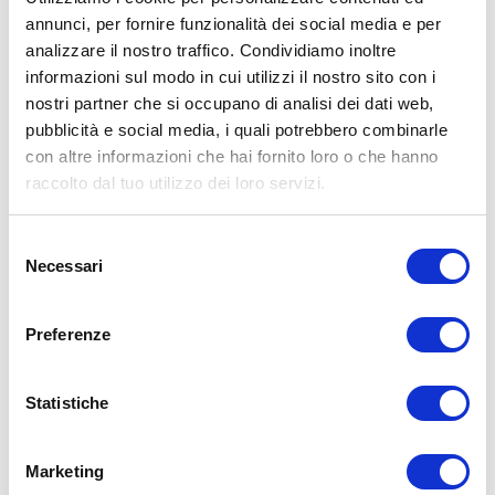
di prestare la massima attenzione e di eseguire esercizi e
annunci, per fornire funzionalità dei social media e per
metodologie adatte al proprio livello di forma. Consultare il proprio
medico di fiducia prima di intraprendere qualsiasi forma di attività
analizzare il nostro traffico. Condividiamo inoltre
fisica o regime alimentare.
informazioni sul modo in cui utilizzi il nostro sito con i
nostri partner che si occupano di analisi dei dati web,
Condividi:
pubblicità e social media, i quali potrebbero combinarle
X
con altre informazioni che hai fornito loro o che hanno
Facebook
raccolto dal tuo utilizzo dei loro servizi.
Alimentazione
Allenamento
Cura e Prevenzione
Selezione
adipociti
grasso
ingrassare
peso
salute
Necessari
del
ADD COMMENT
consenso
Preferenze
Commento
*
Statistiche
Marketing