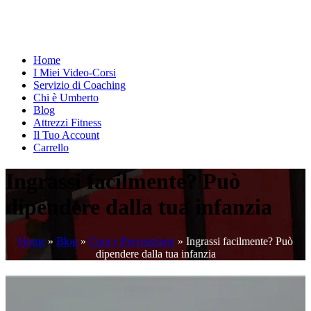
Home
I Miei Video-Corsi
Servizio di Coaching
Chi è Umberto
Blog
Attrezzi Fitness
Il Tuo Account
Carrello
Ingrassi facilmente? Può
dipendere dalla tua infanzia
Home
»
Blog
»
Cura e Prevenzione
»
Ingrassi facilmente? Può
dipendere dalla tua infanzia