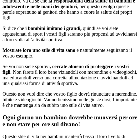
controllo. Va da sé che
la responsabilità della salute di bambini e
adolescenti è nelle mani dei genitori
, per questo rivolgo queste
parole soprattutto ai genitori che hanno a cuore la salute dei propri
figli.
Si dice che
i bambini imitano i grandi,
quindi se voi siete
appassionati di sport i vostri figli saranno più propensi ad avvicinarsi
a loro volta all’attività sportiva.
Mostrate loro uno stile di vita sano
e naturalmente seguiranno il
vostro esempio.
Se voi non siete sportivi
, cercate almeno di proteggere i vostri
figli.
Non farete il loro bene viziandoli con merendine e videogiochi,
ma educandoli verso una corretta alimentazione e avvicinandoli ad
una qualsiasi forma di attività sportiva.
Questo non vuol dire che vostro figlio dovrà rinunciare a merendine,
bibite e videogiochi. Vanno benissimo nelle giuste dosi, l’importante
è che mantenga sin da subito uno stile di vita attivo.
Ogni giorno un bambino dovrebbe muoversi per ore
e non stare per ore sul divano!
Questo stile di vita nei bambini manterrà basso il loro livello di