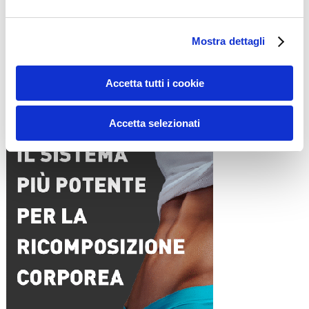
Nome
*
Email
*
Mostra dettagli
Sito web
Accetta tutti i cookie
15WORKOUT SCARICA ORA
Accetta selezionati