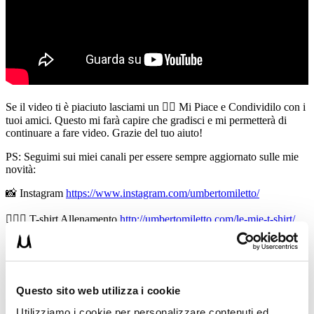
Se il video ti è piaciuto lasciami un 👍🏻 Mi Piace e Condividilo con i
tuoi amici. Questo mi farà capire che gradisci e mi permetterà di
continuare a fare video. Grazie del tuo aiuto!
PS: Seguimi sui miei canali per essere sempre aggiornato sulle mie
novità:
📸 Instagram
https://www.instagram.com/umbertomiletto/
🏋🏻‍♂️ T-shirt Allenamento
http://umbertomiletto.com/le-mie-t-shirt/
Avvertenze: le informazioni contenute in questi video non intendono
sostituirsi in nessun modo a parere medico o di altri specialisti.
L’autore declina ogni responsabilità di effetti o di conseguenze
risultanti dall’uso di tali informazioni e dalla loro messa in pratica.
Questo sito web utilizza i cookie
L’allenamento con sovraccarichi, a corpo libero, con i kettlebell, con
il trx, e con altri attrezzi può causare infortuni, si consiglia pertanto
Utilizziamo i cookie per personalizzare contenuti ed