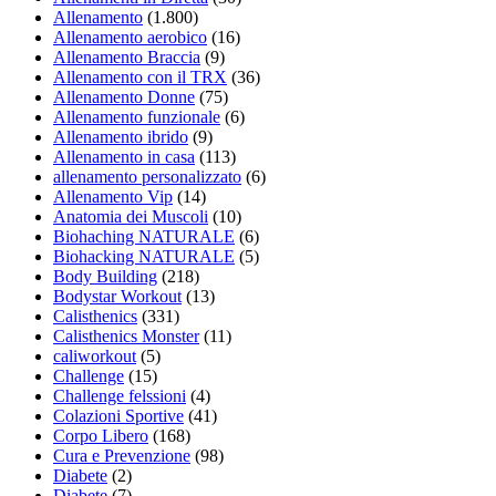
Allenamento
(1.800)
Allenamento aerobico
(16)
Allenamento Braccia
(9)
Allenamento con il TRX
(36)
Allenamento Donne
(75)
Allenamento funzionale
(6)
Allenamento ibrido
(9)
Allenamento in casa
(113)
allenamento personalizzato
(6)
Allenamento Vip
(14)
Anatomia dei Muscoli
(10)
Biohaching NATURALE
(6)
Biohacking NATURALE
(5)
Body Building
(218)
Bodystar Workout
(13)
Calisthenics
(331)
Calisthenics Monster
(11)
caliworkout
(5)
Challenge
(15)
Challenge felssioni
(4)
Colazioni Sportive
(41)
Corpo Libero
(168)
Cura e Prevenzione
(98)
Diabete
(2)
Diabete
(7)