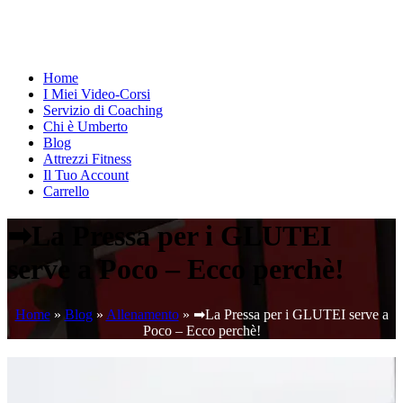
Home
I Miei Video-Corsi
Servizio di Coaching
Chi è Umberto
Blog
Attrezzi Fitness
Il Tuo Account
Carrello
➡La Pressa per i GLUTEI
serve a Poco – Ecco perchè!
Home
»
Blog
»
Allenamento
»
➡La Pressa per i GLUTEI serve a
Poco – Ecco perchè!