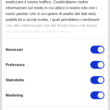
analizzare il nostro traffico. Condividiamo inoltre
Condividi:
informazioni sul modo in cui utilizzi il nostro sito con i
nostri partner che si occupano di analisi dei dati web,
X
pubblicità e social media, i quali potrebbero combinarle
Facebook
con altre informazioni che hai fornito loro o che hanno
raccolto dal tuo utilizzo dei loro servizi.
Allenamento
Body Building
gambe
glutei
pressa
Selezione
ADD COMMENT
Necessari
del
Commento
*
consenso
Preferenze
Statistiche
Marketing
Nome
*
Email
*