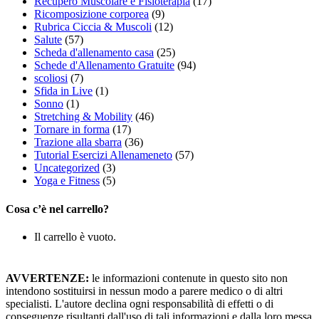
Recupero Muscolare e Fisioterapia
(17)
Ricomposizione corporea
(9)
Rubrica Ciccia & Muscoli
(12)
Salute
(57)
Scheda d'allenamento casa
(25)
Schede d'Allenamento Gratuite
(94)
scoliosi
(7)
Sfida in Live
(1)
Sonno
(1)
Stretching & Mobility
(46)
Tornare in forma
(17)
Trazione alla sbarra
(36)
Tutorial Esercizi Allenameneto
(57)
Uncategorized
(3)
Yoga e Fitness
(5)
Cosa c’è nel carrello?
Il carrello è vuoto.
AVVERTENZE:
le informazioni contenute in questo sito non
intendono sostituirsi in nessun modo a parere medico o di altri
specialisti. L'autore declina ogni responsabilità di effetti o di
conseguenze risultanti dall'uso di tali informazioni e dalla loro messa