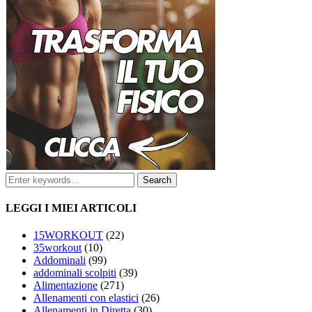
LEGGI I MIEI ARTICOLI
15WORKOUT
(22)
35workout
(10)
Addominali
(99)
addominali scolpiti
(39)
Alimentazione
(271)
Allenamenti con elastici
(26)
Allenamenti in Diretta
(30)