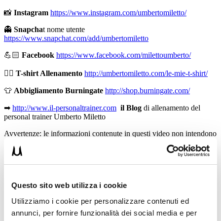
📸
Instagram
https://www.instagram.com/umbertomiletto/
👻
Snapcha
t nome utente
https://www.snapchat.com/add/umbertomiletto
💪🏻
Facebook
https://www.facebook.com/milettoumberto/
🏋🏻
T-shirt Allenamento
http://umbertomiletto.com/le-mie-t-shirt/
👕
Abbigliamento Burningate
http://shop.burningate.com/
➡
http://www.il-personaltrainer.com
il Blog
di allenamento del
personal trainer Umberto Miletto
Avvertenze: le informazioni contenute in questi video non intendono
sostituirsi in nessun modo a parere medico o di altri specialisti.
L’autore declina ogni responsabilità di effetti o di conseguenze
risultanti dall’uso di tali informazioni e dalla loro messa in pratica.
L’allenamento con sovraccarichi, a corpo libero, con i kettlebell, con
il trx, e con altri attrezzi può causare infortuni, si consiglia pertanto
Questo sito web utilizza i cookie
di prestare la massima attenzione e di eseguire esercizi e
metodologie adatte al proprio livello di forma. Consultare il proprio
Utilizziamo i cookie per personalizzare contenuti ed
medico di fiducia prima di intraprendere qualsiasi forma di attività
annunci, per fornire funzionalità dei social media e per
fisica o regime alimentare.