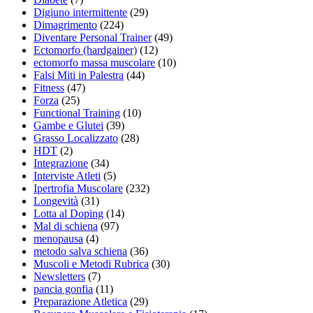
Digiuno intermittente
(29)
Dimagrimento
(224)
Diventare Personal Trainer
(49)
Ectomorfo (hardgainer)
(12)
ectomorfo massa muscolare
(10)
Falsi Miti in Palestra
(44)
Fitness
(47)
Forza
(25)
Functional Training
(10)
Gambe e Glutei
(39)
Grasso Localizzato
(28)
HDT
(2)
Integrazione
(34)
Interviste Atleti
(5)
Ipertrofia Muscolare
(232)
Longevità
(31)
Lotta al Doping
(14)
Mal di schiena
(97)
menopausa
(4)
metodo salva schiena
(36)
Muscoli e Metodi Rubrica
(30)
Newsletters
(7)
pancia gonfia
(11)
Preparazione Atletica
(29)