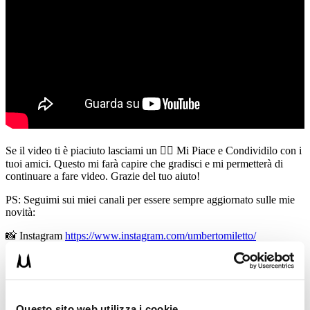
Se il video ti è piaciuto lasciami un 👍🏻 Mi Piace e Condividilo con i
tuoi amici. Questo mi farà capire che gradisci e mi permetterà di
continuare a fare video. Grazie del tuo aiuto!
PS: Seguimi sui miei canali per essere sempre aggiornato sulle mie
novità:
📸 Instagram
https://www.instagram.com/umbertomiletto/
🏋🏻‍♂️ T-shirt Allenamento
http://umbertomiletto.com/le-mie-t-shirt/
Avvertenze: le informazioni contenute in questi video non intendono
sostituirsi in nessun modo a parere medico o di altri specialisti.
Questo sito web utilizza i cookie