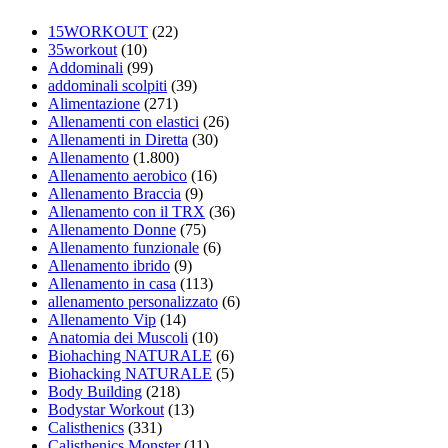
15WORKOUT
(22)
35workout
(10)
Addominali
(99)
addominali scolpiti
(39)
Alimentazione
(271)
Allenamenti con elastici
(26)
Allenamenti in Diretta
(30)
Allenamento
(1.800)
Allenamento aerobico
(16)
Allenamento Braccia
(9)
Allenamento con il TRX
(36)
Allenamento Donne
(75)
Allenamento funzionale
(6)
Allenamento ibrido
(9)
Allenamento in casa
(113)
allenamento personalizzato
(6)
Allenamento Vip
(14)
Anatomia dei Muscoli
(10)
Biohaching NATURALE
(6)
Biohacking NATURALE
(5)
Body Building
(218)
Bodystar Workout
(13)
Calisthenics
(331)
Calisthenics Monster
(11)