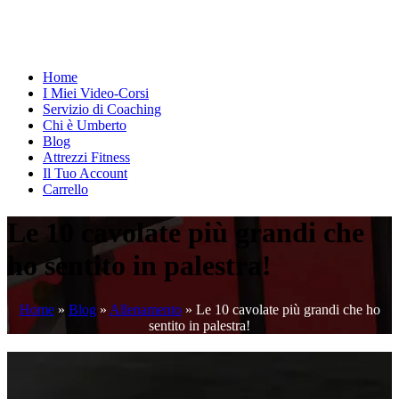
Home
I Miei Video-Corsi
Servizio di Coaching
Chi è Umberto
Blog
Attrezzi Fitness
Il Tuo Account
Carrello
Le 10 cavolate più grandi che
ho sentito in palestra!
Home
»
Blog
»
Allenamento
»
Le 10 cavolate più grandi che ho
sentito in palestra!