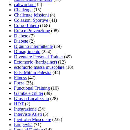
caliworkout
(5)
Challenge
(15)
Challenge felssioni
(4)
Colazioni Sportive
(41)
Corpo Libero
(168)
Cura e Prevenzione
(98)
Diabete
(7)
Diabete
(2)
Digiuno intermittente
(29)
Dimagrimento
(224)
Diventare Personal Trainer
(49)
Ectomorfo (hardgainer)
(12)
ectomorfo massa muscolare
(10)
Falsi Miti in Palestra
(44)
Fitness
(47)
Forza
(25)
Functional Training
(10)
Gambe e Glutei
(39)
Grasso Localizzato
(28)
HDT
(2)
Integrazione
(34)
Interviste Atleti
(5)
Ipertrofia Muscolare
(232)
Longevità
(31)
Lotta al Doping
(14)