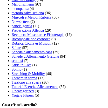
Mal di schiena
(97)
menopausa
(4)
metodo salva schiena
(36)
Muscoli e Metodi Rubrica
(30)
Newsletters
(7)
pancia gonfia
(11)
Preparazione Atletica
(29)
Recupero Muscolare e Fisioterapia
(17)
Ricomposizione corporea
(9)
Rubrica Ciccia & Muscoli
(12)
Salute
(57)
Scheda d'allenamento casa
(25)
Schede d'Allenamento Gratuite
(94)
scoliosi
(7)
Sfida in Live
(1)
Sonno
(1)
Stretching & Mobility
(46)
Tornare in forma
(17)
Trazione alla sbarra
(36)
Tutorial Esercizi Allenameneto
(57)
Uncategorized
(3)
Yoga e Fitness
(5)
Cosa c’è nel carrello?