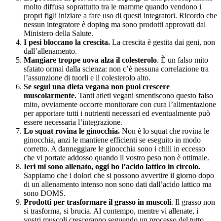
molto diffusa soprattutto tra le mamme quando vendono i
propri figli iniziare a fare uso di questi integratori. Ricordo che
nessun integratore è doping ma sono prodotti approvati dal
Ministero della Salute.
I pesi bloccano la crescita.
La crescita è gestita dai geni, non
dall’allenamento.
Mangiare troppe uova alza il colesterolo
. È un falso mito
sfatato ormai dalla scienza: non c’è nessuna correlazione tra
l’assunzione di tuorli e il colesterolo alto.
Se segui una dieta vegana non puoi crescere
muscolarmente.
Tanti atleti vegani smentiscono questo falso
mito, ovviamente occorre monitorare con cura l’alimentazione
per apportare tutti i nutrienti necessari ed eventualmente può
essere necessaria l’integrazione.
Lo squat rovina le ginocchia.
Non è lo squat che rovina le
ginocchia, anzi le mantiene efficienti se eseguito in modo
corretto. A danneggiare le ginocchia sono i chili in eccesso
che vi portate addosso quando il vostro peso non è ottimale.
Ieri mi sono allenato, oggi ho l’acido lattico in circolo.
Sappiamo che i dolori che si possono avvertire il giorno dopo
di un allenamento intenso non sono dati dall’acido lattico ma
sono DOMS.
Prodotti per trasformare il grasso in muscoli
. Il grasso non
si trasforma, si brucia. Al contempo, mentre vi allenate, i
vostri muscoli cresceranno seguendo un processo del tutto