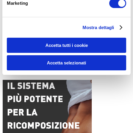
Marketing
Nome
*
Mostra dettagli
Email
*
Accetta tutti i cookie
Sito web
Accetta selezionati
15WORKOUT SCARICA ORA