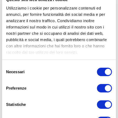
L’autore declina ogni responsabilità di effetti o di conseguenze
risultanti dall’uso di tali informazioni e dalla loro messa in pratica.
Utilizziamo i cookie per personalizzare contenuti ed
L’allenamento con sovraccarichi, a corpo libero, con i kettlebell, con
annunci, per fornire funzionalità dei social media e per
il trx, e con altri attrezzi può causare infortuni si consiglia pertanto di
prestare la massima attenzione e di eseguire esercizi e metodologie
analizzare il nostro traffico. Condividiamo inoltre
adatte al proprio livello di forma. Consultare il proprio medico di
informazioni sul modo in cui utilizzi il nostro sito con i
fiducia prima di intraprendere qualsiasi forma di attività fisica o
nostri partner che si occupano di analisi dei dati web,
regime alimentare.
pubblicità e social media, i quali potrebbero combinarle
Condividi:
con altre informazioni che hai fornito loro o che hanno
raccolto dal tuo utilizzo dei loro servizi.
X
Facebook
Selezione
Necessari
Allenamento
del
falsi miti palestra
palestra
consenso
ADD COMMENT
Preferenze
Commento
*
Statistiche